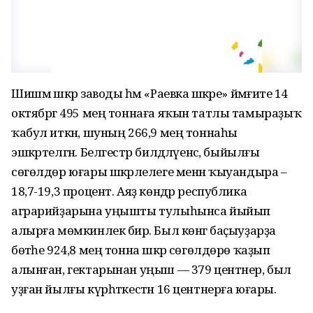
Шишмә шәкәр заводы һәм «Раевка шәкәре» йәмғиәте 14
октябргә 495 мең тоннаға яҡын татлы тамыраҙыҡ
ҡабул иткән, шуның 266,9 мең тоннаһы
эшкәртелгән. Белгестәр билдәләүенсә, быйылғы
сөгөлдөр юғары шәкәрлелеге менән ҡыуандыра –
18,7-19,3 процент. Аяҙ көндәр республика
аграрийҙарына уңышты тулыһынса йыйып
алырға мөмкинлек бирә. Был көнгә баҫыуҙарҙа
бөтәһе 924,8 мең тонна шәкәр сөгөлдөрө ҡаҙып
алынған, гектарынан уңыш — 379 центнер, был
уҙған йылғы күрһәткестән 16 центнерға юғары.