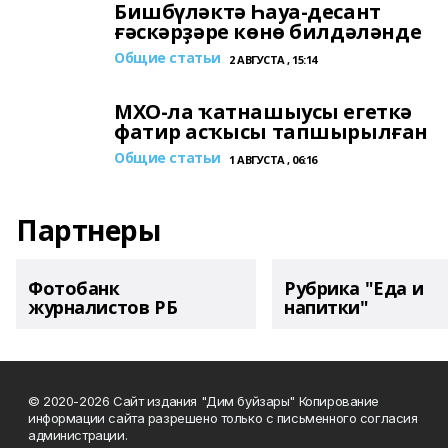
Бишбүләктә Һауа-десант
ғәскәрҙәре көнө билдәләнде
Общие статьи
2 АВГУСТА , 15:14
МХО-ла ҡатнашыусы егеткә
фатир асҡысы тапшырылған
Общие статьи
1 АВГУСТА , 06:16
Партнеры
Фотобанк
Рубрика "Еда и
журналистов РБ
напитки"
© 2020-2026 Сайт издания "Дим буйзары" Копирование
информации сайта разрешено только с письменного согласия
администрации.