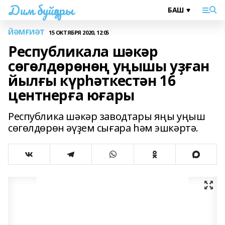
Дим буйҙары
ЙӘМҒИӘТ
15 ОКТЯБРЯ 2020, 12:05
Республикала шәкәр
сөгөлдөрөнөң уңышы уҙған
йылғы күрһәткестән 16
центнерға юғары
Республика шәкәр заводтары яңы уңыш
сөгөлдөрөн әүҙем сығара һәм эшкәртә.