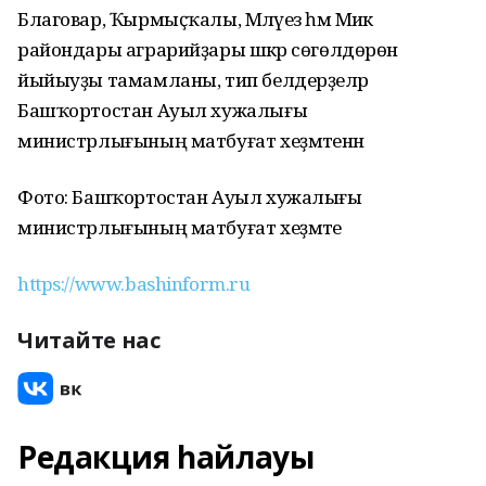
Благовар, Ҡырмыҫҡалы, Мәләүез һәм Миәкә
райондары аграрийҙары шәкәр сөгөлдөрөн
йыйыуҙы тамамланы, тип белдерҙеләр
Башҡортостан Ауыл хужалығы
министрлығының матбуғат хеҙмәтенән
Фото: Башҡортостан Ауыл хужалығы
министрлығының матбуғат хеҙмәте
https://www.bashinform.ru
Читайте нас
Редакция һайлауы