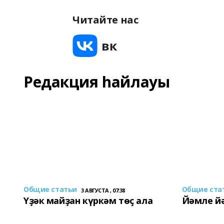
Читайте нас
Редакция һайлауы
Общие статьи
Общие ста
3 АВГУСТА , 07:38
Үҙәк майҙан күркәм төҫ ала
Йәмле й