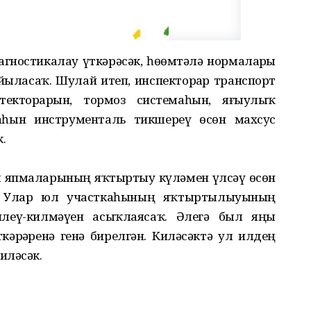
агностикалау үткәрәсәк, һөҙөмтәлә нормаларҙы
йыласаҡ. Шулай итеп, инспекторҙар транспорт
екторҙарын, тормоз системаһын, яғыулыҡ
аһын инструменталь тикшереү өсөн махсус
.
юл япмаларының яҡтыртыу күләмен үлсәү өсөн
р. Улар юл участкаһының яҡтыртылыуының
илеү-килмәүен асыҡлаясаҡ. Әлегә был яңы
кәрҙәренә генә бирелгән. Киләсәктә ул илдең
иләсәк.