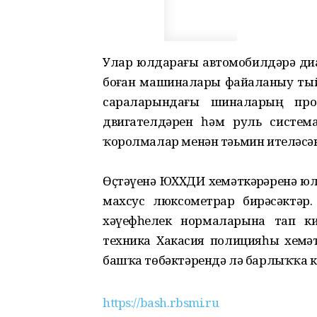
Улар юлдарҙағы автомобилдәрҙә ди
боҙған машиналарҙы файҙаланыу ты
сараларындағы шиналарҙың прот
двигателдәрен һәм руль систем
ҡоролмалар менән тәьмин ителәсәк
Өҫтәүенә ЮХХДИ хеҙмәткәрҙәренә 
махсус люксометрҙар бирәсәктә
хәүефһеҙлек нормаларына тап к
техника Хакасия полицияһы хеҙмәт
башҡа төбәктәрендә лә барлыҡҡа к
https://bash.rbsmi.ru