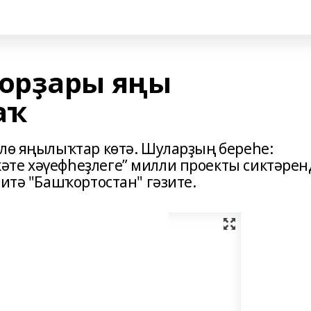
орҙары яңы
аҡ
рлө яңылыҡтар көтә. Шуларҙың береһе:
те хәүефһеҙлеге” милли проекты сиктәрен
 итә "Башҡортостан" гәзите.