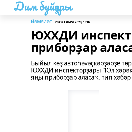
Дим буйҙары
ЙӘМҒИӘТ
20 ОКТЯБРЯ 2020, 18:02
ЮХХДИ инспект
приборҙар алас
Быйыл көҙ автоһәүәҫкәрҙәрҙе тө
ЮХХДИ инспекторҙары “Юл хәрәкә
яңы приборҙар аласаҡ, тип хәбәр