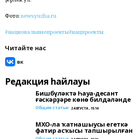
Фото:
news.yuzha.ru
#национальныепроекты
#нацпроекты
Читайте нас
Редакция һайлауы
Бишбүләктә Һауа-десант
ғәскәрҙәре көнө билдәләнде
Общие статьи
2 АВГУСТА , 15:14
МХО-ла ҡатнашыусы егеткә
фатир асҡысы тапшырылған
Общие статьи