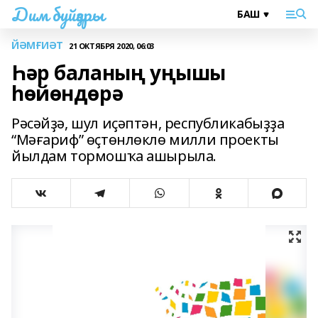
Дим буйҙары
ЙӘМҒИӘТ
21 ОКТЯБРЯ 2020, 06:03
Һәр баланың уңышы
һөйөндөрә
Рәсәйҙә, шул иҫәптән, республикабыҙҙа
“Мәғариф” өҫтөнлөклө милли проекты
йылдам тормошҡа ашырыла.