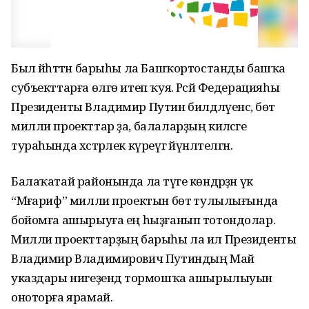
Был йәһәттән барыһы ла Башҡортостанды башҡа
субъекттарға өлгө итеп ҡуя. Рәсәй Федерацияһы
Президенты Владимир Путин билдәләүенсә, бөтә
милли проекттар ҙа, балаларҙың киләсәге
тураһында хәстәрлек күреүгә йүнәлтелгән.
Балаҡатай районында ла тәүге көндәрҙән үк
“Мәғариф” милли проектын бөтә тулылығында
бойомға ашырыуға ең һыҙғанып тотондолар.
Милли проекттарҙың барыһы ла ил Президенты
Владимир Владимирович Путиндың Май
указдары нигеҙендә тормошҡа ашырылыуын
оноторға ярамай.