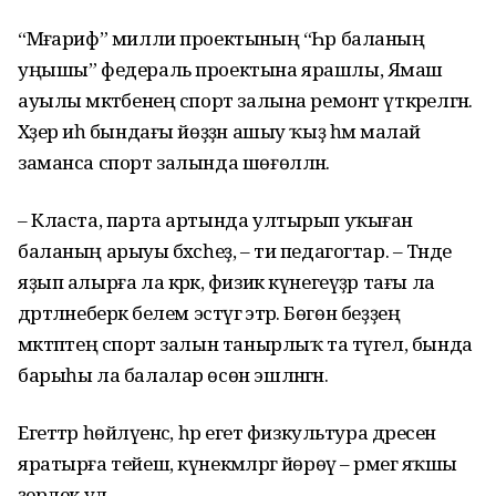
“Мәғариф” милли проектының “Һәр баланың
уңышы” федераль проектына ярашлы, Ямаш
ауылы мәктәбенең спорт залына ремонт үткәрелгән.
Хәҙер иһә бындағы йөҙҙән ашыу ҡыҙ һәм малай
заманса спорт залында шөғөлләнә.
– Класта, парта артында ултырып уҡыған
баланың арыуы бәхәсһеҙ, – ти педагогтар. – Тәнде
яҙып алырға ла кәрәк, физик күнегеүҙәр тағы ла
дәртләнеберәк белем эстәүгә этәрә. Бөгөн беҙҙең
мәктәптең спорт залын танырлыҡ та түгел, бында
барыһы ла балалар өсөн эшләнгән.
Егеттәр һөйләүенсә, һәр егет физкультура дәресен
яратырға тейеш, күнекмәләргә йөрөү – әрмегә яҡшы
әҙерлек ул.