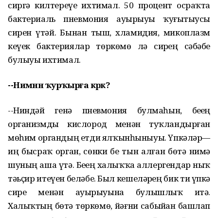
сиргә килтереүе ихтимал. 50 процент осраҡта
бактериаль пневмония ауырыуҙы ҡуҙғытыусы
сирен үтәй. Бынан тыш, хламидия, микоплазм
кеүек бактериялар төркөмө лә сирҙең сәбәбе
булыуы ихтимал.
--Нимәнән ҡурҡырға кәрәк?
--Ниндәй генә пневмония булмаһын, беҙҙең
организмды кислород менән туҡландырған
мөһим органдың етди ялҡынһыныуы. Үпкәләр—
иң бысраҡ орган, сөнки беҙ тын алған бөтә нимә
шуның аша үтә. Беҙҙең халыҡҡа аллергендар ныҡ
тәьҫир итеүен беләбеҙ. Был кешеләрҙең бик тиҙ үпкә
сире менән ауырыуына булышлыҡ итә.
Халыҡтың бөтә төркөмө, йәғни сабыйҙан башлап