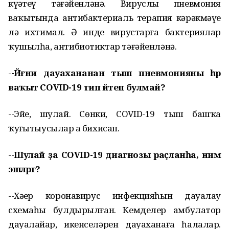
күҙәтеү тәғәйенләнә. Вируслы пневмония
ваҡытында антибактериаль терапия кәрәкмәүе
лә ихтимал. Ә инде вирустарға бактериялар
ҡушылһа, антибиотиктар тәғәйенләнә.
-
-Йәғни дауахананан тыш пневмонияны һәр
ваҡыт COVID-19 тип әйтеп булмай?
--Эйе, шулай. Сөнки, COVID-19 тыш башҡа
ҡуҙғытыусылар ҙа бихисап.
--
Шулай ҙа COVID-19 диагнозы раҫланһа, нимә
эшләргә?
--Хәҙер коронавирус инфекцияһын дауалау
схемаһы булдырылған. Кемделер амбулатор
дауалайҙар, икенселәрен дауаханаға һалалар.