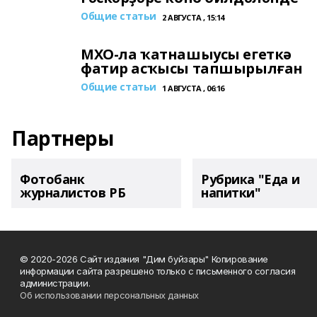
Общие статьи
2 АВГУСТА , 15:14
МХО-ла ҡатнашыусы егеткә
фатир асҡысы тапшырылған
Общие статьи
1 АВГУСТА , 06:16
Партнеры
Фотобанк
Рубрика "Еда и
журналистов РБ
напитки"
© 2020-2026 Сайт издания "Дим буйзары" Копирование
информации сайта разрешено только с письменного согласия
администрации.
Об использовании персональных данных