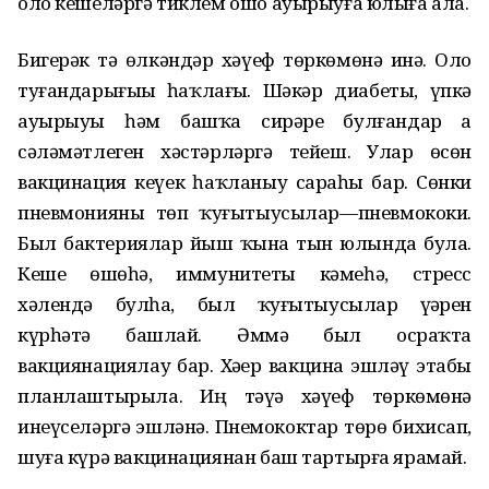
оло кешеләргә тиклем ошо ауырыуға юлыға ала.
Бигерәк тә өлкәндәр хәүеф төркөмөнә инә. Оло
туғандарығыҙҙы һаҡлағыҙ. Шәкәр диабеты, үпкә
ауырыуы һәм башҡа сирҙәре булғандар ҙа
сәләмәтлеген хәстәрләргә тейеш. Улар өсөн
вакцинация кеүек һаҡланыу сараһы бар. Сөнки
пневмонияны төп ҡуҙғытыусылар—пневмококи.
Был бактериялар йыш ҡына тын юлында була.
Кеше өшөһә, иммунитеты кәмеһә, стресс
хәлендә булһа, был ҡуҙғытыусылар үҙҙәрен
күрһәтә башлай. Әммә был осраҡта
вакциянациялау бар. Хәҙер вакцина эшләү этабы
планлаштырыла. Иң тәүҙә хәүеф төркөмөнә
инеүселәргә эшләнә. Пнемококтар төрө бихисап,
шуға күрә вакцинациянан баш тартырға ярамай.