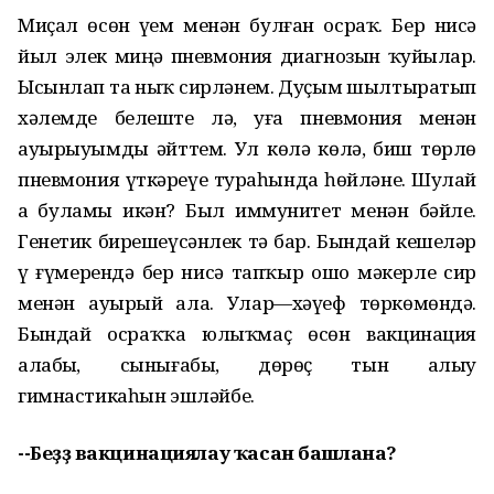
Миҫал өсөн үҙем менән булған осраҡ. Бер нисә
йыл элек миңә пневмония диагнозын ҡуйҙылар.
Ысынлап та ныҡ сирләнем. Дуҫым шылтыратып
хәлемде белеште лә, уға пневмония менән
ауырыуымды әйттем. Ул көлә көлә, биш төрлө
пневмония үткәреүе тураһында һөйләне. Шулай
ҙа буламы икән? Был иммунитет менән бәйле.
Генетик бирешеүсәнлек тә бар. Бындай кешеләр
үҙ ғүмерендә бер нисә тапҡыр ошо мәкерле сир
менән ауырый ала. Улар—хәүеф төркөмөндә.
Бындай осраҡҡа юлыҡмаҫ өсөн вакцинация
алабыҙ, сынығабыҙ, дөрөҫ тын алыу
гимнастикаһын эшләйбеҙ.
--Беҙҙә вакцинациялау ҡасан башлана?