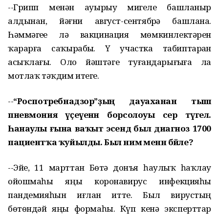
--Грипп менән ауырыу миҙгеле башланыр
алдынан, йәғни август-сентябрҙә башлана.
Һәммәгеҙҙе лә вакцинация мөмкинлектәрен
ҡарарға саҡырабыҙ. Үҙ участка табиптарҙан
асыҡлағыҙ. Оло йәштәге туғандарығыҙға ла
мотлаҡ тәҡдим итегеҙ.
--
“Роспотребнадзор”ҙың дауаханан тыш
пневмония үҫеүенән борсолоуы сер түгел.
Һанаулы ғына ваҡыт эсендә был диагноз 1700
пациентҡа ҡуйылды. Был нимә менән бәйле?
--Эйе, 11 марттан Бөтә донъя һаулыҡ һаҡлау
ойошмаһы яңы коронавирус инфекцияһы
пандемияһын иғлан итте. Был вирустың
бөтөндәй яңы формаһы. Күп кенә эксперттар