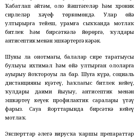
Ҡабатлап әйтәм, оло йәштәгеләр һәм хроник
сирлеләр хәүеф төркөмөндә. Улар өйҙә
ултырырға тейеш, урамға сыҡҡанда мотлаҡ
битлек һәм бирсәткәлә йөрөргә, ҡулдарҙы
антисептик менән эшкәртергә кәрәк.
Шуны ла онотмағыҙ, балалар сирҙе таратыусы
булыуы ихтимал һәм өйҙә ултырған ололарға
ауырыу йоҡтороуы ла бар. Шуға күрә, социаль
дистанцияны күҙәтеү, һаҡлағыс битлек кейеү,
ҡулдарҙы даими йыуыу, антисептик менән
эшкәртеү кеүек профилактик сараларҙы үтәү
фарыз. Сауҙа йорттарында бирсәткә кейеү
мотлаҡ.
Эксперттар әлегә вирусҡа ҡаршы препараттар