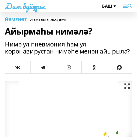
Дим буйҙары
ЙӘМҒИӘТ
28 ОКТЯБРЯ 2020, 05:13
Айырмаһы нимәлә?
Нимә ул пневмония һәм ул
коронавирустан нимәһе менән айырыла?