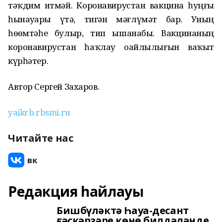
тәҡдим итмәй. Коронавирустан вакцина һуңғы
һынауҙарҙы үтә, тигән мәғлүмәт бар. Уның
һөҙөмтәһе булыр, тип ышанабыҙ. Вакцинаның
коронавирустан һаҡлау оҙайлылығын ваҡыт
күрһәтер.
Автор Сергей Захаров.
yaikrb.rbsmi.ru
Читайте нас
Редакция һайлауы
Бишбүләктә Һауа-десант
ғәскәрҙәре көнө билдәләнде