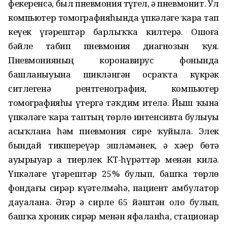
фекеренсә, был пневмония түгел, ә пневмонит. Ул
компьютер томографияһында үпкәләге ҡара тап
кеүек үҙгәрештәр барлыҡҡа килтерә. Ошоға
бәйле табип пневмония диагнозын ҡуя.
Пневмонияның коронавирус фонында
башланыуына шикләнгән осраҡта күкрәк
ситлегенә рентгенография, компьютер
томографияһы үтергә тәҡдим ителә. Йыш ҡына
үпкәләге ҡара таптың төрлө интенсивта булыуы
асыҡлана һәм пневмония сире ҡуйыла. Элек
бындай тикшереүҙәр эшләмәнек, ә хәҙер бөтә
ауырыуҙар ҙа тиерлек КТ-һүрәттәр менән килә.
Үпкәләге үҙгәрештәр 25% булып, башҡа төрлө
фондағы сирҙәр күҙәтелмәһә, пациент амбулатор
дауалана. Әгәр ҙә сирле 65 йәштән оло булып,
башҡа хроник сирҙәр менән яфаланһа, стационар