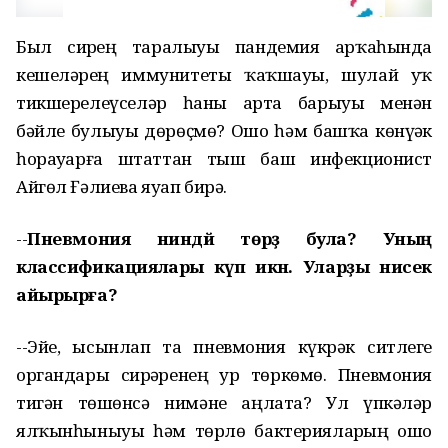
Был сирҙең таралыуы пандемия арҡаһында
кешеләрҙең иммунитеты ҡаҡшауы, шулай уҡ
тикшерелеүселәр һаны арта барыуы менән
бәйле булыуы дөрөҫмө? Ошо һәм башҡа көнүҙәк
һорауҙарға штаттан тыш баш инфекционист
Айгөл Ғәлиева яуап бирә.
--
Пневмония ниндәй төрҙә була? Уның
классификациялары күп икән. Уларҙы нисек
айырырға?
--Эйе, ысынлап та пневмония күкрәк ситлеге
органдары сирҙәренең ҙур төркөмө. Пневмония
тигән төшөнсә нимәне аңлата? Ул үпкәләр
ялҡынһыныуы һәм төрлө бактерияларҙың ошо