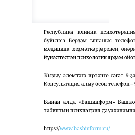
Республика клиник психотерапия
буйынса Берҙәм ышаныс телефон
медицина хеҙмәткәрҙәренең һөнәр
йүнәлтелгән психологик ярҙам ойо
Ҡыҙыу элемтәгә иртәнге сәғәт 9-
Консультация алыу өсөн телефон – 9
Бынан алда «Башинформ» Башҡор
табиптың психиатрия дауаханаһына
https://
www.bashinform.ru/