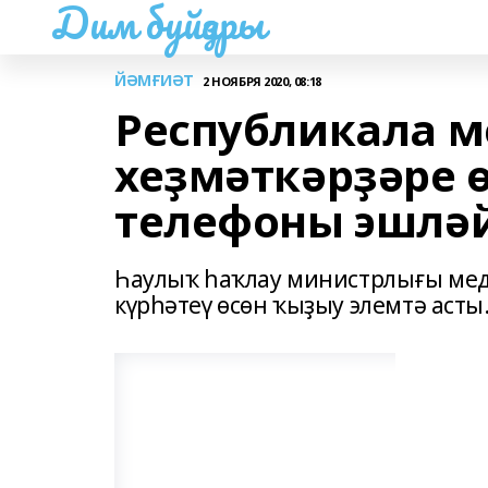
Дим буйҙары
ЙӘМҒИӘТ
2 НОЯБРЯ 2020, 08:18
Республикала 
хеҙмәткәрҙәре 
телефоны эшлә
Һаулыҡ һаҡлау министрлығы мед
күрһәтеү өсөн ҡыҙыу элемтә асты