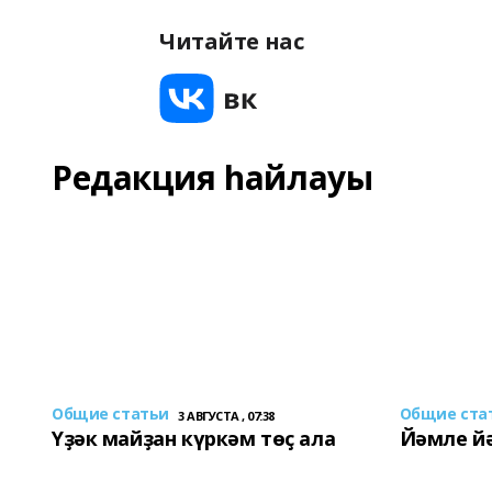
Читайте нас
Редакция һайлауы
Общие статьи
Общие ста
3 АВГУСТА , 07:38
Үҙәк майҙан күркәм төҫ ала
Йәмле й