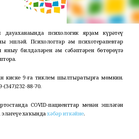
 дауаханаһында психологик ярҙам күрһәтеү
ы эшләй. Психологтар һәм психотерапевтар
и яныу билдәләрен һәм сәбәптәрен бөтөрөүгә
штора.
ҙан киске 9-ға тиклем шылтыратырға мөмкин.
-(347)232-88-70.
тостанда COVID-пациенттар менән эшләгән
 эләгеүе хаҡында
хәбәр иткәйне
.