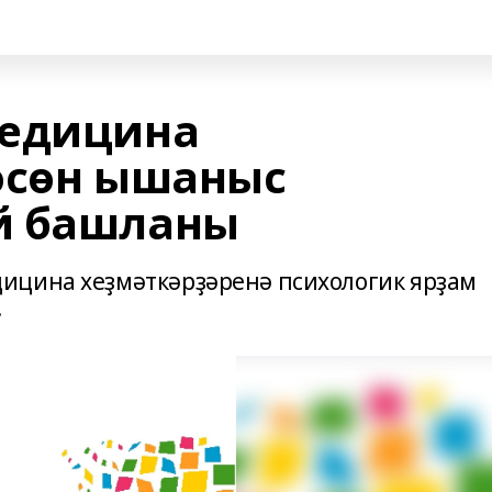
медицина
өсөн ышаныс
й башланы
ицина хеҙмәткәрҙәренә психологик ярҙам
.