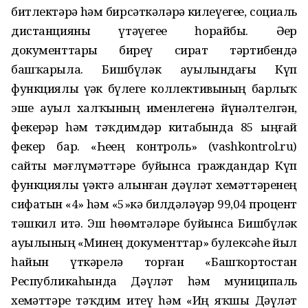
битлектәрҙә hәм бирсәткәләрҙә килеүегеҙҙе, социаль
дистанцияны үтәүегеҙҙе һорайбыҙ. Әҙер
документтарҙы биреү сират тәртибендә
башҡарыла. Бишбүләк ауылындағы Күп
функциялы үҙәк бүлеге коллективының барлыҡ
эше ауыл халҡының именлегенә йүнәлтелгән,
фекерҙәр hәм тәҡдимдәр китабында 85 ыңғай
фекер бар. «Һеҙҙең контроль» (vashkontrol.ru)
сайты мәғлүмәттәре буйынса граждандар Күп
функциялы үҙәктә алынған дәүләт хеҙмәттәренең
сифатын «4» hәм «5»кә билдәләүҙәр 99,04 процент
тәшкил итә. Эш һөҙөмтәләре буйынса Бишбүләк
ауылының «Минең документтар» бyлексәһе йыл
һайын үткәрелә торған «Башҡортостан
Республикаһында Дәүләт һәм муниципаль
хеҙмәттәрҙе тәҡдим итеү hәм «Иң яҡшы Дәүләт