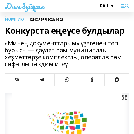
Дим буйҙары
ЙӘМҒИӘТ
12 НОЯБРЯ 2020, 08:28
Конкурста еңеүсе булдылар
«Минең документтарым» үҙәгенең төп
бурысы — дәүләт hәм муниципаль
хеҙмәттәрҙе комплекслы, оператив hәм
сифатлы тәҡдим итеү