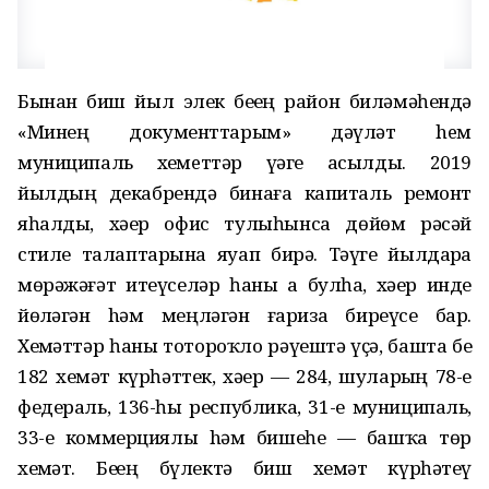
Бынан биш йыл элек беҙҙең район биләмәһендә
«Минең документтарым» дәүләт heм
муниципаль хеҙмeттәр үҙәге асылды. 2019
йылдың декабрендә бинаға капиталь ремонт
яһалды, хәҙер офис тулыһынса дөйөм рәсәй
стиле талаптарына яуап бирә. Тәүге йылдарҙа
мөрәжәғәт итеүселәр һаны аҙ булһа, хәҙер инде
йөҙләгән hәм меңләгән ғариза биреүсе бар.
Хеҙмәттәр һаны тотороҡло рәүештә үҫә, башта беҙ
182 хеҙмәт күрһәттек, хәҙер — 284, шуларҙың 78-е
федераль, 136-һы республика, 31-е муниципаль,
33-е коммерциялы hәм бишеһе — башҡа төр
хеҙмәт. Беҙҙең бүлектә биш хеҙмәт күрһәтеү