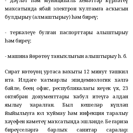
- дәүләт hәм муниципаль хеҙмәттәр күрһәтеү
маҡсатында ябай электрон ҡултамға асҡысын
булдырыу (алмаштырыу) hәм биреү;
- теркәлеүе булған паспорттарҙы алыштырыу
hәм биреү;
- машина йөрөтөү таныҡлығын алыштырыу h. б.
Сират көтөүҙөң уртаса ваҡыты 12 минут тәшкил
итә. Илдәге ҡатмарлы эпидемиологик хәлгә
бәйле, беҙҙең офис, республикалағы кеүек үк, 23
октябрҙән документтарҙы ҡабул итеүгә алдан
яҙылыу ҡаралған. Был кешеләр күпләп
йыйылыуға юл ҡуймау hәм инфекция таралыу
хәүефен кәметеү маҡсатында эшләнде. Беҙ ғариза
биреүселәргә барлыҡ санитар саралар: