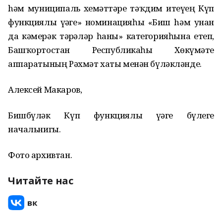
hәм муниципаль хеҙмәттәрҙе тәҡдим итеүҙең Күп
функциялы үҙәге» номинацияһы «Биш hәм унан
да кәмерәк тәҙрәләр һаны» категорияһына етеп,
Башҡортостан Республикаһы Хөкүмәте
аппаратының Рәхмәт хаты менән бүләкләнде.
Алексей Макаров,
Бишбүләк Күп функциялы үҙәге бүлеге
начальнигы.
Фото архивтан.
Читайте нас