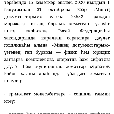
тәҙрәһендә 15 хеҙмәткәр эшләй. 2020 йылдың 1
ғинуарынан 31 октябренә ҡәҙәр «Минең
документтарым» үҙәгенә 25552 граждан
мөрәжәғәт иткән, барлыҡ хеҙмәттәр түләүһеҙ
нигеҙҙә күрһәтелә, Рәсәй Федерацияһы
закондарында ҡаралған осраҡтарҙа дәүләт
пошлинаһы алына. «Минең документтарым»
үҙәгенең төп бурысы — физик hәм юридик
заттарға комплекслы, оператив hәм сифатлы
дәүләт hәм муниципаль хеҙмәттәр күрһәтеү.
Район халҡы араһында түбәндәге хеҙмәттәр
популяр:
- ер-мөлкәт мөнәсәбәттәре; - социаль тәьмин
итеү;