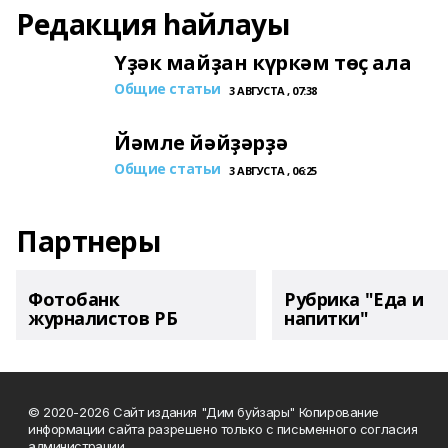
Редакция һайлауы
Үҙәк майҙан күркәм төҫ ала
Общие статьи
3 АВГУСТА , 07:38
Йәмле йәйҙәрҙә
Общие статьи
3 АВГУСТА , 06:25
Партнеры
Фотобанк
Рубрика "Еда и
журналистов РБ
напитки"
© 2020-2026 Сайт издания "Дим буйзары" Копирование
информации сайта разрешено только с письменного согласия
администрации.