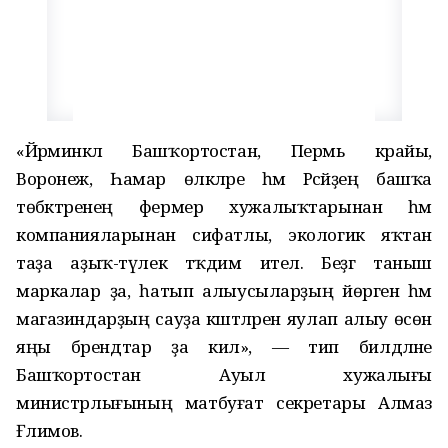
«Йәрминкәлә Башҡортостан, Пермь крайы,
Воронеж, Һамар өлкәләре һәм Рәсәйҙең башҡа
төбәктәренең фермер хужалыҡтарынан һәм
компанияларынан сифатлы, экологик яҡтан
таҙа аҙыҡ-түлек тәҡдим ителә. Беҙгә таныш
маркалар ҙа, һатып алыусыларҙың йөрәген һәм
магазиндарҙың сауҙа кәштәләрен яулап алыу өсөн
яңы брендтар ҙа килә», — тип билдәләне
Башҡортостан Ауыл хужалығы
министрлығының матбуғат секретары Алмаз
Ғәлимов.