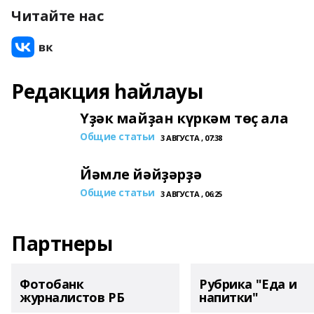
Читайте нас
Редакция һайлауы
Үҙәк майҙан күркәм төҫ ала
Общие статьи
3 АВГУСТА , 07:38
Йәмле йәйҙәрҙә
Общие статьи
3 АВГУСТА , 06:25
Партнеры
Фотобанк
Рубрика "Еда и
журналистов РБ
напитки"