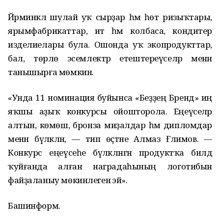
Йәрминкәлә шулай уҡ сырҙар һәм һөт ризыҡтары,
ярымфабрикаттар, ит һәм колбаса, кондитер
изделиелары була. Ошонда уҡ экопродукттар,
бал, төрлө эсемлектәр етештереүселәр менән
танышырға мөмкин.
«Унда 11 номинация буйынса «Беҙҙең Бренд» иң
яҡшы аҙыҡ конкурсы ойошторола. Еңеүселәр
алтын, көмөш, бронза миҙалдар һәм дипломдар
менән бүләкләнә, — тип өҫтәне Алмаз Ғәлимов. —
Конкурс еңеүсеһе бүләкләнгән продуктҡа билдә
ҡуйғанда алған наградаһының логотибын
файҙаланыу мөкинлегенә эйә».
Башинформ.