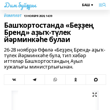
Дим буйҙары
ЙӘМҒИӘТ
13 НОЯБРЯ 2020, 14:39
Башҡортостанда «Беҙҙең
Бренд» аҙыҡ-түлек
йәрминкәһе булаи
26-28 ноябрҙә Өфөлә «Беҙҙең Бренд» аҙыҡ-
түлек йәрминкәһе була, тип хәбәр
иттеләр Башҡортостандың Ауыл
хужалығы министрлығынан.