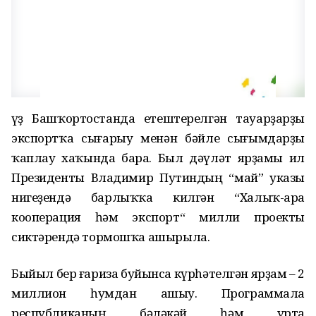
Һүҙ Башҡортостанда етештерелгән тауарҙарҙы
экспортҡа сығарыу менән бәйле сығымдарҙы
ҡаплау хаҡында бара. Был дәүләт ярҙамы ил
Президенты Владимир Путиндың “май” указы
нигеҙендә барлыҡҡа килгән “Халыҡ-ара
кооперация һәм экспорт“ милли проекты
сиктәрендә тормошҡа ашырыла.
Быйыл бер ғариза буйынса күрһәтелгән ярҙам – 2
миллион һумдан ашыу. Программала
республиканың бәләкәй һәм урта