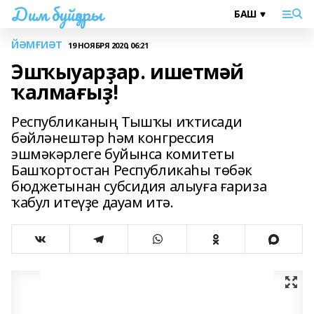
Дим буйҙары
ЙӘМҒИӘТ
19 НОЯБРЯ 2020, 06:21
Эшҡыуарҙар. ишетмәй
ҡалмағыҙ!
Республиканың Тышҡы иҡтисади
бәйләнештәр һәм конгрессия
эшмәкәрлеге буйынса комитеты
Башҡортостан Республикаһы төбәк
бюджетынан субсидия алыуға ғариза
ҡабул итеүҙе дауам итә.