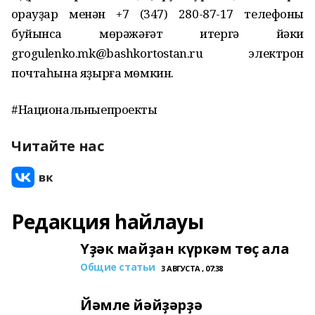
Һорауҙар менән +7 (347) 280-87-17 телефоны
буйынса мөрәжәғәт итергә йәки
grogulenko.mk@bashkortostan.ru электрон
почтаһына яҙырға мөмкин.
#Национальныепроекты
Читайте нас
Редакция һайлауы
Үҙәк майҙан күркәм төҫ ала
Общие статьи
3 АВГУСТА , 07:38
Йәмле йәйҙәрҙә