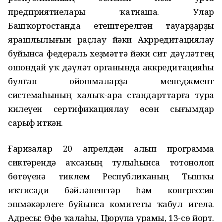
предприятиелары ҡатнаша. Улар
Башҡортостанда етештерелгән тауарҙарҙы
ярашлылығын раҫлау йәки Акрредитациялау
буйынса федераль хеҙмәттә йәки сит дәүләттең
ошондай уҡ дәүләт органында аккредитацияһы
булған ойошмаларҙа менеджмент
системаһының халыҡ-ара стандарттарға тура
килеүен сертификациялау өсөн сығымдар
сарыф иткән.
Ғаризалар 20 апрелдән алып программа
сиктәрендә аҡсаның тулыһынса тотонолоп
бөтөүенә тиклем Республиканың Тышҡы
иҡтисади бәйләнештәр һәм конгрессия
эшмәкәрлеге буйынса комитеты ҡабул ителә.
Адресы: Өфө ҡалаһы, Цюрупа урамы, 13-сө йорт.