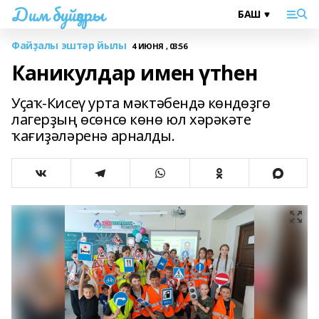
Дим буйҙары
Файҙалы эштәр йылы
4 ИЮНЯ , 03:56
Каникулдар имен үтһен
Уҫаҡ-Кисеү урта мәктәбендә көндөҙгө
лагерҙың өсөнсө көнө юл хәрәкәте
ҡағиҙәләренә арналды.