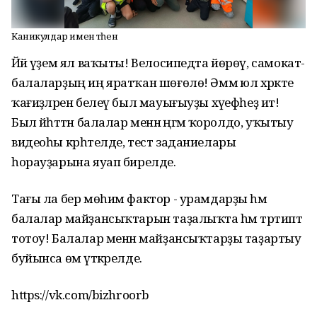
Каникулдар имен үтһен
Йәй әүҙем ял ваҡыты! Велосипедта йөрөү, самокат-
балаларҙың иң яратҡан шөғөлө! Әммә юл хәрәкәте
ҡағиҙәләрен белеү был мауығыуҙы хәүефһеҙ итә!
Был йәһәттән балалар менән әңгәмә ҡоролдо, уҡытыу
видеоһы крһәтелде, тест заданиелары
һорауҙарына яуап бирелде.
Тағы ла бер мөһим фактор - урамдарҙы һәм
балалар майҙансыҡтарын таҙалыҡта һәм тәртиптә
тотоу! Балалар менән майҙансыҡтарҙы таҙартыу
буйынса өмә үткәрелде.
https://vk.com/bizhroorb