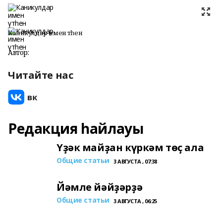
Каникулдар имен үтһен
Автор:
Читайте нас
Редакция һайлауы
Үҙәк майҙан күркәм төҫ ала
Общие статьи
3 АВГУСТА , 07:38
Йәмле йәйҙәрҙә
Общие статьи
3 АВГУСТА , 06:25