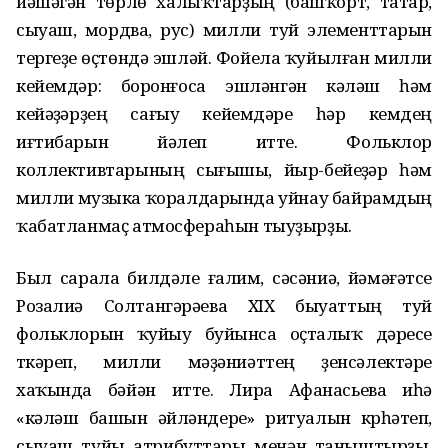
йәшәгән төрлө халыҡтарҙың (башҡорт, татар,
сыуаш, мордва, рус) милли туй элементтарын
тергеҙеү өҫтөндә эшләй. Фойела ҡуйылған милли
кейемдәр: боронғоса эшләнгән кәләш һәм
кейәүҙәрҙең сағыу кейемдәре һәр кемдең
иғтибарын йәлеп итте. Фольклор
коллективтарының сығышы, йыр-бейеүҙәр һәм
милли музыка ҡоралдарында уйнау байрамдың
ҡабатланмаҫ атмосфераһын тыуҙырҙы.
Был сарала билдәле ғалим, сәсәниә, йәмәғәтсе
Розалиә Солтангәрәева XIX быуаттың туй
фольклорын ҡуйыу буйынса оҫталыҡ дәресе
үткәреп, милли мәҙәниәттең үҙенсәлектәре
хаҡында бәйән итте. Лира Афанасьева иһә
«кәләш башын әйләндереү» ритуалын күрһәтеп,
сыуаш туйы атрибуттары менән таныштырҙы.