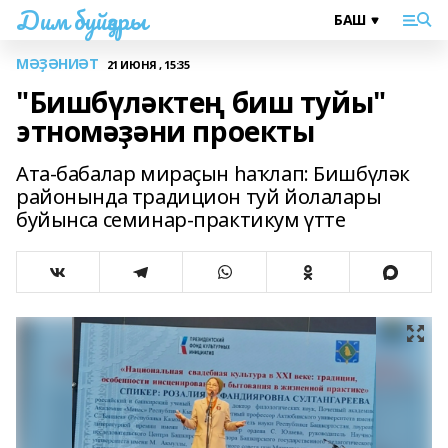
Дим буйҙары
МӘҘӘНИӘТ
21 ИЮНЯ , 15:35
"Бишбүләктең биш туйы"
этномәҙәни проекты
Ата-бабалар мираҫын һаҡлап: Бишбүләк
районында традицион туй йолалары
буйынса семинар-практикум үтте