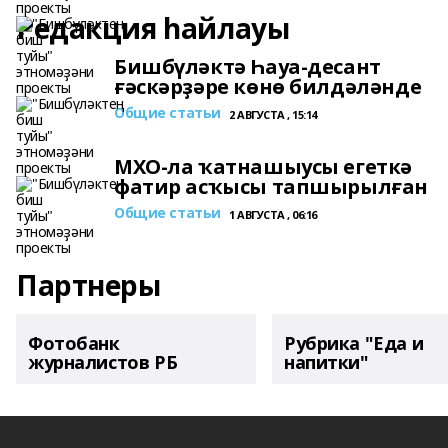
Редакция һайлауы
Бишбүләктә Һауа-десант
ғәскәрҙәре көнө билдәләнде
Общие статьи
2 АВГУСТА , 15:14
МХО-ла ҡатнашыусы егеткә
фатир асҡысы тапшырылған
Общие статьи
1 АВГУСТА , 06:16
Партнеры
Фотобанк
Рубрика "Еда и
журналистов РБ
напитки"