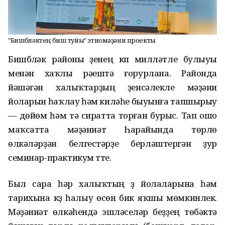
"Бишбүләктең биш туйы" этномәҙәни проекты
Бишбүләк районы үҙенең күп милләтле булыуы
менән хаҡлы рәүештә ғорурлана. Районда
йәшәгән халыҡтарҙың үҙенсәлекле мәҙәни
йоларын һаҡлау һәм киләһе быуынға тапшырыу
— дөйөм һәм тәү сиратта торған бурыс. Тап ошо
маҡсатта мәҙәниәт Һарайында төрлө
өлкәләрҙән белгестәрҙе берләштергән ҙур
семинар-практикум үтте.
Был сара һәр халыҡтың үҙ йолаларына һәм
тарихына күҙ һалыу өсөн бик яҡшы мөмкинлек.
Мәҙәниәт өлкәһендә эшләүселәр беҙҙең төбәктә