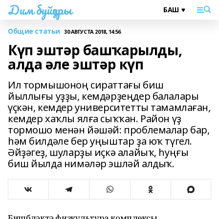
Дим буйҙары
Общие статьи
30 АВГУСТА 2018, 14:56
Күп эштәр башҡарылды,
алда әле эштәр күп
Ил тормышоноң сираттағы биш
йыллығы уҙҙы, кемдәрҙеңдер балалары
үҫкән, кемдер университетты тамамлаған,
кемдер хаҡлы ялға сыҡҡан. Район үҙ
тормошо менән йәшәй: проблемалар бар,
hәм билдәле бер уңыштар ҙа юҡ түгел.
Әйҙәгеҙ, шуларҙы иҫкә алайыҡ, һуңғы
биш йылда нимәләр эшләй алдыҡ.
Бишбүләктә физкультура комплексы