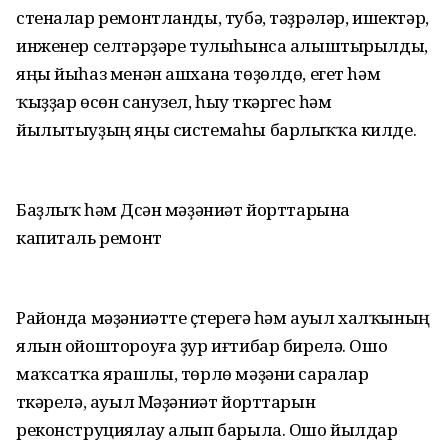
стеналар ремонтланды, тyбә, тәҙрәләр, ишектәр,
инженер селтәрҙәре тулыһынса алыштырылды,
яңы йыһаз менән ашхана төҙөлдө, егет hәм
ҡыҙҙар өсөн санузел, һыу үткәргес һәм
йылытыуҙың яңы системаһы барлыҡҡа килде.
Баҙлыҡ һәм Дүсән мәҙәниәт йорттарына
капиталь ремонт
Районда мәҙәниәтте үҫтереүгә һәм ауыл халҡының
ялын ойоштороуға ҙур иғтибар бирелә. Ошо
маҡсатҡа ярашлы, төрлө мәҙәни саралар
үткәрелә, ауыл Мәҙәниәт йорттарын
реконструциялаy алып барыла. Ошо йылдар