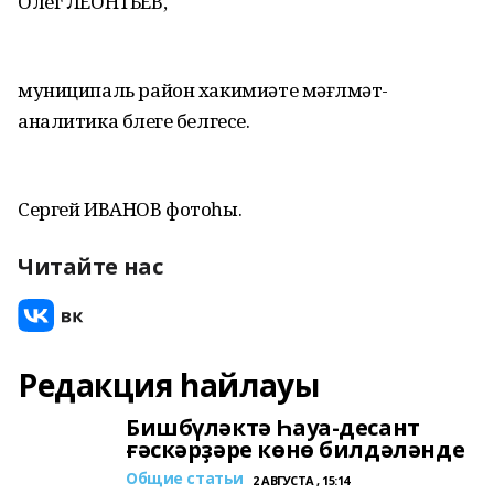
Олег ЛЕОНТЬЕВ,
муниципаль район хакимиәте мәғлүмәт-
аналитика бүлеге белгесе.
Сергей ИВАНОВ фотоһы.
Читайте нас
Редакция һайлауы
Бишбүләктә Һауа-десант
ғәскәрҙәре көнө билдәләнде
Общие статьи
2 АВГУСТА , 15:14