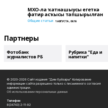
МХО-ла ҡатнашыусы егеткә
фатир асҡысы тапшырылған
Общие статьи
1 АВГУСТА , 06:16
Партнеры
Фотобанк
Рубрика "Еда и
журналистов РБ
напитки"
© 2020-2026 Сайт издания "Дим буйзары" Копирование
информации сайта разрешено только с письменного согласия
администрации.
Об использовании персональных данных
Телефон
8(34743) 2-11-92