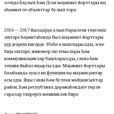
эсендә Баҙлыҡ һәм Дүсән мәҙәниәт йорттары иң
әһәмиәтле объекттар булып тора.
2016 — 2017 йылдарҙа алып барылған төҙөлөш
эштәре һөҙөмтәһендә был мәҙәниәт йорттары
ҙур үҙгәреш кисерҙе. Түбәһе алыштырылды, эске
биҙәү эштәре, инженер системалары hәм
коммуникациялар башҡарылды, сәхнә hәм
техник йыhаз яңыртылды. Мәҙәниәт йорттары
базаһында ауыл күп функциялы мәҙәни үҙәктәр
асылды. Яңы сәхнә hәм булған майҙансыҡтар
район, hәм республика дәрәжәһендәге төрлө
саралар үткәрергә мөмкинлек бирә.