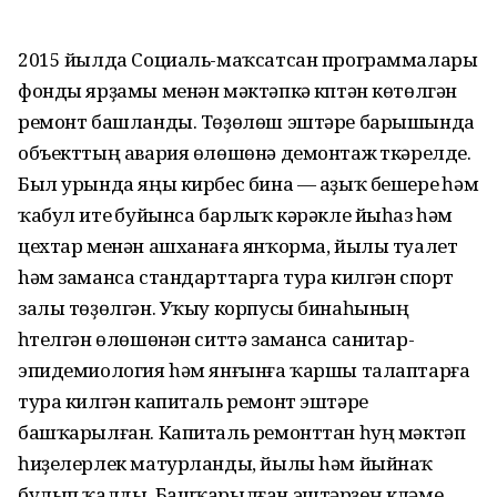
2015 йылда Социаль-маҡсатсан программалары
фонды ярҙамы менән мәктәпкә күптән көтөлгән
ремонт башланды. Төҙөлөш эштәре барышында
объекттың авария өлөшөнә демонтаж үткәрелде.
Был урында яңы кирбес бина — аҙыҡ бешереү һәм
ҡабул итеү буйынса барлыҡ кәрәкле йыһаз һәм
цехтар менән ашханаға янҡорма, йылы туалет
hәм заманса стандарттарга тура килгән спорт
залы төҙөлгән. Уҡыу корпусы бинаһының
һүтелгән өлөшөнән ситтә заманса санитар-
эпидемиология hәм янғынға ҡаршы талаптарға
тура килгән капиталь ремонт эштәре
башҡарылған. Капиталь ремонттан һуң мәктәп
һиҙелерлек матурланды, йылы hәм йыйнаҡ
булып ҡалды. Башҡарылған эштәрҙең күләме