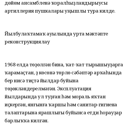
дөйөм ансамбленә ҡоралһыҙландырыусы
артиллерия пушкалары уңышлы тура килде.
Йылбулаҡтамаҡ ауылында урта мәктәпте
реконструкциялаy
1968 елда төҙөлгән бина, ҡат-ҡат тырышыуҙарға
ҡарамаҫтан, үҙ көсөнә төрлө сәбәптәр арҡаһында
бер нисә тиҫтә йылдар буйына
төҙөкләндерелмәгән. Эксплуатация
йылдарында ул туҙған һәм мораль яҡтан
иҫкергән, янғынға ҡаршы һәм санитар-гигиена
талаптарына ярашлығы буйынса етди һорауҙар
барлыҡҡа килгән.