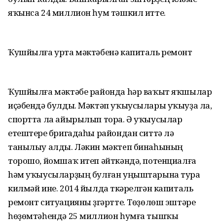
яҡынса 24 миллион һум тәшкил итте.
Ҡушйылға урта мәктәбенә капиталь ремонт
Ҡушйылға мәктәбе районда hәр ваҡыт яҡшылар
иҫәбендә булды. Мәктәп уҡыусылары уҡыуҙа ла,
спортта ла айырылып тора. Ә уҡыусылар
етештереү бригадаһы райондан ситтә лә
танылыу алды. Ләкин мәктeп бинаһының
торошо, йомшаҡ итеп әйткәндә, потенциалға
hәм уҡыусыларҙың булған уңыштарына тура
килмәй ине. 2014 йылда үткәрелгән капиталь
ремонт ситуацияны үҙгәртте. Төҙөлөш эштәре
һөҙөмтәһендә 25 миллион һумға тышҡы