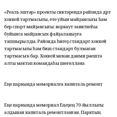
«Реаль эштәр» проекты сиктәрендә районда дүрт
хоккей тартмасығы, ете уйын майҙансығы hәм
бер спорт майҙансығы: воркаут занятиеһы
буйынса майҙансыҡ файҙаланыуға
тапшырылды. Районда һигеҙ стандарт хоккей
тартмасығы һәм биш стандарт булмаған
тартмасыҡ бар. Хоккей менән даими рәүештә
алты мәктәп командаһы шөғөлләнә.
Еңеү паркында мемориалға капиталь ремонт
Еңеү паркында мемориал Еңеүҙең 70-йыллығы
алдынан капиталь ремонтланған. Парктың