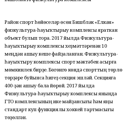
Район спорт һөйөүселәр өсөн Бишбүләк «Елкән»
физкультура-һауыҡтырыу комплексы яраткан
объект булып тора. 2017 йылда Физкультура-
һауыҡтырыу комплексы хеҙмәттәренән 10
меңдән ашыу кеше файҙаланған. Физкультура-
һауыҡтыру комплексы спорт мәктәбен асырға
мөмкинлек бирҙе. Бөгөнгө көндә спорттың төрлө
төрҙәре буйынса һигеҙ секция эшләй. Секцияға
400-ҙән ашыу бала йөрөй. 2017 йылда
Физкультура-һауыҡтырыу комплексы янында
ГТО комплексының ике майҙансығы һәм яңы
стандарт кyп функциялы хоккей тартмасығы
төҙөлгән.