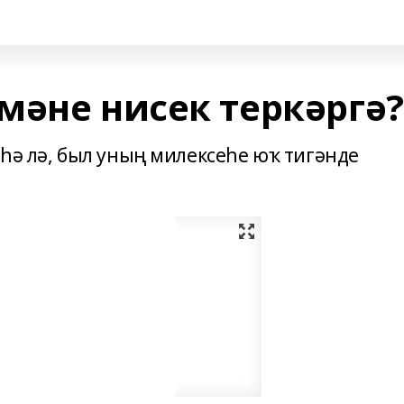
мәне нисек теркәргә?
һә лә, был уның милексеһе юҡ тигәнде