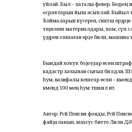
уйлай. Был – хаталы фекер. Беҙҙең
осраҡтарын йыш асыҡлай. Быйыл туғ
Ҡоймаларын күсереп, сиктәш ерҙәрҙе 
төҙөлөш материалдары, ҡом, сүп-с
үҙҙәренә оҡшаған ерҙе биләп, маши
Бындай хоҡуҡ боҙоуҙар өсөн штраф 
кадастр хаҡынан сығып билдәләнә. Ш
һум, вазифалы кешеләр өсөн – кәмен
кәмендә 100 мең һум тәшкил итә.
Автор: Рәсәй Пенсия фонды, Рәсәй Пенс
файҙаланып, махсус битте Лилиә ДӘ