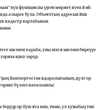
 күп функциялы үҙәгенә мөрәжәғәт итеп йә иһә
нда алырға була. Объекттың адресын йәки
сыҡ кадастр картаһынан
өмкин.
литет милкенә ҡараһа, уны шәхси милеккә биреүҙе
ғариза яҙыу зарур.
”ҙың Башҡортостан идаралығының дәүләт ер
ниторинг бүлеге начальнигы:
ы берәүҙәр ер буш ята икән, тимәк, ул хужаһыҙ тип