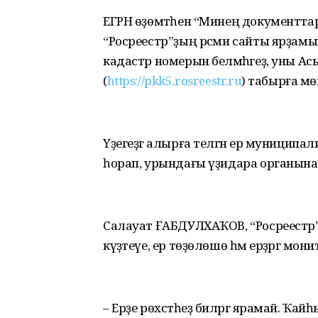
ЕГРН өҙөмтәһен “Минең документтарым”
“Росреестр”ҙың рәсми сайты ярҙамы
кадастр номерын белмәһәгеҙ, уны А
(
https://pkk5.rosreestr.ru
) табырға м
Үҙегеҙгә алырға теләгән ер муниципа
һорап, урындағы үҙидара органына 
Салауат ҒАБДУЛХАҠОВ, “Росреестр
күҙәтеүе, ер төҙөлөшө һәм ерҙәргә мо
– Ерҙе рөхсәтһеҙ биләргә ярамай. Ҡайһ