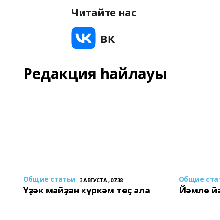
Читайте нас
Редакция һайлауы
Общие статьи
Общие ста
3 АВГУСТА , 07:38
Үҙәк майҙан күркәм төҫ ала
Йәмле й