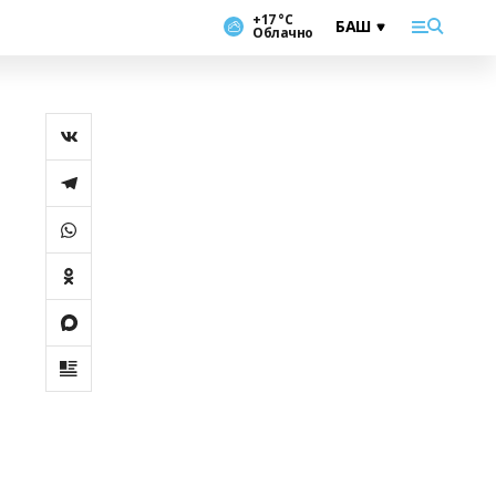
+17 °С
Облачно