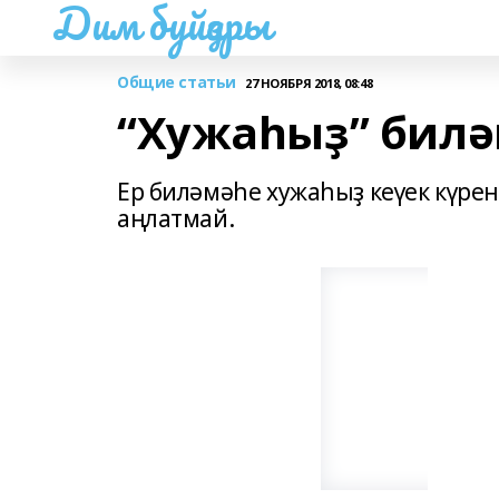
Дим буйҙары
Общие статьи
27 НОЯБРЯ 2018, 08:48
“Хужаһыҙ” билә
Ер биләмәһе хужаһыҙ кеүек күрен
аңлатмай.