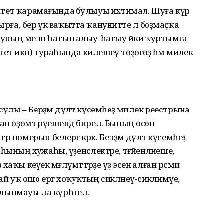
алитет ҡарамағында булыуы ихтимал. Шуға күрә
ырға, бер үк ваҡытта ҡануниәтте лә боҙмаҫҡа
, уның менән һатып алыу-һатыу йәки ҡуртымға
ет икән) тураһын­да килешеү төҙөгөҙ һәм милек
ысулы – Берҙәм дәүләт күсемһеҙ милек реестрына
­ҙан өҙөмтә рәүешендә бирелә. Бының өсөн
номерын белергә кәрәк. Берҙәм дәүләт күсемһеҙ
ының хужаһы, үҙенсәлектәре, тәғәйенләнеше,
аҡы кеүек мәғлүмәттәрҙе үҙ эсенә алған рәсми
ай уҡ ошо ергә хоҡуҡтың сикләнеү-сикләнмәүе,
ынмауы ла күрһәтелә.