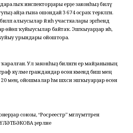
 идаралыҡ инспекторҙары ерҙе законһыҙ биләү
ыҙ айҙа ғына ошондай 3 674 осраҡ теркәлгән.
биләп алыусылар йә иһә участкалары эргәһендә
ар өйөп ҡуйыусылар байтаҡ. Эшҡыуарҙар иһә,
на ҡуйыу урындары ойоштора.
ҡаралған. Ул законһыҙ биләнгән ер майҙанының
траф күләме граждандар өсөн кәмендә биш мең
дә 20 мең, ойошмалар һәм шәхси эшҡыуарҙар өсөн
ионерҙар союзы, “Росреестр” мәғлүмәттәрен
ҮЛӘТБӘКОВА әҙерләне