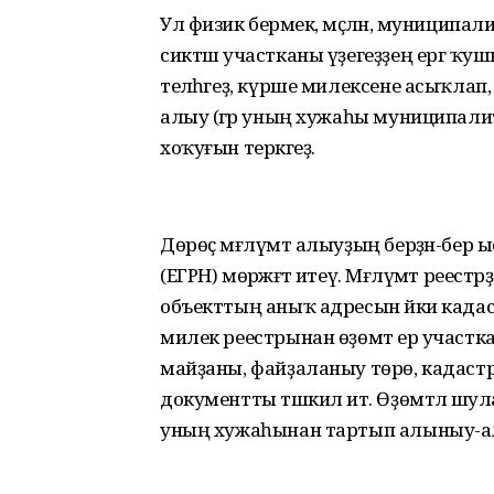
Ул физик берәмек, мәҫәлән, муницип
сиктәш участканы үҙегеҙҙең ергә ҡуш
теләһәгеҙ, күрше милексене асыҡлап
алыу (әгәр уның хужаһы муниципалит
хоҡуғын теркәгеҙ.
Дөрөҫ мәғлүмәт алыуҙың бер­ҙән-бер 
(ЕГРН) мөрәжәғәт итеү. Мәғлүмәт реестр
объекттың аныҡ адресын йәки кадастр 
милек реестрынан өҙөмтә ер участка­һ
майҙаны, файҙаланыу төрө, кадастр х
документты тәшкил итә. Өҙөмтәлә шул
уның хужаһынан тартып алыныу-ал