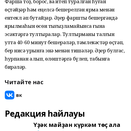
Фаршҡа тоҙ, борос, ваҡ итеп туралған һуған
өҫтәйҙәр һәм еңелсә бешерелгән ярма менән
ентекл әп бутайҙар. Әҙер фаршты бешергәндә
ярылмаһын өсөн тығыҙламайынса ғына
эсәктәргә тултыралар. Тултырманы талғын
утта 40-60 минут бешерәләр, тәмлекәстәр өҫтәп,
бер нисә урынға энә менән тишәләр. Әҙер булғас,
һурпанан алып, өлөштәргә бүлеп, табынға
бирәләр.
Читайте нас
Редакция һайлауы
Үҙәк майҙан күркәм төҫ ала