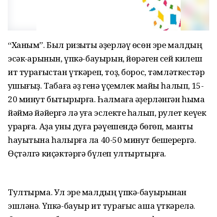
“Ханым”. Был ризыҡты әҙерләү өсөн эре малдың
эсәк-ҡарынын, үпкә-бауырын, йөрәген сей килеш
ит турағыстан үткәреп, тоҙ, борос, тәмләткестәр
ҡушығыҙ. Табаға әҙ генә үҫемлек майы һалып, 15-
20 минут быҡтырырға. Һалмаға әҙерләнгән һымаҡ
йәймә йәйергә лә уға эслекте һалып, рулет кеүек
урарға. Аҙаҡ уны дуға рәүешендә бөгөп, манты
һауытына һалырға ла 40-50 минут бешерергә.
Өҫтәлгә киҫәктәргә бүлеп ултыртырға.
Тултырма. Ул эре малдың үпкә-бауырынан
эшләнә. Үпкә-бауыр ит турағыс аша үткәрелә.