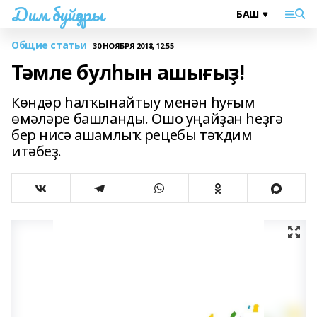
Дим буйҙары
Общие статьи
30 НОЯБРЯ 2018, 12:55
Тәмле булһын ашығыҙ!
Көндәр һалҡынайтыу менән һуғым
өмәләре башланды. Ошо уңайҙан һеҙгә
бер нисә ашамлыҡ рецебы тәҡдим
итәбеҙ.