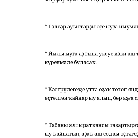
* Гәлсәр һауыттарҙы эҫе һыуҙа йыу
* Йылы һыуға аҙ ғына уксус йәки аш то
күренмәле буласаҡ.
* Кәстрүлегеҙҙе утта оҙаҡ тотоп ян
өҫтәлгән ҡайнар һыу һалып, бер аҙға
* Табаны ялтыратҡансы таҙартырға 
һыу ҡайнатып, аҙаҡ аш содаһы өҫтәгеҙ