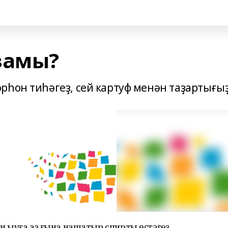
ҙамы?
рһон тиһәгеҙ, сей картуф менән таҙартығыҙ
н һыуға аҙ ғына нашатыр спирты өҫтәгеҙ.