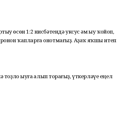
ыу өсөн 1:2 нисбәтендә уксус һәм һыу ҡойоп,
ронон ҡапларға онотмағыҙ. Аҙаҡ яҡшы итеп
 тоҙло һыуға һалып торһағыҙ, үткерләүе еңел