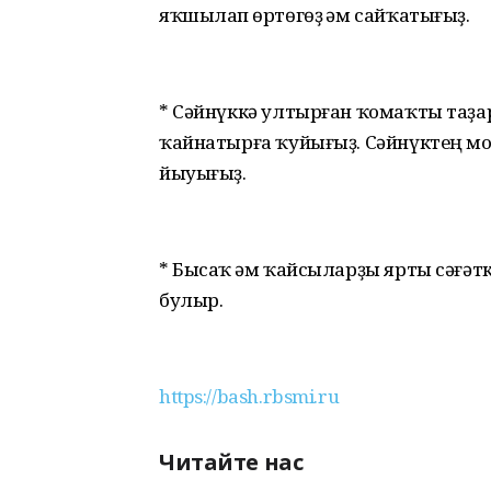
яҡшылап һөртөгөҙ һәм сайҡатығыҙ.
* Сәйнүккә ултырған ҡомаҡты таҙарт
ҡайнатырға ҡуйығыҙ. Сәйнүктең мо
йыуығыҙ.
* Бысаҡ һәм ҡайсыларҙы ярты сәғәткә
булыр.
https://bash.rbsmi.ru
Читайте нас