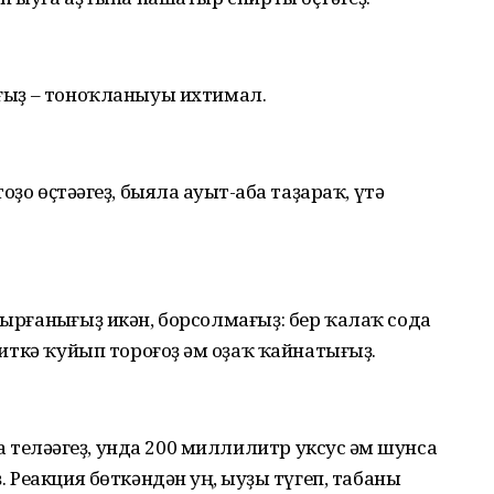
мағыҙ – тоноҡланыуы ихтимал.
ҙо өҫтәһәгеҙ, быяла һауыт-һаба таҙараҡ, үтә
дырғанһығыҙ икән, борсолмағыҙ: бер ҡалаҡ сода
 ситкә ҡуйып тороғоҙ һәм оҙаҡ ҡайнатығыҙ.
теләһәгеҙ, унда 200 миллилитр уксус һәм шунса
. Реакция бөткәндән һуң, һыуҙы түгеп, табаны