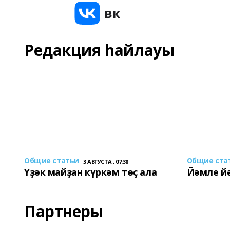
Редакция һайлауы
Общие статьи
Общие ста
3 АВГУСТА , 07:38
Үҙәк майҙан күркәм төҫ ала
Йәмле й
Партнеры