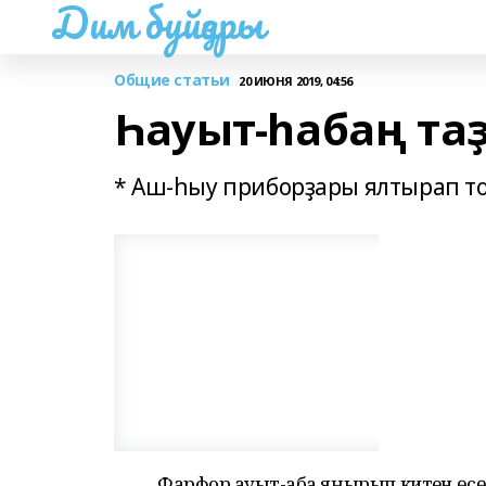
Дим буйҙары
Общие статьи
20 ИЮНЯ 2019, 04:56
Һауыт-һабаң та
* Аш-һыу приборҙары ялтырап то
Фарфор һауыт-һаба яңырып китһен өсө