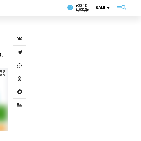
+28 °С
Дождь
.