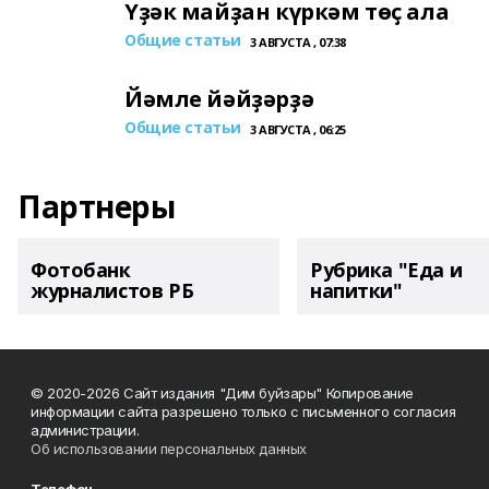
Үҙәк майҙан күркәм төҫ ала
Общие статьи
3 АВГУСТА , 07:38
Йәмле йәйҙәрҙә
Общие статьи
3 АВГУСТА , 06:25
Партнеры
Фотобанк
Рубрика "Еда и
журналистов РБ
напитки"
© 2020-2026 Сайт издания "Дим буйзары" Копирование
информации сайта разрешено только с письменного согласия
администрации.
Об использовании персональных данных