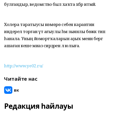
булғандыр, ведомство был хаҡта хәбәр итмәй.
Холера таратыусы көмөрө себен карантин
индерелә торған үтә ағыулы һәм зыянлы бөжәк тип
һанала. Уның йомортҡаларын аҙыҡ менән бергә
ашаған кеше миаз сирҙәренә лә юлыға.
http://www.ye02.ru/
Читайте нас
Редакция һайлауы