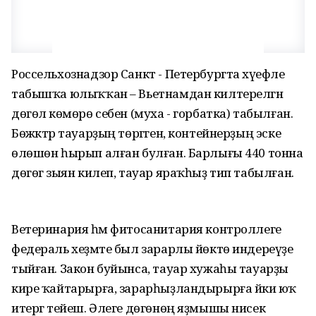
Россельхознадзор Санкт - Петербургта хәүефле
табышҡа юлыҡҡан – Вьетнамдан килтерелгән
дөгөлә көмөрө себен (муха - горбатка) табылған.
Бөжәктәр тауарҙың төргәген, контейнерҙың эске
өлөшөн һырып алған булған. Барлығы 440 тонна
дөгөгә зыян килеп, тауар яраҡһыҙ тип табылған.
Ветеринария һәм фитосанитария контроллеге
федераль хеҙмәте был зарарлы йөктө индереүҙе
тыйған. Закон буйынса, тауар хужаһы тауарҙы
кире ҡайтарырға, зарарһыҙландырырға йәки юҡ
итергә тейеш. Әлеге дөгөнөң яҙмышы нисек