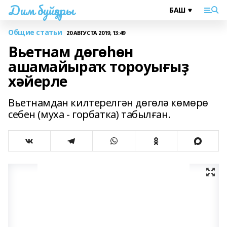
Дим буйҙары
Общие статьи
20 АВГУСТА 2019, 13:49
Вьетнам дөгөһөн
ашамайыраҡ тороуығыҙ
хәйерле
Вьетнамдан килтерелгән дөгөлә көмөрө
себен (муха - горбатка) табылған.