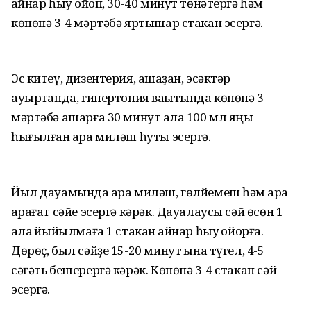
ҡайнар һыу ҡойоп, 30-40 минут төнәтергә һәм
көнөнә 3-4 мәртәбә яртышар стакан эсергә.
Эс китеү, дизентерия, ашҡаҙан, эсәктәр
ауыртҡанда, гипертония ваҡытында көнөнә 3
мәртәбә ашарға 30 минут ҡала 100 мл яңы
һығылған ҡара миләш һуты эсергә.
Йыл дауамында ҡара миләш, гөлйемеш һәм ҡара
ҡарағат сәйе эсергә кәрәк. Дауалаусы сәй өсөн 1
ҡалаҡ йыйылмаға 1 стакан ҡайнар һыу ҡойорға.
Дөрөҫ, был сәйҙе 15-20 минут ҡына түгел, 4-5
сәғәть бешерергә кәрәк. Көнөнә 3-4 стакан сәй
эсергә.