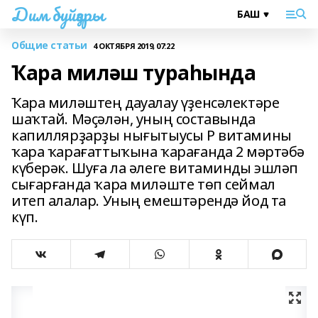
Дим буйҙары
Общие статьи
4 ОКТЯБРЯ 2019, 07:22
Ҡара миләш тураһында
Ҡара миләштең дауалау үҙенсәлектәре
шаҡтай. Мәҫәлән, уның составында
капиллярҙарҙы нығытыусы Р витамины
ҡара ҡарағаттыҡына ҡарағанда 2 мәртәбә
күберәк. Шуға ла әлеге витаминды эшләп
сығарғанда ҡара миләште төп сеймал
итеп алалар. Уның емештәрендә йод та
күп.