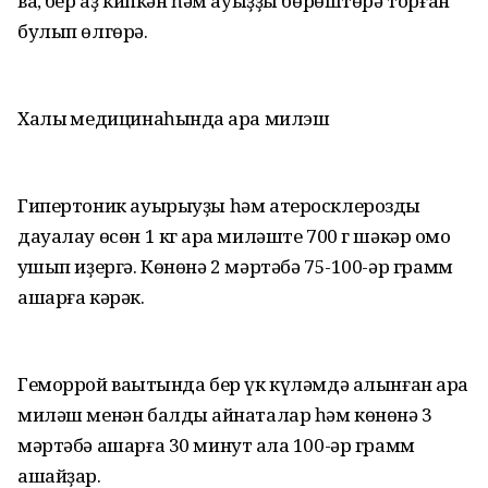
ваҡ, бер аҙ кипкән һәм ауыҙҙы бөрөштөрә торған
булып өлгөрә.
Халыҡ медицинаһында ҡара милэш
Гипертоник ауырыуҙы һәм атеросклерозды
дауалау өсөн 1 кг ҡара миләште 700 г шәкәр ҡомо
ҡушып иҙергә. Көнөнә 2 мәртәбә 75-100-әр грамм
ашарға кәрәк.
Геморрой ваҡытында бер үк күләмдә алынған ҡара
миләш менән балды ҡайнаталар һәм көнөнә 3
мәртәбә ашарға 30 минут ҡала 100-әр грамм
ашайҙар.