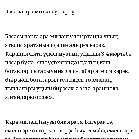
Баҡсала ҡара миләш үҫтереү
Баҡсасыларға ҡара миләш ултыртҡанда уның
яҡтылыҡ яратҡанын иҫәпкә алырға кәрәк.
Ҡараңғылыҡта үҫкән ҡыуаҡтың уңышы 3-4 мәртәбә
насар була. Уны үҫтергәндә ҡыуаҡтың йәш
ботаклар сығарыуына ла иғтибар итергә кәрәк.
Әгәр йәш ботаҡтарын гел киҫеп тормаһаң,
тышҡылары уңыш бирәсәк, ә эстә, ҡараңғыла
ҡалғандары ҡороясаҡ.
Ҡара миләш һыуҙы бик ярата. Бигерәк тә,
емештәре өлгөргән осорҙа һыу етмәһә, емештәре