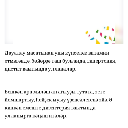
Дауалау маҡсатынан уны күпселек витамин
етмәгәндә, бөйөрҙә таш булғанда, гипертония,
цистит ваҡытында ҡулланалар.
Бешкән ҡара миләш ҡан ағыуҙы туҡтата, эсте
йомшартыу, һейҙек ҡыуыу үҙенсәлегенә эйә. Ә
кипкән емеште дизентерия ваҡытында
ҡулланырға кәңәш итәләр.