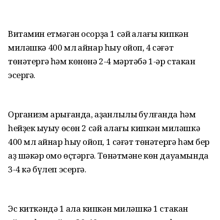
Витамин етмәгән осорҙа 1 сәй ҡалағы кипкән
миләшкә 400 мл ҡайнар һыу ҡойоп, 4 сәғәт
төнәтергә һәм көнөнә 2-4 мәртәбә 1-әр стакан
эсергә.
Организм арығанда, аҙҡанлылыҡ булғанда һәм
һейҙек ҡыуыу өсөн 2 сәй ҡалағы кипкән миләшкә
400 мл ҡайнар һыу ҡойоп, 1 сәғәт төнәтергә һәм бер
аҙ шәкәр ҡомо өҫтәргә. Төнәтмәне көн дауамында
3-4 кә бүлеп эсергә.
Эс киткәндә 1 ҡалаҡ кипкән миләшкә 1 стакан