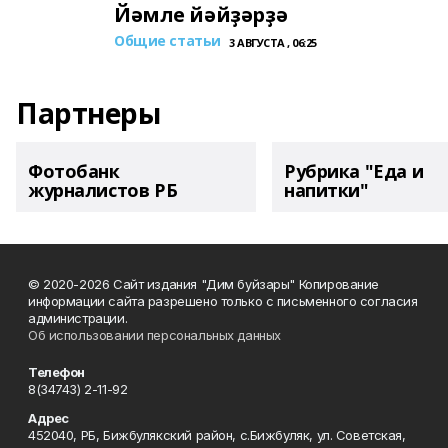
Йәмле йәйҙәрҙә
Общие статьи
3 АВГУСТА , 06:25
Партнеры
Фотобанк
Рубрика "Еда и
журналистов РБ
напитки"
© 2020-2026 Сайт издания "Дим буйзары" Копирование
информации сайта разрешено только с письменного согласия
администрации.
Об использовании персональных данных
Телефон
8(34743) 2-11-92
Адрес
452040, РБ, Бижбулякский район, с.Бижбуляк, ул. Советская,