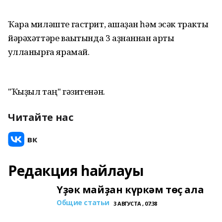
Ҡара миләште гастрит, ашҡаҙан һәм эсәк тракты
йәрәхәттәре ваҡытында 3 аҙнаннан артыҡ
ҡулланырға ярамай.
"Ҡыҙыл таң" гәзитенән.
Читайте нас
Редакция һайлауы
Үҙәк майҙан күркәм төҫ ала
Общие статьи
3 АВГУСТА , 07:38