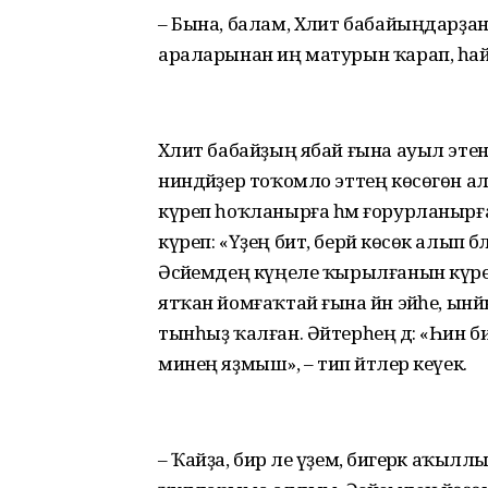
– Бына, балам, Хәлит бабайыңдарҙан
араларынан иң матурын ҡарап, һайла
Хәлит бабайҙың ябай ғына ауыл этен 
ниндәйҙер тоҡомло эттең көсөгөн алы
күреп һоҡланырға һәм ғорурланырға т
күреп: «Үҙең бит, берәй көсөк алып бәлә
Әсәйемдең күңеле ҡырылғанын күре
ятҡан йомғаҡтай ғына йән эйәһе, ынй
тынһыҙ ҡалған. Әйтерһең дә: «Һин б
минең яҙмыш», – тип әйтәлер кеүек.
– Ҡайҙа, бир әле үҙемә, бигерәк аҡылл