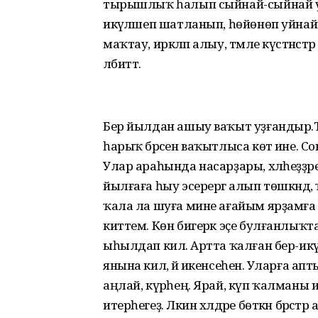
тырышлыҡ һалып сыйнай-сыйнай үтә
икәүләшеп шатланып, һөйөнөп уйнай 
маҡтау, иркәләп алыу, тәмле күстәнә
әлбиттә.
Бер йылдан ашыу ваҡыт уҙғандыр.
һарыҡ бәрәсен ваҡытлыса көтә ине. С
Улар араһында насарҙары, хәлһеҙҙәре 
йылғаға һыу эсерергә алып төшкәндә, ҡа
ҡала ла шуға мине ағайым ярҙамға 
киттем. Көн бигерәк эҫе булғанлыҡта
ыһылдап килә. Артта ҡалған бер-икәүһ
янына килә, йә икенсеһенә. Уларға 
аңлай, күрәһең. Ярай, күп ҡалманы ин
итерһегеҙ. Ләкин хәлдәре бөткән бәрәс