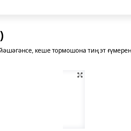
)
йәшәгәнсе, кеше тормошона тиң эт ғүмере