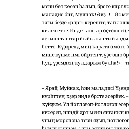
менән бөтә көсөн һалып, бәрәсте киртлә
маладис бит, Муйнаҡ! Әйҙә-ә-ә! – Өс м
тағы беҙҙе «әрләргә» кереште, тағы э
килеп етте. Инде таштар өҫтөнән еңел
аҫтына таштар йыйылып тығылды һәм 
бөттө. Күҙҙәрендә миңә ҡарата өмөтө б
мине күпме нәмәгә өйрәтеп тә, үҙе ошо 
һуң, үҙемдең ҡулдарым булһа!» – тип
– Ярай, Муйнаҡ, һин маладис! Үҙе
күрһәттең, хәҙер инде бәрәсте эсерәйек
ҡуйҙым. Ул йотлоғоп-йотлоғоп эсер
кисереп, ниндәй дәрт менән янғанын 
уның моронона терәй яҙып, йотлоғоп һы
һуҙып сыйнай, алғы аяҡтары тик тор