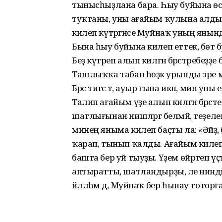
тынысһыҙлана бара. Һыу буйына өс й
туҡтаны, уны ағайым ҡулына алды. Бер
килеп күтәргәнсе Муйнаҡ уның янында 
Бына һыу буйына килеп еттек, бөтә б
Беҙ күтәреп алып килгән бәрәстәребе
Ташлыҡҡа табан һөҙәк урынды эре мал
Бәрәс тигәс тә, ауыр ғына икән, мин у
Талип ағайым үҙе алып килгән бәрәст
шатлығынан нишләргә белмәй, теҙелеп һ
минең яныма килеп баҫты ла: «Әйҙә, б
ҡарап, тынып ҡалды. Ағайым килеп 
башта бер уй тыуҙы. Үҙем өйрәтеп ү
аптыратты, шатландырҙы, әле ниндәй 
йәлләһәм дә, Муйнаҡ бер һынау тотор