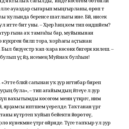
ә яҡтылыҡ сағылды, ә инде көсөгөм бөтөнләй
елле ауаздар сығарып мыңғырланы, өрөп тә
һы ҡулында беренсе шатлығы ине. Бәй, нисек
итте бит уны. – Хәҙер һиңә кем тип өндәшәйем?
а матур ғына аҡ тамғаһы бар, муйынынан
 күкрәген биләп тора, ҡорһағы аҫтынан
ыл биҙәүестәр ҡап-ҡара көсөккә бигерәк килешә. –
булып үҫ әйҙә, исемең Муйнаҡ булһын!
«Этте бәләкәй сағынан уҡ ҙур иғтибар биреп
дуҫың була», – тип ағайымдың әйтеүе лә ҙур
күп ваҡытымды көсөгөм менән үткәргәс, нимә
й, ярҙамсы иптәшемә әүерелде. Таҡтанан үргә
ҡтаны күтәртеп ҡуйып бейектән йөрөтөү,
 күнекмәне үтәргә өйрәнде. Тәүге тапҡыр ул ҙур