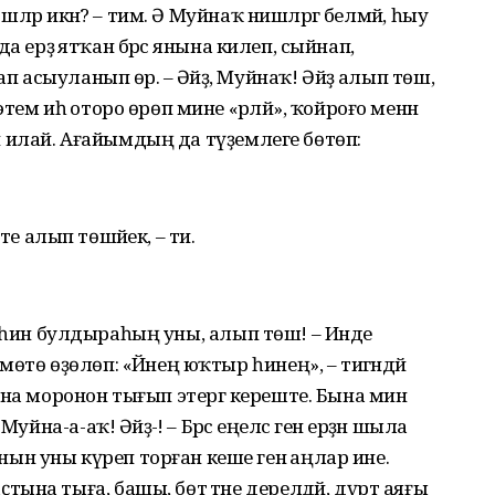
эшләр икән? – тим. Ә Муйнаҡ нишләргә белмәй, һыу
нда ерҙә ятҡан бәрәс янына килеп, сыйнап,
п асыуланып өрә. – Әйҙә, Муйнаҡ! Әйҙә алып төш,
ем иһә оторо өрөп мине «әрләй», ҡойроғо менән
рап илай. Ағайымдың да түҙемлеге бөтөп:
әсте алып төшәйек, – ти.
наҡ, һин булдыраһың уны, алып төш! – Инде
өтө өҙөлөп: «Йәнең юҡтыр һинең», – тигәндәй
ына моронон тығып этергә кереште. Бына мин
йна-а-аҡ! Әйҙә-ә! – Бәрәс еңелсә генә ерҙән шыла
н уны күреп торған кеше генә аңлар ине.
на тыға, башы, бөтә тәне дерелдәй, дүрт аяғы