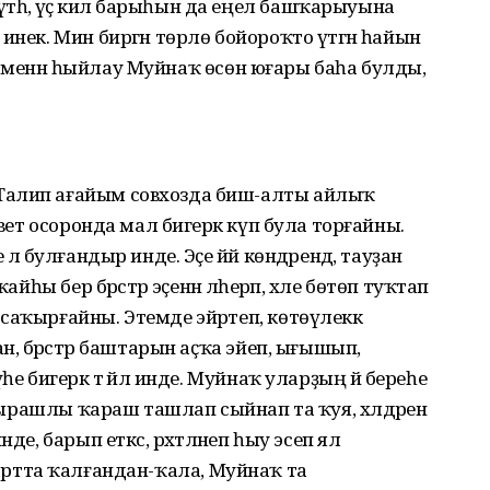
һә, үҫә килә барыһын да еңел башҡарыуына
инек. Мин биргән төрлө бойороҡто үтәгән һайын
стәр менән һыйлау Муйнаҡ өсөн юғары баһа булды,
Талип ағайым совхозда биш-алты айлыҡ
овет осоронда мал бигерәк күп була торғайны.
лә булғандыр инде. Эҫе йәй көндәрендә, тауҙан
йһы бер бәрәстәр эҫенән әлһерәп, хәле бөтөп туҡтап
саҡырғайны. Этемде эйәртеп, көтөүлеккә
н, бәрәстәр баштарын аҫҡа эйеп, ығышып,
е бигерәк тә йәл инде. Муйнаҡ уларҙың йә береһе
аптырашлы ҡараш ташлап сыйнап та ҡуя, хәлдәрен
де, барып еткәс, рәхәтләнеп һыу эсеп ял
тәр артта ҡалғандан-ҡала, Муйнаҡ та