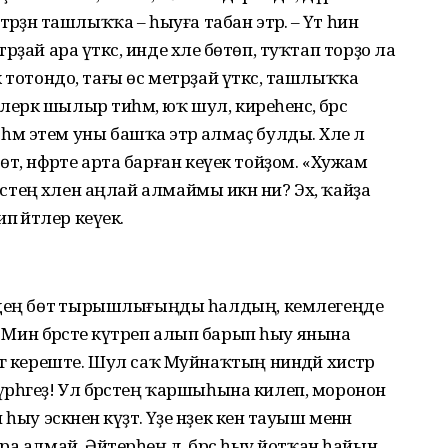
стәрҙән ташлыҡҡа – һыуға табан этәрә. – Үәт һин
етрҙай ара үткәс, инде хәле бөтөп, туҡтап торҙо ла
шкә тотондо, тағы өс метрҙай үткәс, ташлыҡҡа
ерәк шылыр тиһәм, юҡ шул, киреһенсә, бәрәс
этем уны башҡа этәрә алмаҫ булды. Хәле лә
өтә, нәфрәте арта барған кеүек тойҙом. «Хужам
бәрәстең хәлен аңлай алмаймы икән ни? Эх, ҡайҙа
 әйтәлер кеүек.
ңдең бөтә тырышлығыңды һалдың, кемлегеңде
. – Мин бәрәсте күтәреп алып барып һыу янына
гә кереште. Шул саҡ Муйнаҡтың ниндәй хистәр
күрһәгеҙ! Ул бәрәстең ҡаршыһына килеп, моронон
у эскәнен күҙәтә. Үҙе нәҙек кенә тауыш менән
а алмай. Әйтерһең дә, бәрәс һыу йотҡан һайын