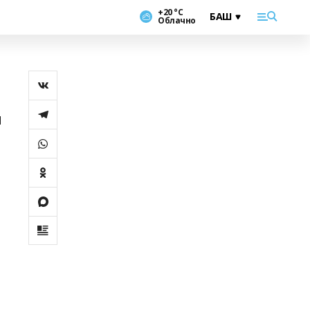
+20 °С
Облачно
н