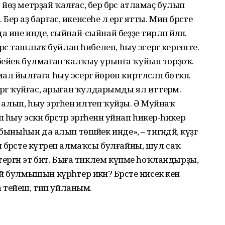
өҙ метрҙай ҡалғас, бер бәрәс атламаҫ булып
 аҙ барғас, икенсеһе лә ергә ятты. Мин бәрәсте
ине инде, сыйнай-сыйнай беҙҙе тирәләп әйләнә.
әрәс ташлыҡ буйлап һибелеп, һыу эсергә кереште.
ҙҙе бейек булмаған ҡалҡыу урынға ҡуйып торҙоҡ.
 йылғаға һыу эсергә йөрөп киртләсләп бөткән.
ны ергә ҡуйғас, арыған ҡулдарымды ял иттерәм.
е алып, һыу эргәһенә илтеп ҡуйҙы. Ә Муйнаҡ
ыу эскән бәрәстәр эргәһенән уйнап һикерә-һикерә
ыныһын да алып төшәйек инде», – тигәндәй, күҙгә
бәрәсте күтәреп алмаҡсы булғайны, шул саҡ
ҫтергән эт бит. Быға тиклем күпме һоҡландырҙы,
булмышын күрһәтер икән? Бәрәсте нисек кенә
ға тейеш, тип уйланым.