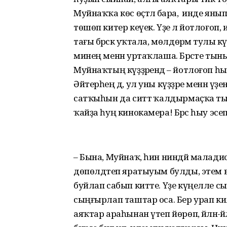
Муйнаҡҡа көс өҫтәлә бара, ә инде янып 
төшөп китер кеүек. Үҙе лә йотлоғоп,
тағы бәрәскә уҡтала, мөлдөрәмә тулы к
минең менән уртаҡлаша. Бәрәсте тыны
Муйнаҡтың күҙҙәрендә – йотлоғоп һы
Әйтерһең дә, ул уны күҙҙәре менән үҙ
сатҡыһын да ситтә ҡалдырмаҫҡа тыр
ҡайҙа һуң кинокамера! Бәрәс һыу эсеп
– Бына, Муйнаҡ, һин ниндәй маладис, 
дөпөлдәтеп яратыуым булды, этем ва
буйлап сабып китте. Үҙе күңелле сы
сыңғырлап таштар оса. Бер урап килгә
аяҡтар араһынан үтеп йөрөп, әйләнә-әйлә