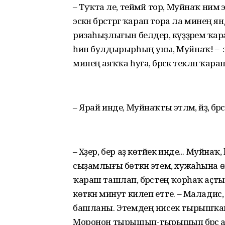
– Туҡта әле, теймәй тор, Муйнаҡ нимә 
эскән бәрәстәргә ҡарап тора ла минең я
ризаһыҙлығын белдерә, күҙҙәремә ҡара
һин булдырырһың уны, Муйнаҡ! – ә эт
минең аяҡҡа һуға, бәрәскә текләп ҡа
– Ярай инде, Муйнаҡты этләмә, әйҙә, бәр
– Хәҙер, бер аҙ көтәйек инде... Муй
сыҙамлығы бөткән этем, хужаһына өм
ҡараш ташлап, бәрәстең ҡорһаҡ аҫт
көткән минут килеп етте. – Маладис, Му
башланы. Этемдең нисек тырышҡаны
Моронон тырышып-тырышып бәрәс аҫты