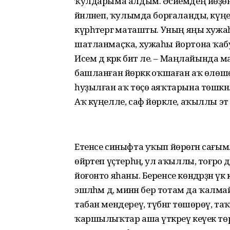
ҡулдарыма алдым. Әсәйемдең йөҙөнд
йәнләнеп, ҡулымда борғаланды, күң
күрһәтергә маташты. Уның яңы хужа
шатланмаҫҡа, хужаһы йортона ҡабул 
Исем дә кәрәк бит әле. – Маңлайынд
башланған йөрәккә оҡшаған аҡ өлөшө
һуҙылған аҡ төҫө аяҡтарына төшкән. Б
Аҡ күңелле, саф йөрәкле, аҡыллы эт 
Етенсе синыфта уҡып йөрөгән сағым. 
өйрәтеп үҫтерһәң, ул аҡыллы, тоғро 
йоғонто яһаны. Беренсе көндәрҙән үк 
эшләһәм дә, минән бер тотам да ҡалма
табан мендереү, түбәнгә төшөрөү, та
ҡаршылыҡтар аша үткәреү кеүек төрлө