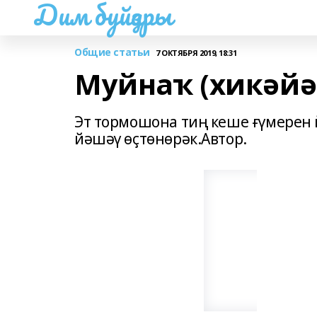
Дим буйҙары
Общие статьи
7 ОКТЯБРЯ 2019, 18:31
Муйнаҡ (хикәйә
Эт тормошона тиң кеше ғүмерен 
йәшәү өҫтөнөрәк.Автор.