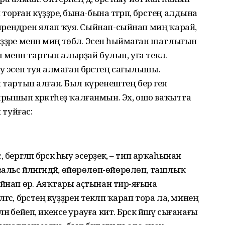
торған күҙҙәре, бына-бына тәгәрәп, бәрәстең алдына
 ирендәрен ялап ҡуя. Сыйнап-сыйнап миңә ҡарай,
үҙҙәре менән миңә төбәлә. Эсенә һыймаған шатлығын
 менән тартып алырҙай булып, уға текәлә.
у эсеп туя алмаған бәрәстең сағылышы.
енә тартып алған. Был күренештең бер генә
ышып хәрәкәтһеҙ ҡалғанмын. Эх, ошо ваҡытта
 туйғас:
бергәләп бәрәскә һыу эсерҙек, – тип арҡаһынан
льс әйләнгәндәй, өйөрөлөп-өйөрөлөп, ташлыҡ
йнап өрә. Аяҡтары аҫтынан тирә-яғына
с, бәрәстең күҙҙәренә текләп ҡарап тора ла, минең
нә бейеп, икенсе урауға китә. Бәрәскә йәшәү сығанағы