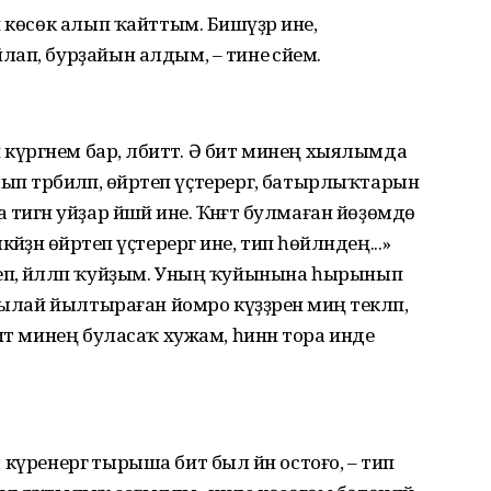
 көсөк алып ҡайттым. Бишәүҙәр ине,
п, бурҙайын алдым, – тине әсәйем.
күргәнем бар, әлбиттә. Ә бит минең хыялымда
п тәрбиәләп, өйрәтеп үҫтерергә, батырлыҡтарын
игән уйҙар йәшәй ине. Ҡәнәғәт булмаған йөҙөмдө
кәйҙән өйрәтеп үҫтерергә ине, тип һөйләндең...»
п, йәлләп ҡуйҙым. Уның ҡуйынына һырынып
ылай йылтыраған йомро күҙҙәрен миңә текләп,
ит минең буласаҡ хужам, һинән тора инде
ы күренергә тырыша бит был йән остоғо, – тип