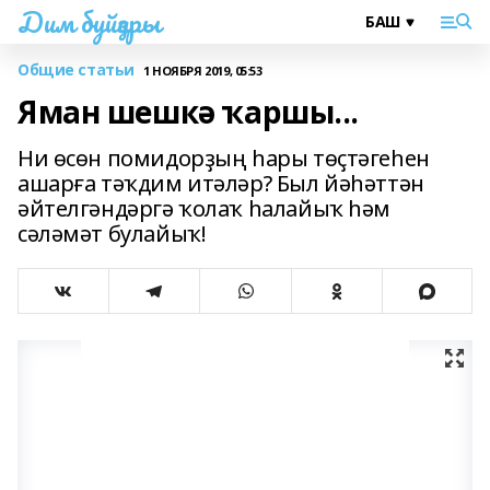
Дим буйҙары
Общие статьи
1 НОЯБРЯ 2019, 05:53
Яман шешкә ҡаршы...
Ни өсөн помидорҙың һары төҫтәгеһен
ашарға тәҡдим итәләр? Был йәһәттән
әйтелгәндәргә ҡолаҡ һалайыҡ һәм
сәләмәт булайыҡ!