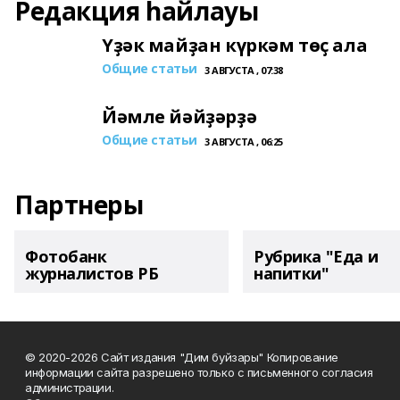
Редакция һайлауы
Үҙәк майҙан күркәм төҫ ала
Общие статьи
3 АВГУСТА , 07:38
Йәмле йәйҙәрҙә
Общие статьи
3 АВГУСТА , 06:25
Партнеры
Фотобанк
Рубрика "Еда и
журналистов РБ
напитки"
© 2020-2026 Сайт издания "Дим буйзары" Копирование
информации сайта разрешено только с письменного согласия
администрации.