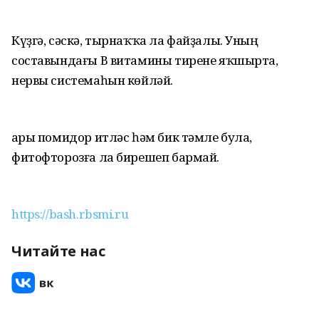
Күҙгә, сәскә, тырнаҡҡа ла файҙалы. Уның
составындағы В витамины тирене яҡшырта,
нервы системаһын көйләй.
Һары помидор итләс һәм бик тәмле була,
фитофторозға ла бирешеп бармай.
https://bash.rbsmi.ru
Читайте нас