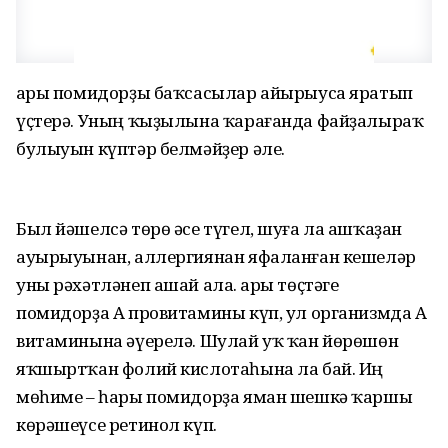
Һары помидорҙы баҡсасылар айырыуса яратып
үҫтерә. Уның ҡыҙылына ҡарағанда файҙалыраҡ
булыуын күптәр белмәйҙер әле.
Был йәшелсә төрө әсе түгел, шуға ла ашҡаҙан
ауырыуынан, аллергиянан яфаланған кешеләр
уны рәхәтләнеп ашай ала. Һары төҫтәге
помидорҙа А провитамины күп, ул организмда А
витаминына әүерелә. Шулай уҡ ҡан йөрөшөн
яҡшыртҡан фолий кислотаһына ла бай. Иң
мөһиме – һары помидорҙа яман шешкә ҡаршы
көрәшеүсе ретинол күп.