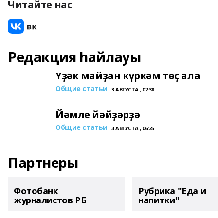
Читайте нас
Редакция һайлауы
Үҙәк майҙан күркәм төҫ ала
Общие статьи
3 АВГУСТА , 07:38
Йәмле йәйҙәрҙә
Общие статьи
3 АВГУСТА , 06:25
Партнеры
Фотобанк
Рубрика "Еда и
журналистов РБ
напитки"