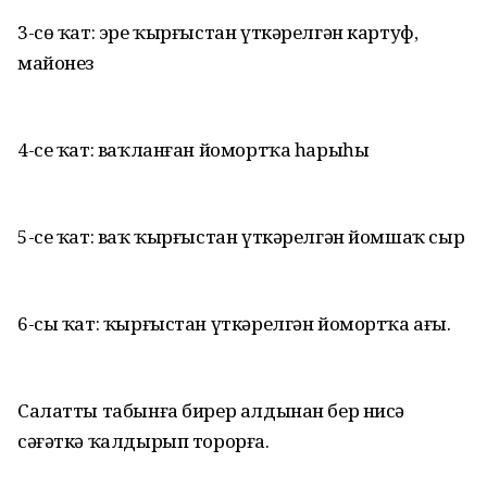
3-сө ҡат: эре ҡырғыстан үткәрелгән картуф,
майонез
4-се ҡат: ваҡланған йомортҡа һарыһы
5-се ҡат: ваҡ ҡырғыстан үткәрелгән йомшаҡ сыр
6-сы ҡат: ҡырғыстан үткәрелгән йомортҡа ағы.
Салатты табынға бирер алдынан бер нисә
сәғәткә ҡалдырып торорға.