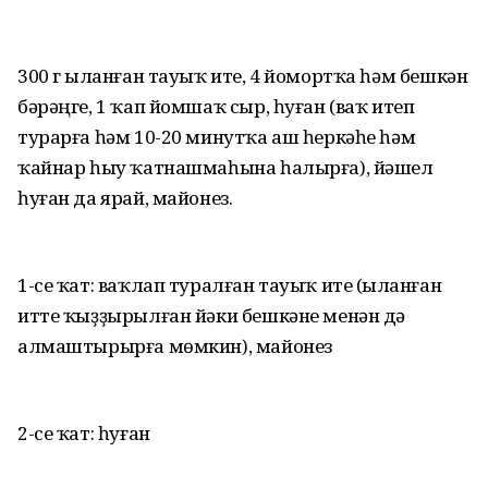
300 г ыҫланған тауыҡ ите, 4 йомортҡа һәм бешкән
бәрәңге, 1 ҡап йомшаҡ сыр, һуған (ваҡ итеп
турарға һәм 10-20 минутҡа аш һеркәһе һәм
ҡайнар һыу ҡатнашмаһына һалырға), йәшел
һуған да ярай, майонез.
1-се ҡат: ваҡлап туралған тауыҡ ите (ыҫланған
итте ҡыҙҙырылған йәки бешкәне менән дә
алмаштырырға мөмкин), майонез
2-се ҡат: һуған