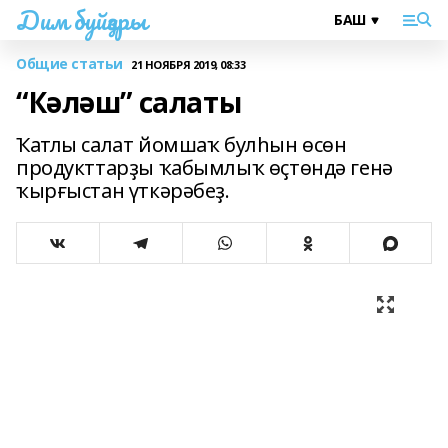
Дим буйҙары
Общие статьи
21 НОЯБРЯ 2019, 08:33
“Кәләш” салаты
Ҡатлы салат йомшаҡ булһын өсөн
продукттарҙы ҡабымлыҡ өҫтөндә генә
ҡырғыстан үткәрәбеҙ.