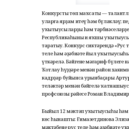
Конкурстың төп маҡсаты — талантл
уларға ярҙам итеү hәм бүләкләү; п
уҡытыусыларҙың hәм тәрбиәселәрҙе
Республикаһының иң яҡшы уҡытыусы
таратыу. Конкурс сиктәрендә «Рус 
теле hәм әҙәбиәте йыл уҡытыусыһ
үткәрелә. Бәйгене мәғариф бүлеге 
Ҡотлау һүҙҙәре менән район хаким
кадрҙар буйынса урынбаҫары Артур
теләктәр менән бәйгелә ҡатнашыус
профсоюзы рәйесе Роман Владимир
Быйыл 12 мәктәп уҡытыусыһы hәм е
көс һынашты: Ғимазетдинова Элиза
мәктәбенең рус теле hәм әҙәбиәте 