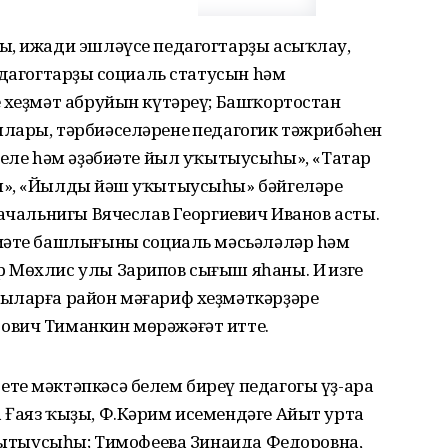
ы, ижади эшләүсе педагогтарҙы асыҡлау,
едагогтарҙың социаль статусын hәм
ң хеҙмәт абруйын күтәреү; Башҡортостан
лары, тәрбиәселәренең педагогик тәжрибәһен
теле hәм әҙәбиәте йыл уҡытыусыһы», «Татар
ы», «Йылдың йәш уҡытыусыһы» бәйгеләре
начальнигы Вячеслав Георгиевич Иванов асты.
иәте башлығының социаль мәсьәләләр hәм
 Мөхлис улы Зарипов сығыш яһаны. Иң изге
ыларға район мәғариф хеҙмәткәрҙәре
ович Тиманкин мөрәжәғәт итте.
те мәктәпкәсә белем биреү педагогы үҙ-ара
 Ғаяз ҡыҙы, Ф.Кәрим исемендәге Айыт урта
уҡытыусыһы; Тимофеева Зинаида Федоровна,