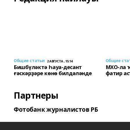
Общие статьи
Общие ста
2 АВГУСТА , 15:14
Бишбүләктә Һауа-десант
МХО-ла 
ғәскәрҙәре көнө билдәләнде
фатир а
Партнеры
Фотобанк журналистов РБ