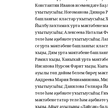
Константин Иванов исемендәге Баҙл
уҡытыусыһы; Ноғоманова Динара Ри
башланғыс кластар уҡытыусыһы; Х
Йылбулаҡтамаҡ урта мәктәбенең м
уҡытыусыһы; Алексеева Наталья Фед
теле hәм әҙәбиәте уҡытыусыһы; Л
се урта мәктәбенең башланғыс кла
ҡыҙы, Дим урта мәктәбенең башла
Рәмил ҡыҙы, Ҡаныҡай урта мәктәбе
Инсапова Нурсөя Фәрит ҡыҙы, Ҡыңғ
ауылы төп дөйөм белем биреү мәкт
Андреева Мария Вениаминовна, Мих
уҡытыусыһы; Данилова Гөлнара Йәғ
теле hәм әҙәбиәте уҡытыусыһы; Ғи
мәктәбенең татар теле hәм әҙәбиә
ҡыҙы, Айыт ауылының «Ләйсән» бал