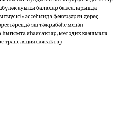
ишбүләк ауылы балалар баҡсаларында
ҡытыусы!» эссеһында фекерҙәрен дөрөҫ
әрестәрендә эш тәжрибәһе менән
 һығымта яһаясаҡтар, методик кәңәшмәлә
рс трансляциялаясаҡтар.