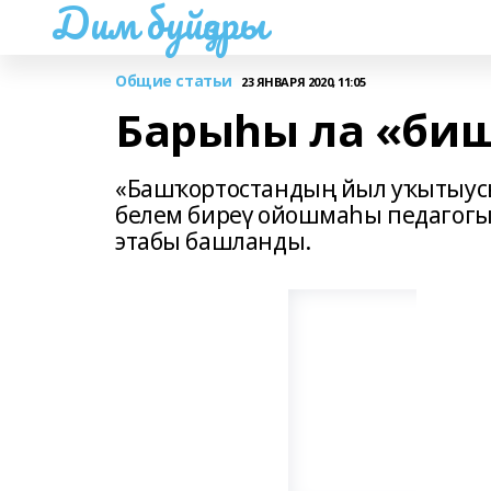
Дим буйҙары
Общие статьи
23 ЯНВАРЯ 2020, 11:05
Барыһы ла «биш
«Башҡортостандың йыл уҡытыус
белем биреү ойошмаһы педагогы
этабы башланды.