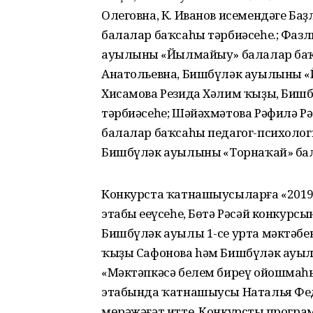
Олеговна, К. Иванов исемендәге Б
балалар баҡсаһы тәрбиәсеһе.; Фаз
ауылының «Йылмайыу» балалар баҡ
Анатольевна, Бишбүләк ауылының 
Хисамова Резида Хәлим ҡыҙы, Биш
тәрбиәсеһе; Шәйәхмәтова Рәфилә Р
балалар баҡсаһы педагог-психолог
Бишбүләк ауылының «Торнаҡай» бал
Конкурста ҡатнашыусыларға «201
этабы еңеүсеһе, Бөтә Рәсәй конкур
Бишбүләк ауылы 1-се урта мәктәбе
ҡыҙы Сафонова hәм Бишбүләк ауылы
«Мәктәпкәсә белем биреү ойошмаһы
этабында ҡатнашыусы Наталья Фед
мөрәжәғәт итте. Конкурстың програ