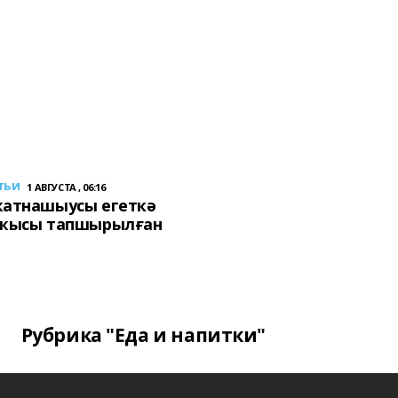
тьи
1 АВГУСТА , 06:16
ҡатнашыусы егеткә
сҡысы тапшырылған
Рубрика "Еда и напитки"