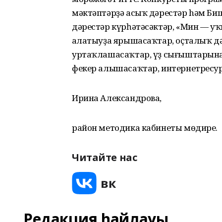
мәктәптәрҙә асыҡ дәрестәр hәм Б
дәрестәр күрһәтәсәктәр, «Мин — у
аңлатыуҙа ярышасаҡтар, оҫталыҡ д
уртаҡлашасаҡтар, үҙ сығыштарына
фекер алышасаҡтар, интернетресу
Ирина Александрова,
район методика кабинеты мөдире.
Читайте нас
Редакция һайлауы