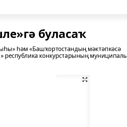
ле»гә буласаҡ
ыһы» hәм «Башҡортостандың мәктәпкәсә
» республика конкурстарының муниципаль