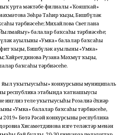
аҙлыҡ урта мәктәбе филиалы «Ҡояшҡай»
лиәхмәтова Зөhрә Таhир ҡыҙы, Бишбүләк
саһы тәрбиәсеһе; Михайлова Светлана
«Йылмайыу» балалар баҡсаһы тәрбиәсеһе;
бүләк ауылының «Умка» балалар баҡсаһы
әфит ҡыҙы, Бишбүләк ауылының «Умка»
ы; Хәйретдинова Рузана Мәхмүт ҡыҙы,
алар баҡсаһы тәрбиәсеһе.
9 йыл уҡытыусыһы» конкурсының муниципаль
сының республика этабында ҡатнашыусы
нең инглиз теле уҡытыусыһы Розалиә Әхиәр
ның «Умка» балалар баҡсаһы тәрбиәсеһе,
 2019» Бөтә Рәсәй конкурсының республика
оровна Хисаметдинова изге теләктәр менән
ммаһы бай булды. 20-30 ғинуарҙа педагогтар