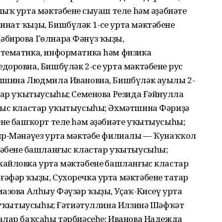
ыҡ урта мәктәбенең сыуаш теле hәм әҙәбиәте
нат ҡыҙы, Бишбүләк 1-се урта мәктәбенең
әбирова Гөлнара Фәнүз ҡыҙы,
атематика, информатика hәм физика
оровна, Бишбүләк 2-се урта мәктәбенең рус
апшина Людмила Ивановна, Бишбүләк ауылы 2-
стар уҡытыусыһы; Семенова Резида Ғәйнулла
нғыс кластар уҡытыусыһы; Әхмәтшина Фәриҙә
нең башҡорт теле hәм әҙәбиәте уҡытыусыһы;
ыр-Мәнәүез урта мәктәбе филиалы — Ҡунаҡҡол
әбенең башланғыс кластар уҡытыусыһы;
айловка урта мәктәбенең башланғыс кластар
әфәр ҡыҙы, Сухоречка урта мәктәбенең татар
мазова Алһыу Фәүзәр ҡыҙы, Уҫаҡ-Кисеү урта
те уҡытыусыһы; Ғәтиәтуллина Илзинә Шәфҡәт
алар баҡсаһы тәрбиәсеһе; Иванова Надежда