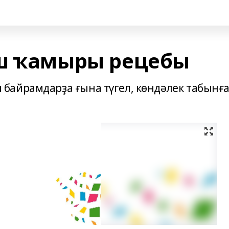
еш ҡамыры рецебы
байрамдарҙа ғына түгел, көндәлек табынғ