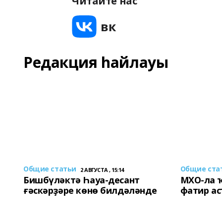
Читайте нас
Редакция һайлауы
Общие статьи
Общие ста
2 АВГУСТА , 15:14
Бишбүләктә Һауа-десант
МХО-ла 
ғәскәрҙәре көнө билдәләнде
фатир а