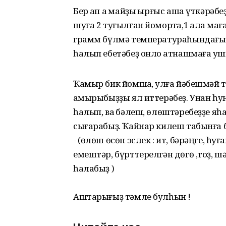
Бер ҡап аҡ майҙы ҡырғыс аша үткәрәбе
шуға 2 туғылған йомортҡа,1 ҡалаҡ ма
грамм бүлмә температураһындағы һыу
һалып ебетәбеҙ онло ҡатнашмаға ҡу
Ҡамыр бик йомшаҡ, ҡулға йәбешмәй то
ҡамырыбыҙҙы ял иттерәбеҙ. Унан һуң 
һалып, ваҡ бәлеш, өлөштәребеҙҙе яһап
сығарабыҙ. Ҡайнар килеш табынға б
- (өлөш өсөн эслек : ит, бәрәңге, һуға
емештәр, бүрттерелгән дөгө ,тоҙ, шәк
һалабыҙ )
Аштарығыҙ тәмле булһын !