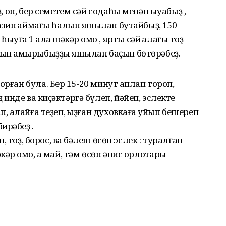
ҙ, он, бер семетем сәй содаһы менән ыуабыҙ ,
газин ҡаймағы һалып яҡшылап бутайбыҙ, 150
ға 1 ҡалаҡ шәкәр ҡомо , ярты сәй ҡалағы тоҙ
шып ҡамырыбыҙҙы яҡшылап баҫып бөтөрәбеҙ.
рған була. Бер 15-20 минут ҡаплап тороп,
инде ваҡ киҫәктәргә бүлеп, йәйеп, эслекте
, ҡалайға теҙеп, ҡыҙған духовкаға ҡуйып бешереп
ирәбеҙ .
н, тоҙ, борос, ваҡ бәлеш өсөн эслек : туралған
әр ҡомо, аҡ май, тәм өсөн әнис орлоҡтары