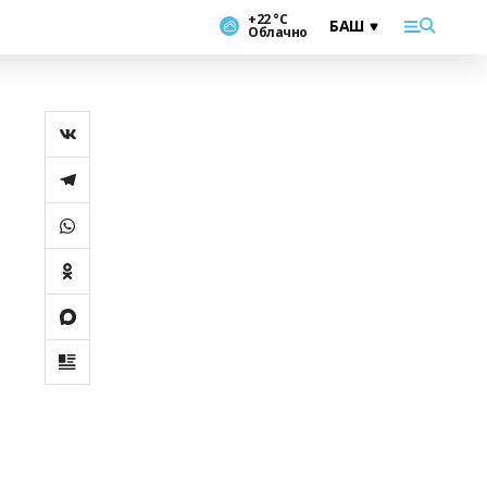
+22 °С
Облачно
а