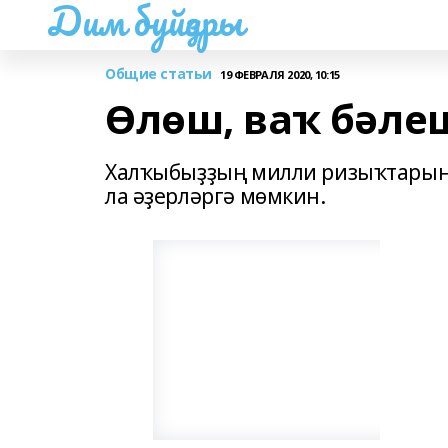
Дим буйҙары
Общие статьи
19 ФЕВРАЛЯ 2020, 10:15
Өлөш, ваҡ бәл
Халҡыбыҙҙың милли ризыҡтарын 
ла әҙерләргә мөмкин.