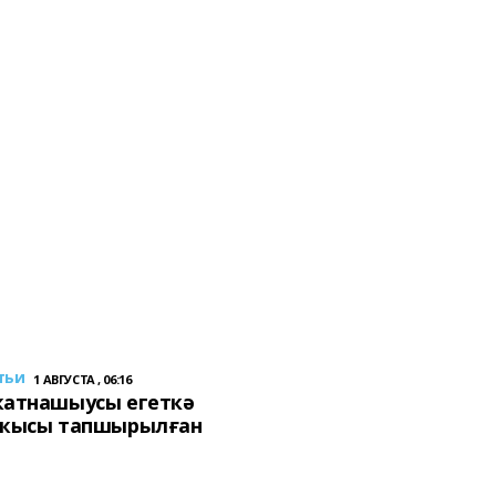
тьи
1 АВГУСТА , 06:16
ҡатнашыусы егеткә
сҡысы тапшырылған