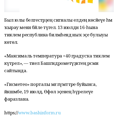
Был юлы белгестәрҙең сигналы елдең көсәйеүе һәм
ҡырау менән бәйле түгел. 13 июлдән 16-һына
тиклем республика биләмәһендә ныҡ эҫе булыуы
көтөлә.
«Максималь температура +40 градусҡа тиклем
күтәрелә», — тиелә Башгидрометүҙәктең рәсми
сайтында.
«Гисметео» порталы мәғлүмәттәре буйынса,
йәкшәмбе, 19 июлдә, Өфөлә эҫенең һүрелеүе
фаразлана.
https://
www.bashinform.ru