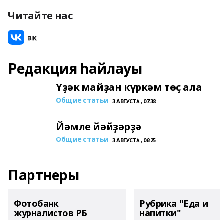
Читайте нас
Редакция һайлауы
Үҙәк майҙан күркәм төҫ ала
Общие статьи
3 АВГУСТА , 07:38
Йәмле йәйҙәрҙә
Общие статьи
3 АВГУСТА , 06:25
Партнеры
Фотобанк
Рубрика "Еда и
журналистов РБ
напитки"