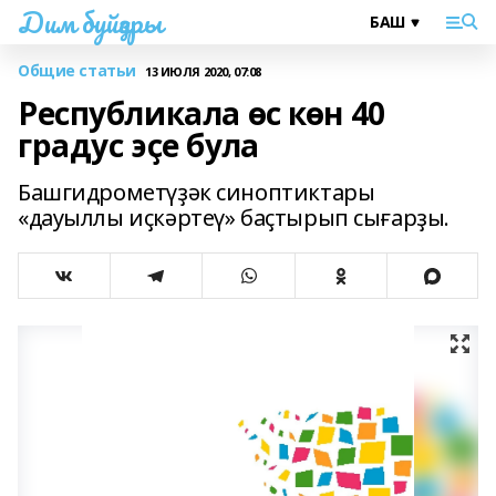
Дим буйҙары
Общие статьи
13 ИЮЛЯ 2020, 07:08
Республикала өс көн 40
градус эҫе була
Башгидрометүҙәк синоптиктары
«дауыллы иҫкәртеү» баҫтырып сығарҙы.