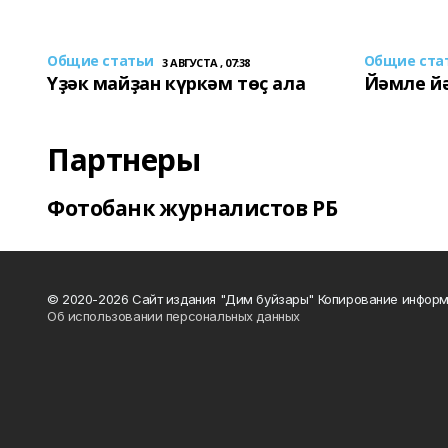
Общие статьи
Общие ста
3 АВГУСТА , 07:38
Үҙәк майҙан күркәм төҫ ала
Йәмле й
Партнеры
Фотобанк журналистов РБ
© 2020-2026 Сайт издания "Дим буйзары" Копирование информ
Об использовании персональных данных