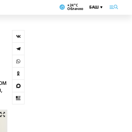
+24 °С
Облачно
ком
,