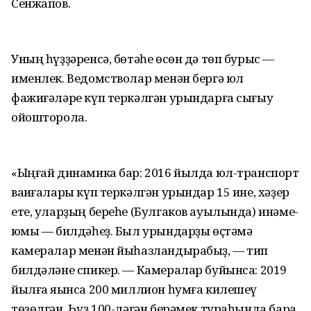
Сенжапов.
Уның һүҙҙәренсә, бөтәһе өсөн дә төп бурыс —
именлек. Ведомстволар менән бергә юл
фажиғәләре күп теркәлгән урындарға сығыу
ойошторола.
«Ыңғай динамика бар: 2016 йылда юл-транспорт
ваҡиғалары күп теркәлгән урындар 15 ине, хәҙер
ете, уларҙың береһе (Булгаков ауылында) инәме-
юҡмы — билдәһеҙ. Был урындарҙы өҫтәмә
камералар менән йыһазландырабыҙ, — тип
билдәләне спикер. — Камералар буйынса: 2019
йылға яҡынса 200 миллион һумға килешеү
төҙөлгән. Һүҙ 100-ләгән берәмек тураһында бара.