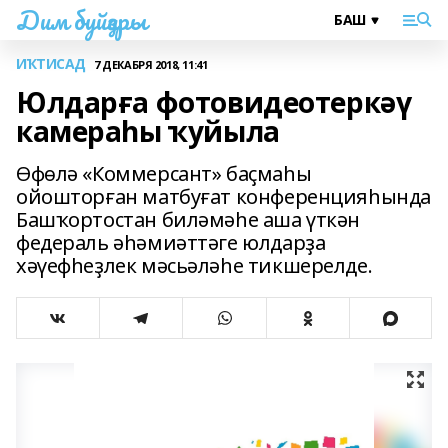
Дим буйҙары
ИҠТИСАД
7 ДЕКАБРЯ 2018, 11:41
Юлдарға фотовидеотеркәү
камераһы ҡуйыла
Өфөлә «Коммерсант» баҫмаһы
ойошторған матбуғат конференцияһында
Башҡортостан биләмәһе аша үткән
федераль әһәмиәттәге юлдарҙа
хәүефһеҙлек мәсьәләһе тикшерелде.