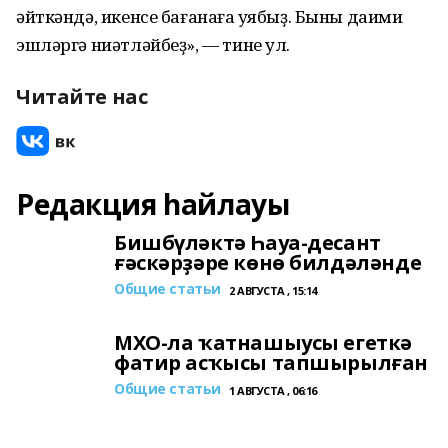
әйткәндә, икенсе бағанаға ҡуябыҙ. Быны даими
эшләргә ниәтләйбеҙ», — тине ул.
Читайте нас
Редакция һайлауы
Бишбүләктә Һауа-десант
ғәскәрҙәре көнө билдәләнде
Общие статьи
2 АВГУСТА , 15:14
МХО-ла ҡатнашыусы егеткә
фатир асҡысы тапшырылған
Общие статьи
1 АВГУСТА , 06:16