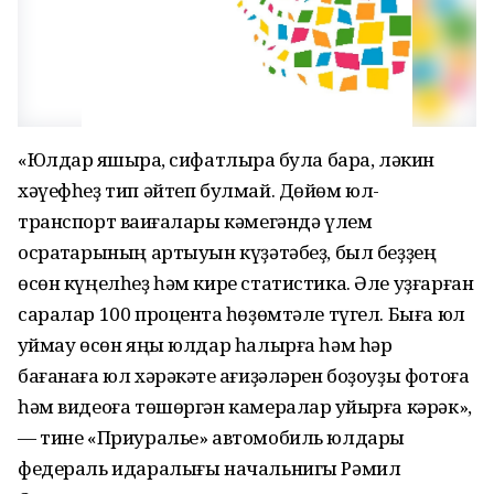
«Юлдар яҡшыраҡ, сифатлыраҡ була бара, ләкин
хәүефһеҙ тип әйтеп булмай. Дөйөм юл-
транспорт ваҡиғалары кәмегәндә үлем
осраҡтарының артыуын күҙәтәбеҙ, был беҙҙең
өсөн күңелһеҙ һәм кире статистика. Әле уҙғарған
саралар 100 процентҡа һөҙөмтәле түгел. Быға юл
ҡуймау өсөн яңы юлдар һалырға һәм һәр
бағанаға юл хәрәкәте ҡағиҙәләрен боҙоуҙы фотоға
һәм видеоға төшөргән камералар ҡуйырға кәрәк»,
— тине «Приуралье» автомобиль юлдары
федераль идаралығы начальнигы Рәмил