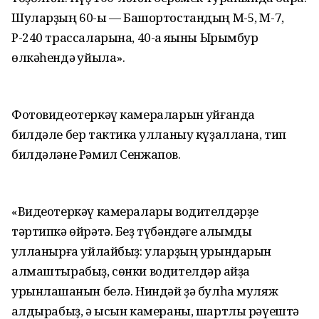
Шуларҙың 60-ы — Башҡортостандың М-5, М-7,
Р-240 трассаларына, 40-ҡа яҡыны Ырымбур
өлкәһендә ҡуйыла».
Фотовидеотеркәү камераларын ҡуйғанда
билдәле бер тактика ҡулланыу күҙаллана, тип
билдәләне Рәмил Сенжапов.
«Видеотеркәү камералары водителдәрҙе
тәртипкә өйрәтә. Беҙ түбәндәге алымды
ҡулланырға уйлайбыҙ: уларҙың урындарын
алмаштырабыҙ, сөнки водителдәр ҡайҙа
урынлашҡанын белә. Ниндәй ҙә булһа муляж
ҡалдырабыҙ, ә ысын камераны, шартлы рәүештә