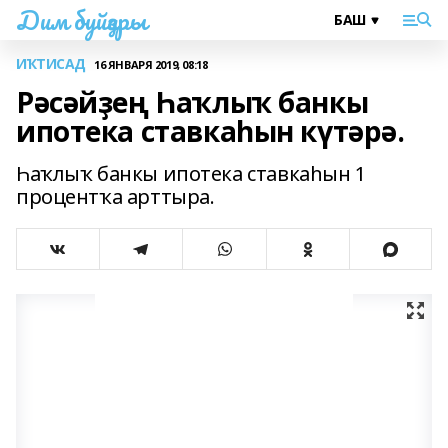
Дим буйҙары
ИҠТИСАД
16 ЯНВАРЯ 2019, 08:18
Рәсәйҙең Һаҡлыҡ банкы
ипотека ставкаһын күтәрә.
Һаҡлыҡ банкы ипотека ставкаһын 1
процентҡа арттыра.