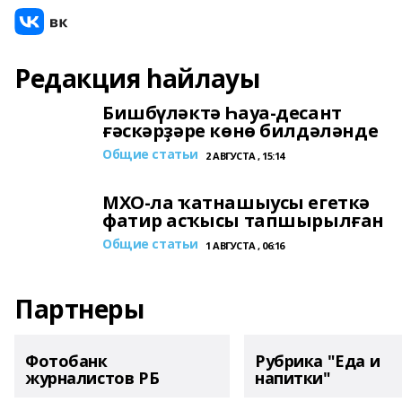
Редакция һайлауы
Бишбүләктә Һауа-десант
ғәскәрҙәре көнө билдәләнде
Общие статьи
2 АВГУСТА , 15:14
МХО-ла ҡатнашыусы егеткә
фатир асҡысы тапшырылған
Общие статьи
1 АВГУСТА , 06:16
Партнеры
Фотобанк
Рубрика "Еда и
журналистов РБ
напитки"