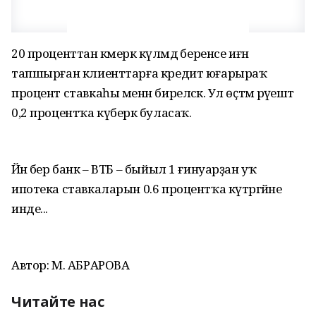
20 проценттан кәмерәк күләмдә беренсе иғәнә
тапшырған клиенттарға кредит юғарыраҡ
процент ставкаһы менән биреләсәк. Ул өҫтәмә рәүештә
0,2 процентҡа күберәк буласаҡ.
Йәнә бер банк – ВТБ – быйыл 1 ғинуарҙан уҡ
ипотека ставкаларын 0.6 процентҡа күтәргәйне
инде...
Автор: М. АБРАРОВА
Читайте нас