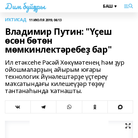
Дим буйҙары
ИҠТИСАД
11 ИЮЛЯ 2019, 06:13
Владимир Путин: "Үҫеш
өсөн бөтөн
мөмкинлектәребеҙ бар"
Ил етәксеһе Рәсәй Хөкүмәтенең һәм ҙур
ойошмаларҙың айырым юғары
технологик йүнәлештәрҙе үҫтереү
маҡсатындағы килешеүҙәр төҙөү
тантанаһында ҡатнашты.