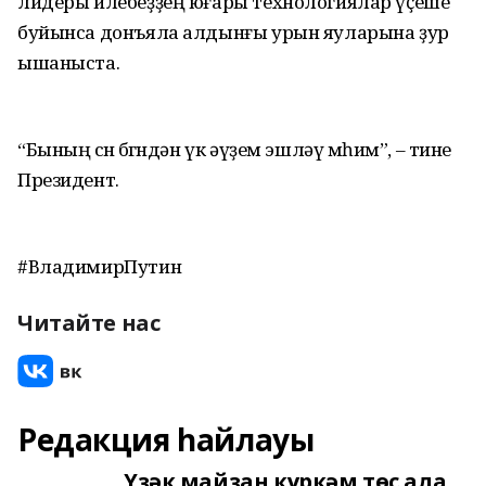
лидеры илебеҙҙең юғары технологиялар үҫеше
буйынса донъяла алдынғы урын яуларына ҙур
ышаныста.
“Бының өсөн бөгөндән үк әүҙем эшләү мөһим”, – тине
Президент.
#ВладимирПутин
Читайте нас
Редакция һайлауы
Үҙәк майҙан күркәм төҫ ала