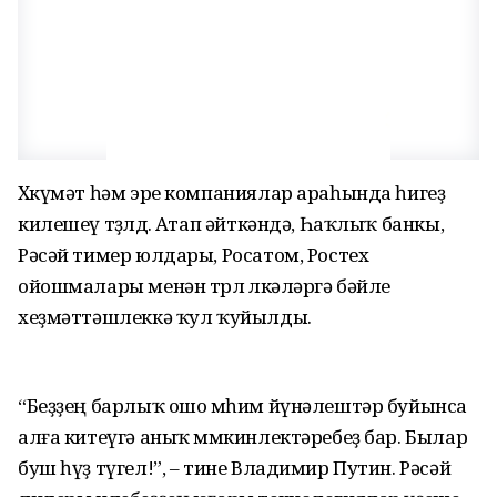
Хөкүмәт һәм эре компаниялар араһында һигеҙ
килешеү төҙөлдө. Атап әйткәндә, Һаҡлыҡ банкы,
Рәсәй тимер юлдары, Росатом, Ростех
ойошмалары менән төрлө өлкәләргә бәйле
хеҙмәттәшлеккә ҡул ҡуйылды.
“Беҙҙең барлыҡ ошо мөһим йүнәлештәр буйынса
алға китеүгә аныҡ мөмкинлектәребеҙ бар. Былар
буш һүҙ түгел!”, – тине Владимир Путин. Рәсәй