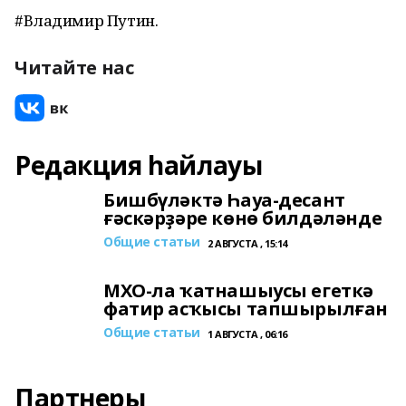
#Владимир Путин.
Читайте нас
Редакция һайлауы
Бишбүләктә Һауа-десант
ғәскәрҙәре көнө билдәләнде
Общие статьи
2 АВГУСТА , 15:14
МХО-ла ҡатнашыусы егеткә
фатир асҡысы тапшырылған
Общие статьи
1 АВГУСТА , 06:16
Партнеры