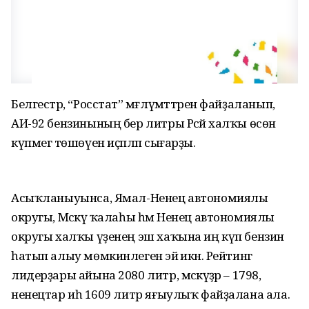
Белгестәр, “Росстат” мәғлүмәттәрен файҙаланып,
АИ-92 бензинының бер литры Рәсәй халҡы өсөн
күпмегә төшөүен иҫәпләп сығарҙы.
Асыҡланыуынса, Ямал-Ненец автономиялы
округы, Мәскәү ҡалаһы һәм Ненец автономиялы
округы халҡы үҙенең эш хаҡына иң күп бензин
һатып алыу мөмкинлегенә эйә икән. Рейтинг
лидерҙары айына 2080 литр, мәскәүҙәр – 1798,
ненецтар иһә 1609 литр яғыулыҡ файҙалана ала.