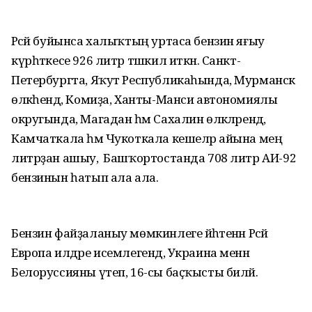
Рәсәй буйынса халыҡтың уртаса бензин яғыу
күрһәткесе 926 литр тәшкил иткән. Санкт-
Петербургта, Яҡут Республикаһында, Мурманск
өлкәһендә, Комиҙа, Ханты-Манси автономиялы
округында, Магадан һәм Сахалин өлкәләрендә,
Камчаткала һәм Чукоткала кешеләр айына мең
литрҙан ашыу, ә Башҡортостанда 708 литр АИ-92
бензинын һатып ала ала.
Бензин файҙаланыу мөмкинлеге йәһәтенән Рәсәй
Европа илдәре исемлегендә, Украина менән
Белоруссияны үтеп, 16-сы баҫҡысты биләй.