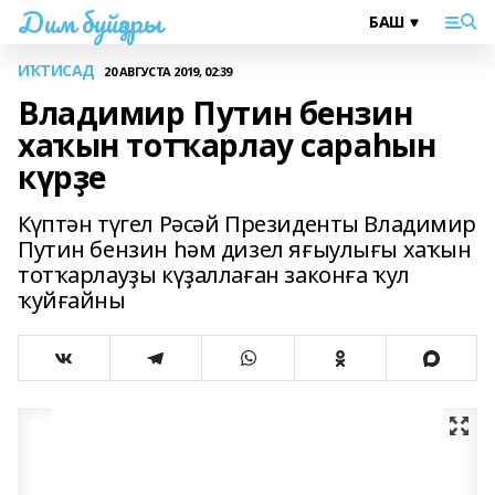
Дим буйҙары
ИҠТИСАД
20 АВГУСТА 2019, 02:39
Владимир Путин бензин
хаҡын тотҡарлау сараһын
күрҙе
Күптән түгел Рәсәй Президенты Владимир
Путин бензин һәм дизел яғыулығы хаҡын
тотҡарлауҙы күҙаллаған законға ҡул
ҡуйғайны