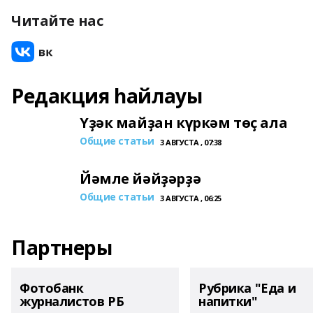
Читайте нас
Редакция һайлауы
Үҙәк майҙан күркәм төҫ ала
Общие статьи
3 АВГУСТА , 07:38
Йәмле йәйҙәрҙә
Общие статьи
3 АВГУСТА , 06:25
Партнеры
Фотобанк
Рубрика "Еда и
журналистов РБ
напитки"