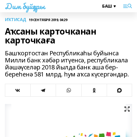
Дим буйҙары
ИҠТИСАД
19 СЕНТЯБРЯ 2019, 04:29
Аҡсаны карточканан
карточкаға
Башҡортостан Республикаһы буйынса
Милли банк хәбәр итүенсә, республикала
йәшәүселәр 2018 йылда банк аша бер-
береһенә 581 млрд. һум аҡса күсергәндәр.