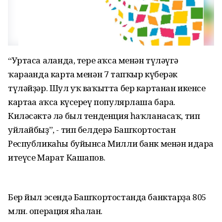
“Уртаса алғанда, тере аҡса менән түләүгә
ҡарағанда карта менән 7 тапҡыр күберәк
түләйҙәр. Шул уҡ ваҡытта бер картанан икенсе
картаға аҡса күсереү популярлаша бара.
Киләсәктә лә был тенденция һаҡланасаҡ, тип
уйлайбыҙ”, - тип белдерә Башҡортостан
Республикаһы буйынса Милли банк менән идара
итеүсе Марат Кашапов.
Бер йыл эсендә Башҡортостанда банктарҙа 805
млн. операция яһалған.