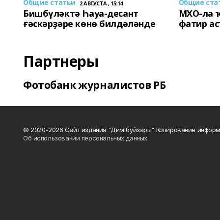
Общие статьи
Общие ста
2 АВГУСТА , 15:14
Бишбүләктә Һауа-десант
МХО-ла 
ғәскәрҙәре көнө билдәләнде
фатир а
Партнеры
Фотобанк журналистов РБ
© 2020-2026 Сайт издания "Дим буйзары" Копирование информ
Об использовании персональных данных