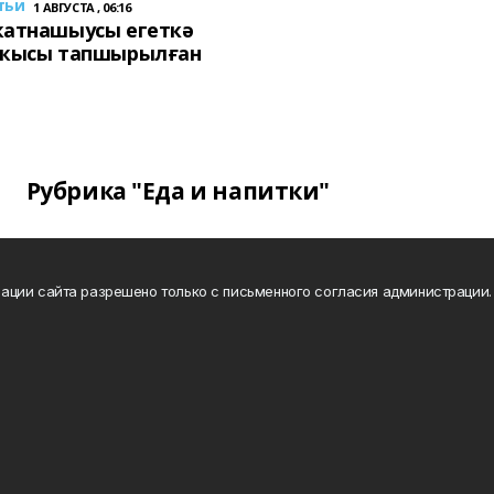
тьи
1 АВГУСТА , 06:16
ҡатнашыусы егеткә
сҡысы тапшырылған
Рубрика "Еда и напитки"
ации сайта разрешено только с письменного согласия администрации.