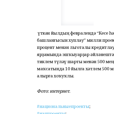
Ә үткән йылдың февралендә “Кесе
башланғысын хуплау” милли проек
процент менән льготалы кредитла
ярҙамында эшҡыуарҙар әйләнештә
тиклем түләү шарты менән 500 мең
маҡсатында 10 йылға хәтлем 500 м
алырға хоҡуҡлы.
Фото: интернет.
#национальныепроекты
;
#нацпроекты
;