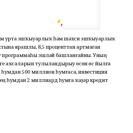
 һәм урта эшҡыуарлыҡ һәм шәхси эшҡыуарлыҡ
тына ярашлы, 8,5 проценттан артмаған
у программаһы эшләй башланғайны. Уның
ге аҡсаларын тулыландырыу өсөн өс йылға
 һумдан 500 миллион һумғаса, инвестиция
ең һумдан 2 миллиард һумға ҡәҙәр кредит