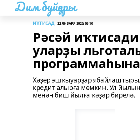
Дим буйҙары
ИҠТИСАД
22 ЯНВАРЯ 2020, 05:10
Рәсәй иҡтисади
уларҙы льготал
программаһына 
Хәҙер эшҡыуарҙар ябайлаштырыл
кредит алырға мөмкин. Ул йылын
менән биш йылға ҡәҙәр бирелә.