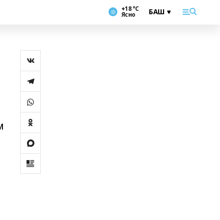
+18 °С
Ясно
м