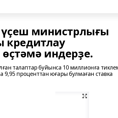
 үҫеш министрлығы
ы кредитлау
өҫтәмә индерҙе.
ған талаптар буйынса 10 миллионға тикле
а 9,95 проценттан юғары булмаған ставка