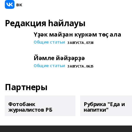
Редакция һайлауы
Үҙәк майҙан күркәм төҫ ала
Общие статьи
3 АВГУСТА , 07:38
Йәмле йәйҙәрҙә
Общие статьи
3 АВГУСТА , 06:25
Партнеры
Фотобанк
Рубрика "Еда и
журналистов РБ
напитки"