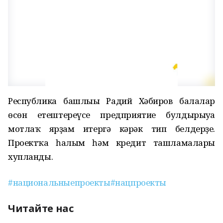
Республика башлығы Радий Хәбиров балалар
өсөн етештереүсе предприятие булдырыуға
мотлаҡ ярҙам итергә кәрәк тип белдерҙе.
Проектҡа һалым һәм кредит ташламалары
хупланды.
#национальныепроекты
#нацпроекты
Читайте нас