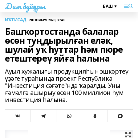
Дим буйҙары
ИҠТИСАД
20 НОЯБРЯ 2020, 06:48
Башҡортостанда балалар
өсөн туңдырылған еләк,
шулай уҡ һуттар һәм пюре
етештереү яйға һалына
Ауыл хужалығы продукцияһын эшкәртеү
үҙәге тураһында проект Республика
"Инвестиция сәғәте"ндә ҡаралды. Уны
ғәмәлгә ашырыу өсөн 100 миллион һум
инвестиция һалына.