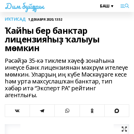
Дим буйҙары
ИҠТИСАД
1 ДЕКАБРЯ 2020, 13:52
Ҡайһы бер банктар
лицензияһыҙ ҡалыуы
мөмкин
Рәсәйҙә 35-кә тиклем хәүеф зонаһына
инеүсе банк лицензиянан мәхрүм ителеүе
мөмкин. Уларҙың иң күбе Мәскәүҙәге кесе
һәм урта махсуслашҡан банктар, тип
хәбәр итә “Эксперт РА” рейтинг
агентлығы.