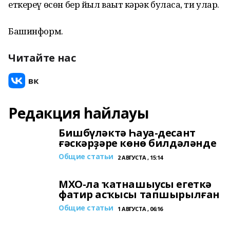
еткереү өсөн бер йыл ваҡыт кәрәк буласаҡ, ти улар.
Башинформ.
Читайте нас
Редакция һайлауы
Бишбүләктә Һауа-десант
ғәскәрҙәре көнө билдәләнде
Общие статьи
2 АВГУСТА , 15:14
МХО-ла ҡатнашыусы егеткә
фатир асҡысы тапшырылған
Общие статьи
1 АВГУСТА , 06:16