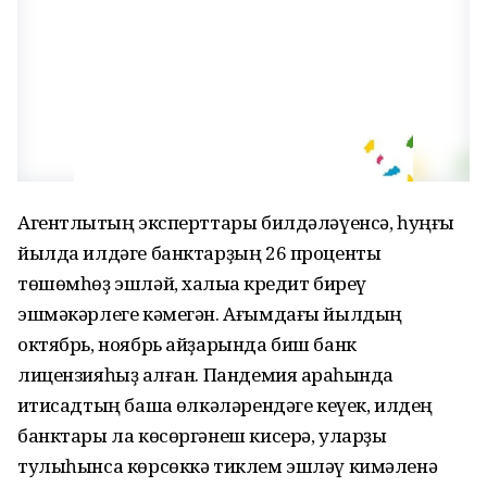
Агентлыҡтың эксперттары билдәләүенсә, һуңғы
йылда илдәге банктарҙың 26 проценты
төшөмһөҙ эшләй, халыҡҡа кредит биреү
эшмәкәрлеге кәмегән. Ағымдағы йылдың
октябрь, ноябрь айҙарында биш банк
лицензияһыҙ ҡалған. Пандемия арҡаһында
иҡтисадтың башҡа өлкәләрендәге кеүек, илдең
банктары ла көсөргәнеш кисерә, уларҙы
тулыһынса көрсөккә тиклем эшләү кимәленә