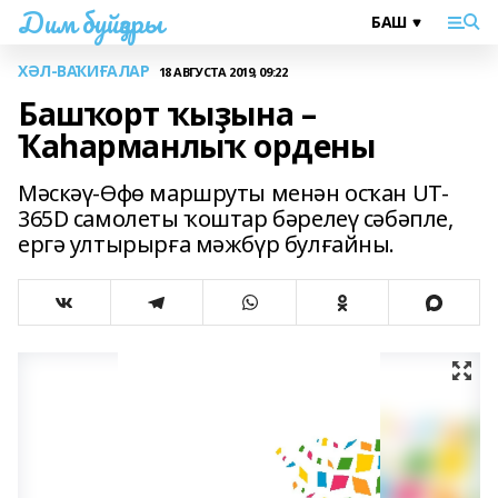
Дим буйҙары
ХӘЛ-ВАҠИҒАЛАР
18 АВГУСТА 2019, 09:22
Башҡорт ҡыҙына –
Ҡаһарманлыҡ ордены
Мәскәү-Өфө маршруты менән осҡан UT-
365D самолеты ҡоштар бәрелеү сәбәпле,
ергә ултырырға мәжбүр булғайны.