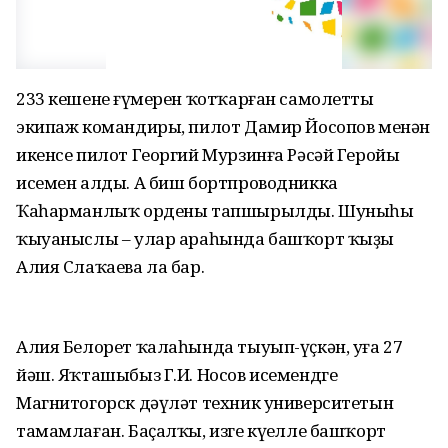
233 кешенең ғүмерен ҡотҡарған самолеттың
экипаж командиры, пилот Дамир Йосопов менән
икенсе пилот Георгий Мурзинға Рәсәй Геройы
исемен алды. А биш бортпроводникка
Ҡаһарманлыҡ ордены тапшырылды. Шуныһы
ҡыуаныслы – улар араһында башҡорт ҡыҙы
Алия Слаҡаева ла бар.
Алия Белорет ҡалаһында тыуып-үҫкән, уға 27
йәш. Яҡташыбыз Г.И. Носов исемендге
Магнитогорск дәүләт техник университетын
тамамлаған. Баҫалҡы, изге күңелле башҡорт