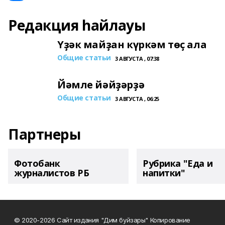
Редакция һайлауы
Үҙәк майҙан күркәм төҫ ала
Общие статьи
3 АВГУСТА , 07:38
Йәмле йәйҙәрҙә
Общие статьи
3 АВГУСТА , 06:25
Партнеры
Фотобанк
Рубрика "Еда и
журналистов РБ
напитки"
© 2020-2026 Сайт издания "Дим буйзары" Копирование