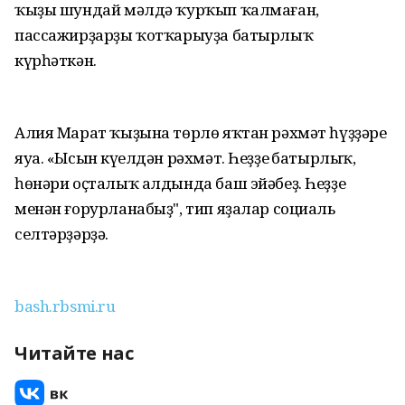
ҡыҙы шундай мәлдә ҡурҡып ҡалмаған,
пассажирҙарҙы ҡотҡарыуҙа батырлыҡ
күрһәткән.
Алия Марат ҡыҙына төрлө яҡтан рәхмәт һүҙҙәре
яуа. «Ысын күңелдән рәхмәт. Һеҙҙең батырлыҡ,
һөнәри оҫталыҡ алдында баш эйәбеҙ. Һеҙҙең
менән ғорурланабыҙ", тип яҙалар социаль
селтәрҙәрҙә.
bash.rbsmi.ru
Читайте нас