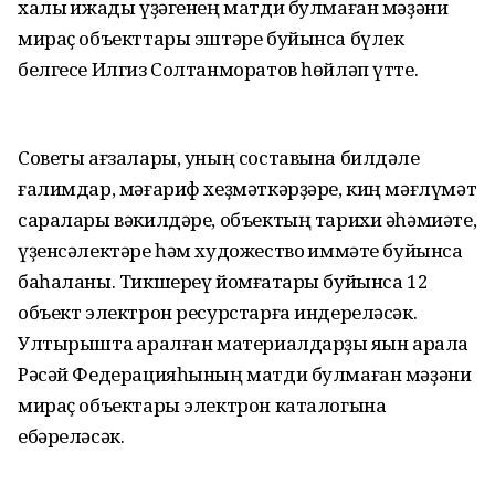
халыҡ ижады үҙәгенең матди булмаған мәҙәни
мираҫ объекттары эштәре буйынса бүлек
белгесе Илгиз Солтанморатов һөйләп үтте.
Советы ағзалары, уның составына билдәле
ғалимдар, мәғариф хеҙмәткәрҙәре, киң мәғлүмәт
саралары вәкилдәре, объектың тарихи әһәмиәте,
үҙенсәлектәре һәм художество ҡиммәте буйынса
баһаланы. Тикшереү йомғаҡтары буйынса 12
объект электрон ресурстарға индереләсәк.
Ултырышта ҡаралған материалдарҙы яҡын арала
Рәсәй Федерацияһының матди булмаған мәҙәни
мираҫ объектары электрон каталогына
ебәреләсәк.