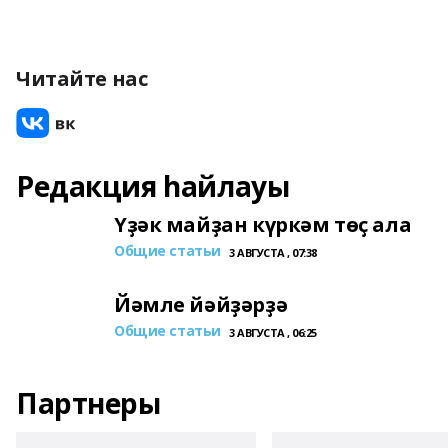
Читайте нас
Редакция һайлауы
Үҙәк майҙан күркәм төҫ ала
Общие статьи
3 АВГУСТА , 07:38
Йәмле йәйҙәрҙә
Общие статьи
3 АВГУСТА , 06:25
Партнеры