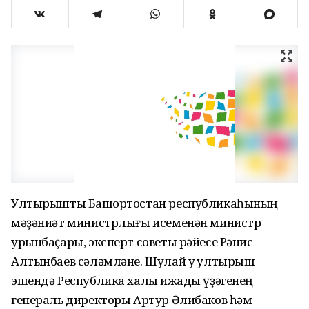
Ултырышты Башҡортостан республикаһының
мәҙәниәт министрлығы исеменән министр
урынбаҫары, эксперт советы рәйесе Рәнис
Алтынбаев сәләмләне. Шулай уҡ ултырыш
эшендә Республика халыҡ ижады үҙәгенең
генераль директоры Артур Әлибаков һәм