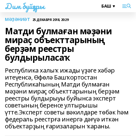
Дим буйҙары
МӘҘӘНИӘТ
25 ДЕКАБРЯ 2018, 20:29
Матди булмаған мәҙәни
мираҫ объекттарының
берҙәм реестры
булдырыласаҡ
Республика халыҡ ижады үҙәге хәбәр
итеүенсә, Өфөлә Башҡортостан
Республикаһының Матди булмаған
мәҙәни мираҫ объекттарының берҙәм
реестры булдырыуы буйынса эксперт
советының беренсе ултырышы
үтте.Эксперт советы вәкилдәре төбәк һәм
федераль реестрға инергә дәғүә иткән
объектарҙың ғаризаларын ҡараны.