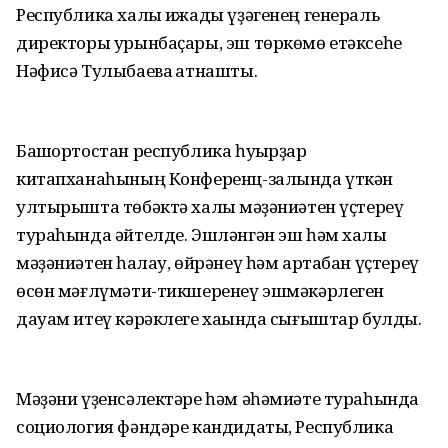
Республика халыҡ ижады үҙәгенең генераль
директоры урынбаҫары, эш төркөмө етәксеһе
Нәфисә Тулыбаева ҡатнашты.
Башҡортостан республика һуҡырҙар
китапханаһының Конференц-залында үткән
ултырышта төбәктә халыҡ мәҙәниәтен үҫтереү
тураһында әйтелде. Эшләнгән эш һәм халыҡ
мәҙәниәтен һаҡлау, өйрәнеү һәм артабан үҫтереү
өсөн мәғлүмәти-тикшеренеү эшмәкәрлеген
дауам итеү кәрәклеге хаҡында сығыштар булды.
Мәҙәни үҙенсәлектәре һәм әһәмиәте тураһында
социология фәндәре кандидаты, Республика