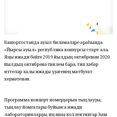
Башҡортостанда ауыл биләмәләре араһында
«Йырсы ауыл» республика конкурсы старт ала.
Яңы ижади бәйге 2019 йылдың октябренән 2020
йылдың октябренә тиклем бара, тип хәбәр
иттеләр халыҡ ижады үҙәгенең матбуғат
хеҙмәтенән.
Программа концерт номерҙарын тыңлауҙы,
тыңлау йомғаҡтары буйынса ижади
лабораторияларҙы, иң яҡшы коллективтар һәм