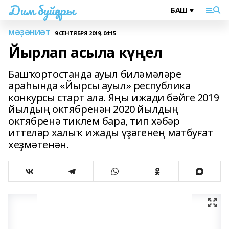
Дим буйҙары
МӘҘӘНИӘТ
9 СЕНТЯБРЯ 2019, 04:15
Йырлап асыла күңел
Башҡортостанда ауыл биләмәләре
араһында «Йырсы ауыл» республика
конкурсы старт ала. Яңы ижади бәйге 2019
йылдың октябренән 2020 йылдың
октябренә тиклем бара, тип хәбәр
иттеләр халыҡ ижады үҙәгенең матбуғат
хеҙмәтенән.