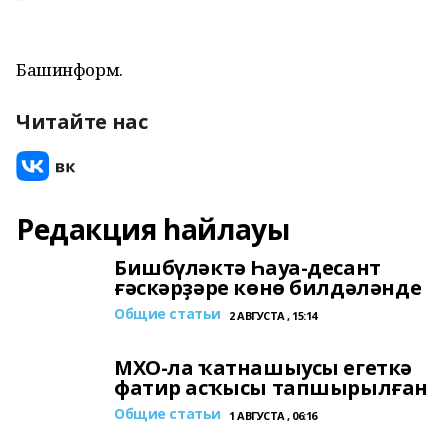
Башинформ.
Читайте нас
Редакция һайлауы
Бишбүләктә Һауа-десант
ғәскәрҙәре көнө билдәләнде
Общие статьи
2 АВГУСТА , 15:14
МХО-ла ҡатнашыусы егеткә
фатир асҡысы тапшырылған
Общие статьи
1 АВГУСТА , 06:16