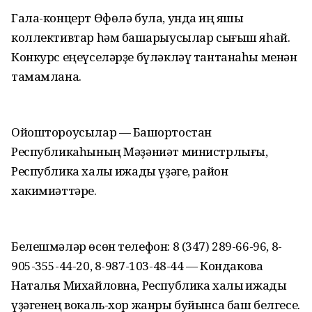
Гала-концерт Өфөлә була, унда иң яҡшы
коллективтар һәм башҡарыусылар сығыш яһай.
Конкурс еңеүселәрҙе бүләкләү тантанаһы менән
тамамлана.
Ойоштороусылар — Башҡортостан
Республикаһының Мәҙәниәт министрлығы,
Республика халыҡ ижады үҙәге, район
хакимиәттәре.
Белешмәләр өсөн телефон: 8 (347) 289-66-96, 8-
905-355-44-20, 8-987-103-48-44 — Кондакова
Наталья Михайловна, Республика халыҡ ижады
үҙәгенең вокаль-хор жанры буйынса баш белгесе.