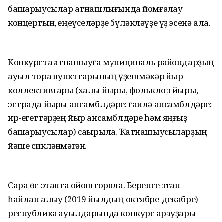
башҡарыусылар ҡатнашлығында йомғаҡлау
концертын, еңеүселәрҙе бүләкләүҙе үҙ эсенә ала.
Конкурста ҡатнашыуға муниципаль райондарҙың
ауыл тораҡ пункттарының үҙешмәкәр йыр
коллективтары (халыҡ йыры, фольклор йыры,
эстрада йыры ансамблдәре; ғаилә ансамблдәре;
ир-егеттәрҙең йыр ансамблдәре һәм яңғыҙ
башҡарыусылар) саҡырыла. Ҡатнашыусыларҙың
йәше сикләнмәгән.
Сара өс этапта ойошторола. Беренсе этап —
һайлап алыу (2019 йылдың октябре-декабре) —
республика ауылдарында конкурс ҡарауҙары