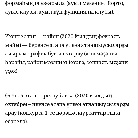
формаһында уҙғарыла (ауыл мәҙәниәт йорто,
ауыл клубы, ауыл күп функциялы клубы).
Икенсе этап — район (2020 йылдың февраль-
майы) — беренсе этапҡа үткән ҡатнашыусыларҙы
айырым график буйынса ҡарау (ҡала мәҙәниәт
һарайы, район мәҙәниәт йорто, социаль-мәҙәни
үҙәк).
Өсөнсө этап — республика (2020 йылдың
октябре) – икенсе этапҡа үткән ҡатнашыусыларҙы
ҡарау (конкурсҡа 1-се дәрәжә лауреаттар ғына
ебәрелә).