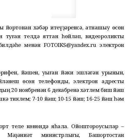
 йортонан хәбәр итеүҙәренсә, ҡатнашыу өсөн
 туған телдә яттан һөйләп, видеороликты
билдәһе менән FOTOIKS@yandex.ru электрон
рифен, йәшен, уҡыған йәки эшләгән урынын,
әйләнеш өсөн телефонды, электрон адресты
дың 20 ноябренән 6 декабренә хәтлем биш йәш
ә тиклем; 7-10 йәш; 10-15 йәш; 16-25 йәш һәм
шҡорт теле көнөндә яһала. Ойоштороусылар –
ң Мәҙәниәт министрлығы, Башҡортостан