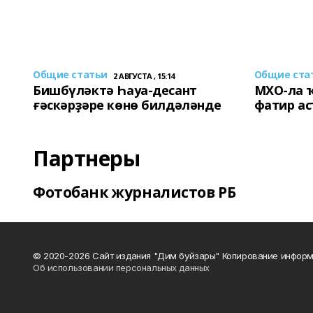
Общие статьи
Общие ста
2 АВГУСТА , 15:14
Бишбүләктә Һауа-десант
МХО-ла 
ғәскәрҙәре көнө билдәләнде
фатир а
Партнеры
Фотобанк журналистов РБ
© 2020-2026 Сайт издания "Дим буйзары" Копирование информ
Об использовании персональных данных