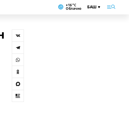
+16 °С
Облачно
н