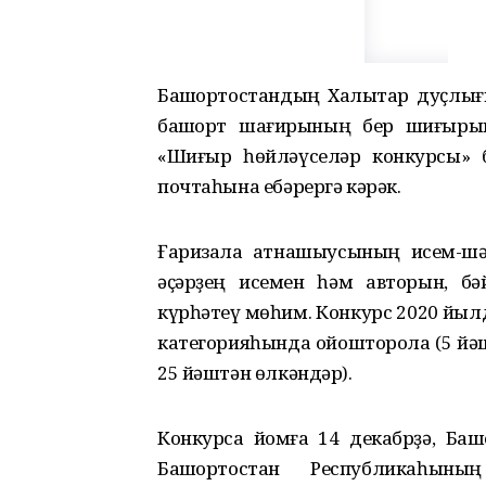
Башҡортостандың Халыҡтар дуҫлығы
башҡорт шағирының бер шиғырын
«Шиғыр һөйләүселәр конкурсы» 
почтаһына ебәрергә кәрәк.
Ғаризала ҡатнашыусының исем-шә
әҫәрҙең исемен һәм авторын, б
күрһәтеү мөһим. Конкурс 2020 йыл
категорияһында ойошторола (5 йәшк
25 йәштән өлкәндәр).
Конкурсҡа йомғаҡ 14 декабрҙә, Ба
Башҡортостан Республикаһыны