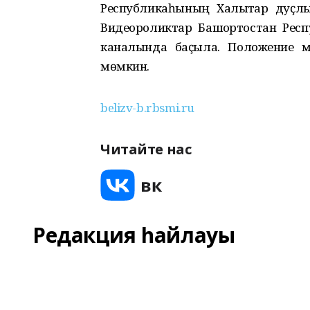
Республикаһының Халыҡтар дуҫлы
Видеороликтар Башҡортостан Рес
каналында баҫыла. Положение 
мөмкин.
belizv-b.rbsmi.ru
Читайте нас
Редакция һайлауы