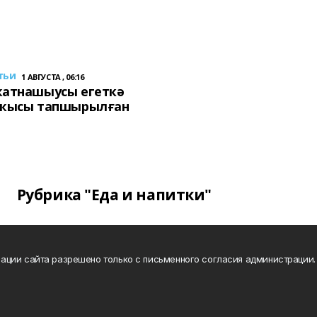
тьи
1 АВГУСТА , 06:16
ҡатнашыусы егеткә
сҡысы тапшырылған
Рубрика "Еда и напитки"
ации сайта разрешено только с письменного согласия администрации.