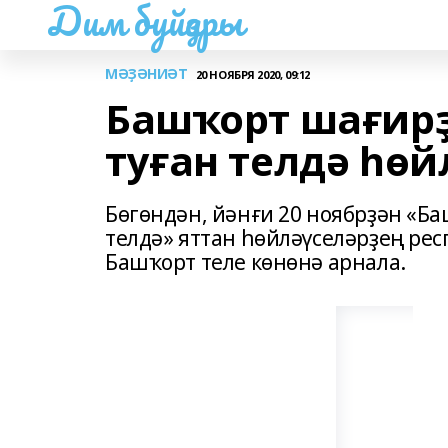
Дим буйҙары
МӘҘӘНИӘТ
20 НОЯБРЯ 2020, 09:12
Башҡорт шағир
туған телдә һө
Бөгөндән, йәнғи 20 ноябрҙән «
телдә» яттан һөйләүселәрҙең ре
Башҡорт теле көнөнә арнала.