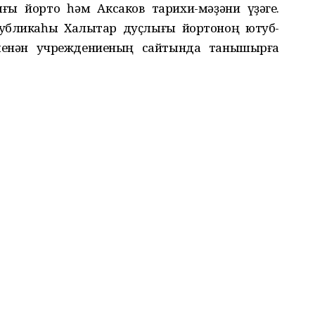
ғы йорто һәм Аксаков тарихи-мәҙәни үҙәге.
публикаһы Халыҡтар дуҫлығы йортоноң ютуб-
менән учреждениеның сайтында танышырға