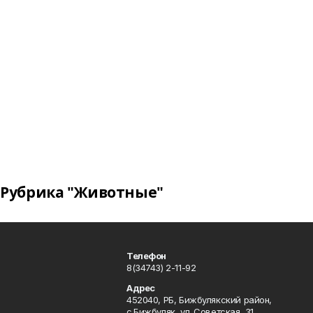
Рубрика "Животные"
Телефон
8(34743) 2-11-92
Адрес
452040, РБ, Бижбулякский район,
с.Бижбуляк, ул. Советская, 31