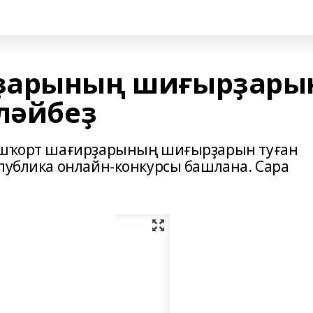
ҙарының шиғырҙары
йләйбеҙ
Башҡорт шағирҙарының шиғырҙарын туған
спублика онлайн-конкурсы башлана. Сара