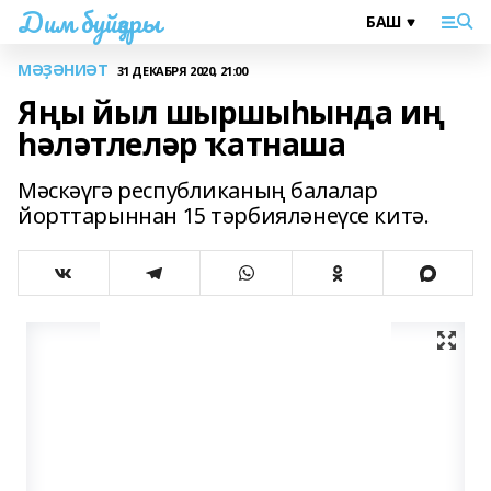
Дим буйҙары
МӘҘӘНИӘТ
31 ДЕКАБРЯ 2020, 21:00
Яңы йыл шыршыһында иң
һәләтлеләр ҡатнаша
Мәскәүгә республиканың балалар
йорттарыннан 15 тәрбияләнеүсе китә.