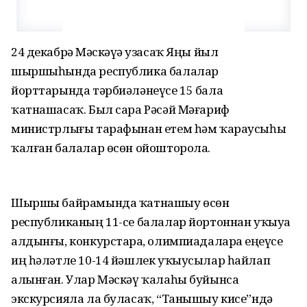
24 декабрҙә Мәскәүҙә узасаҡ Яңы йыл
шыршыһында республика балалар
йорттарында тәрбиәләнеүсе 15 бала
ҡатнашасаҡ. Был сара Рәсәй Мәғариф
министрлығы тарафынан етем һәм ҡараусыһыҙ
ҡалған балалар өсөн ойошторола.
Шыршы байрамында ҡатнашыу өсөн
республиканың 11-се балалар йортоннан уҡыуҙа
алдынғы, конкурстарҙа, олимпиадаларҙа еңеүсе
иң һәләтле 10-14 йәшлек уҡыусылар һайлап
алынған. Улар Мәскәү ҡалаһы буйынса
экскурсияла ла буласаҡ, “Танышыу кисе”ндә