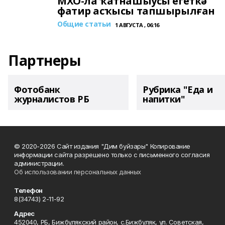
МХО-ла ҡатнашыусы егеткә
фатир асҡысы тапшырылған
Общие статьи
1 АВГУСТА , 06:16
Партнеры
Фотобанк
Рубрика "Еда и
журналистов РБ
напитки"
© 2020-2026 Сайт издания "Дим буйзары" Копирование
информации сайта разрешено только с письменного согласия
администрации.
Об использовании персональных данных
Телефон
8(34743) 2-11-92
Адрес
452040, РБ, Бижбулякский район, с.Бижбуляк, ул. Советская,