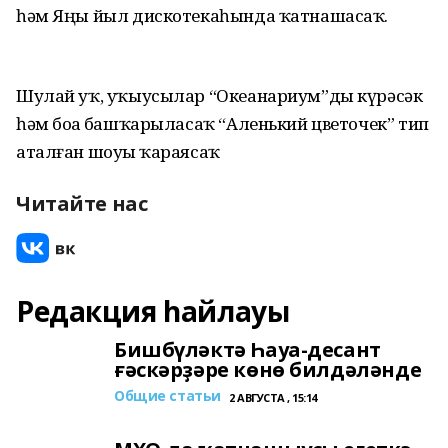
һәм Яңы йыл дискотекаһында ҡатнашасаҡ.
Шулай уҡ, уҡыусылар “Океанариум”ды күрәсәк
һәм боҙҙа башҡарыласаҡ “Аленький цветочек” тип
аталған шоуҙы ҡараясаҡ
Читайте нас
Редакция һайлауы
Бишбүләктә Һауа-десант
ғәскәрҙәре көнө билдәләнде
Общие статьи
2 АВГУСТА , 15:14