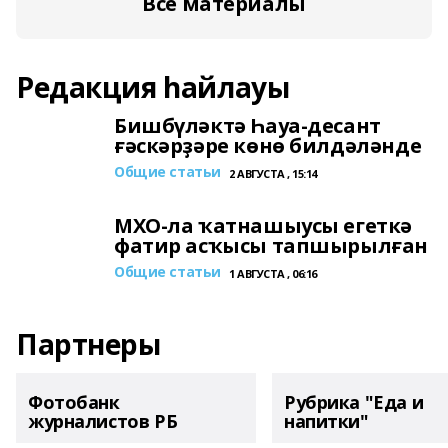
Все материалы
Редакция һайлауы
Бишбүләктә Һауа-десант
ғәскәрҙәре көнө билдәләнде
Общие статьи
2 АВГУСТА , 15:14
МХО-ла ҡатнашыусы егеткә
фатир асҡысы тапшырылған
Общие статьи
1 АВГУСТА , 06:16
Партнеры
Фотобанк
Рубрика "Еда и
журналистов РБ
напитки"