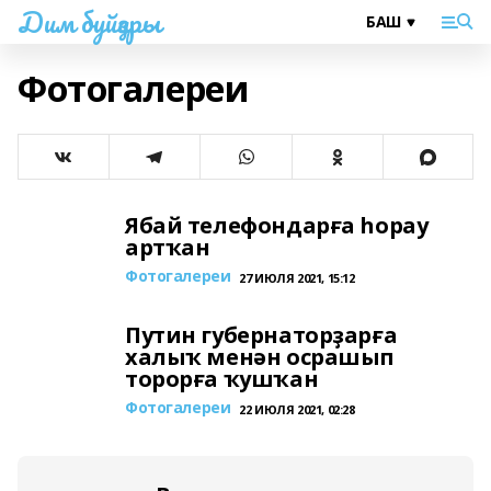
Дим буйҙары
Фотогалереи
Ябай телефондарға һорау
артҡан
Фотогалереи
27 ИЮЛЯ 2021, 15:12
Путин губернаторҙарға
халыҡ менән осрашып
торорға ҡушҡан
Фотогалереи
22 ИЮЛЯ 2021, 02:28