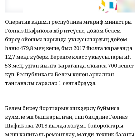
Оператив кәңәшмәлә республика мәғариф министры
Гөлназ Шафиҡова хәбәр итеүенсә, дөйөм белем
биреү ойошмаларында уҡыусыларҙың дөйөм
һаны 479,8 мең кеше, был 2017 йылға ҡарағанда
12,7 меңгә күберәк. Беренсе класс уҡыусылары иһә
53 мең, уҙған йылға ҡарағанда яҡынса 700 кешегә
күп. Республикала Белем көнөнә арналған
тантаналы саралар 1 сентябрҙә уҙа.
Белем биреү йорттарын эшкә әҙерләү буйынса
күләмле эш башҡарылған, тип билдәләне Гөлназ
Шафиҡова. 2018 йылда хөкүмәт бойороҡтары
менән капиталь ремонтлау, матди-техник базаны