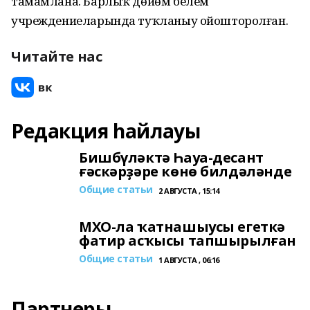
тамамлана. Барлыҡ дөйөм белем
учреждениеларында туҡланыу ойошторолған.
Читайте нас
Редакция һайлауы
Бишбүләктә Һауа-десант
ғәскәрҙәре көнө билдәләнде
Общие статьи
2 АВГУСТА , 15:14
МХО-ла ҡатнашыусы егеткә
фатир асҡысы тапшырылған
Общие статьи
1 АВГУСТА , 06:16
Партнеры