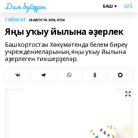
Дим буйҙары
СӘЙӘСӘТ
28 АВГУСТА 2018, 07:54
Яңы уҡыу йылына әҙерлек
Башҡортостан Хөкүмәтендә белем биреү
учреждениеларының яңы уҡыу йылына
әҙерлеген тикшерҙеләр.