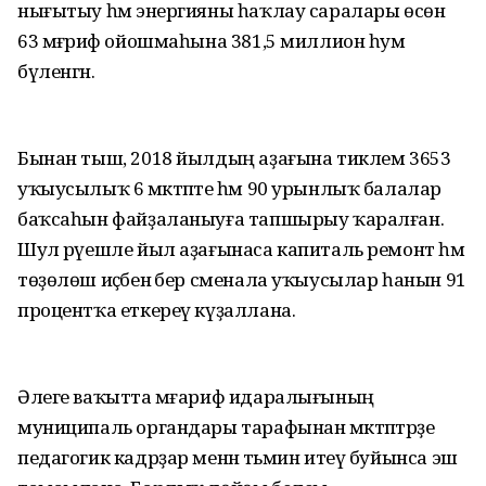
нығытыу һәм энергияны һаҡлау саралары өсөн
63 мәғәриф ойошмаһына 381,5 миллион һум
бүленгән.
Бынан тыш, 2018 йылдың аҙағына тиклем 3653
уҡыусылыҡ 6 мәктәпте һәм 90 урынлыҡ балалар
баҡсаһын файҙаланыуға тапшырыу ҡаралған.
Шул рәүешле йыл аҙағынаса капиталь ремонт һәм
төҙөлөш иҫәбенә бер сменала уҡыусылар һанын 91
процентҡа еткереү күҙаллана.
Әлеге ваҡытта мәғариф идаралығының
муниципаль органдары тарафынан мәктәптәрҙе
педагогик кадрҙар менән тәьмин итеү буйынса эш