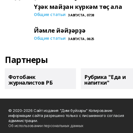
Үҙәк майҙан күркәм төҫ ала
Общие статьи
3 АВГУСТА , 07:38
Йәмле йәйҙәрҙә
Общие статьи
3 АВГУСТА , 06:25
Партнеры
Фотобанк
Рубрика "Еда и
журналистов РБ
напитки"
© 2020-2026 Сайт издания "Дим буйзары" Копирование
информации сайта разрешено только с письменного согласия
администрации.
Об использовании персональных данных