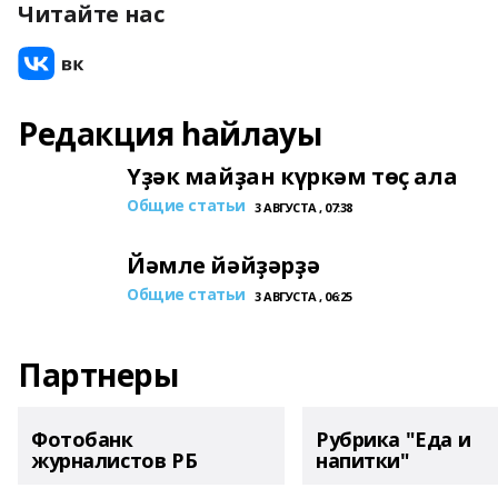
Читайте нас
Редакция һайлауы
Үҙәк майҙан күркәм төҫ ала
Общие статьи
3 АВГУСТА , 07:38
Йәмле йәйҙәрҙә
Общие статьи
3 АВГУСТА , 06:25
Партнеры
Фотобанк
Рубрика "Еда и
журналистов РБ
напитки"