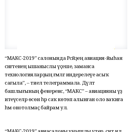
“МАКС-2019” салонында Рәсәйҙең авиация-йыһан
сәнәғәтенең ышаныслы үҫеше, заманса
технологияларҙың ғәмәлгә индерелеүе асыҡ
сағыла”, – тиелә телеграммала. Дәүләт
башлығының фекеренсә, “МАКС” – авиацияны үҙ
итеүселәр өсөн һәр саҡ көтөп алынған оло ваҡиға
һәм онотолмаҫ байрам ул.
“МАКС-2019” авиасалоны уңышлы үтер, сит ил