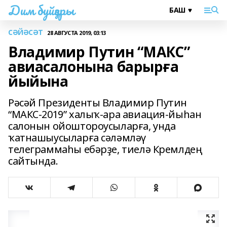
Дим буйҙары
СӘЙӘСӘТ
28 АВГУСТА 2019, 03:13
Владимир Путин “МАКС”
авиасалонына барырға
йыйына
Рәсәй Президенты Владимир Путин
“МАКС-2019” халыҡ-ара авиация-йыһан
салонын ойоштороусыларға, унда
ҡатнашыусыларға сәләмләү
телеграммаһы ебәрҙе, тиелә Кремлдең
сайтында.