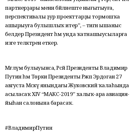
партнерҙары менән бәйләнеште нығытыуға,
перспективалы ҙур проекттарҙы тормошҡа
ашырыуға булышлыҡ итер”, – тигән ышаныс
белдерә Президент һәм унда ҡатнашыусыларға
изге теләктәрен еткерә.
Мәғлүм булыуынса, Рәсәй Президенты Владимир
Путин һәм Төркиә Президенты Рәжәп Эрдоган 27
августа Мәскәү янындағы Жуковский ҡалаһында
асыласаҡ ХIV “МАКС-2019” халыҡ-ара авиация-
йыһан салонына барасаҡ.
#ВладимирПутин