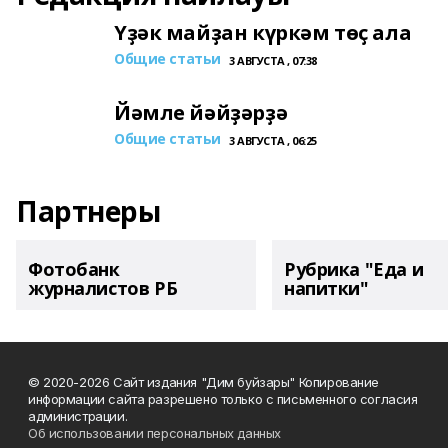
Үҙәк майҙан күркәм төҫ ала
Общие статьи
3 АВГУСТА , 07:38
Йәмле йәйҙәрҙә
Общие статьи
3 АВГУСТА , 06:25
Партнеры
Фотобанк
Рубрика "Еда и
журналистов РБ
напитки"
© 2020-2026 Сайт издания "Дим буйзары" Копирование
информации сайта разрешено только с письменного согласия
администрации.
Об использовании персональных данных