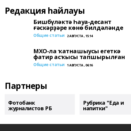
Редакция һайлауы
Бишбүләктә Һауа-десант
ғәскәрҙәре көнө билдәләнде
Общие статьи
2 АВГУСТА , 15:14
МХО-ла ҡатнашыусы егеткә
фатир асҡысы тапшырылған
Общие статьи
1 АВГУСТА , 06:16
Партнеры
Фотобанк
Рубрика "Еда и
журналистов РБ
напитки"