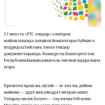
27 августа «РТС-тендер» электрон
майҙансығында аукцион йомғаҡтары буйынса
подрядсы һайлана, тиелә тендер
документтарында. Конкурсты Башҡортостан
Республикаһының капиталь төҙөлөш идаралығы
уҙғара.
Проектҡа ярашлы, музей — өс ҡатлы, дөйөм
майҙаны — дүрт мең квадрат метрҙан ашыу.
Үткәреүсәнлек һәләте — тәүлегенә 690 кеше.