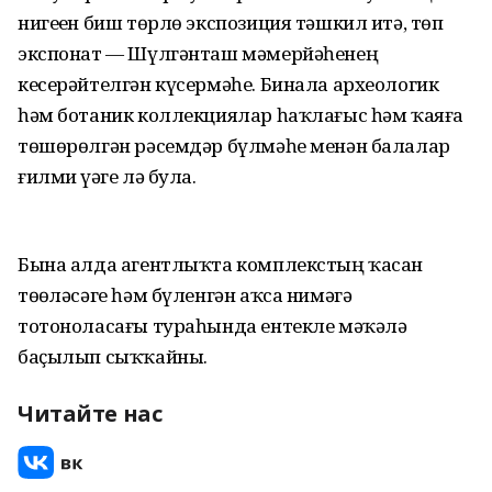
нигеҙен биш төрлө экспозиция тәшкил итә, төп
экспонат — Шүлгәнташ мәмерйәһенең
кесерәйтелгән күсермәһе. Бинала археологик
һәм ботаник коллекциялар һаҡлағыс һәм ҡаяға
төшөрөлгән рәсемдәр бүлмәһе менән балалар
ғилми үҙәге лә була.
Бына алда агентлыҡта комплекстың ҡасан
төҙөләсәге һәм бүленгән аҡса нимәгә
тотоноласағы тураһында ентекле мәҡәлә
баҫылып сыҡҡайны.
Читайте нас