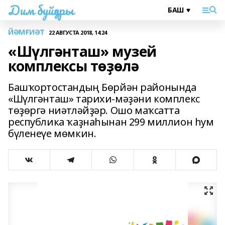
Дим буйҙары
ЙӘМҒИӘТ
22 АВГУСТА 2018, 14:24
«Шүлгәнташ» музей
комплексы төҙөлә
Башҡортостандың Бөрйән районында
«Шүлгәнташ» тарихи-мәҙәни комплекс
төҙөргә ниәтләйҙәр. Ошо маҡсатта
республика ҡаҙнаһынан 299 миллион һум
бүленеүе мөмкин.