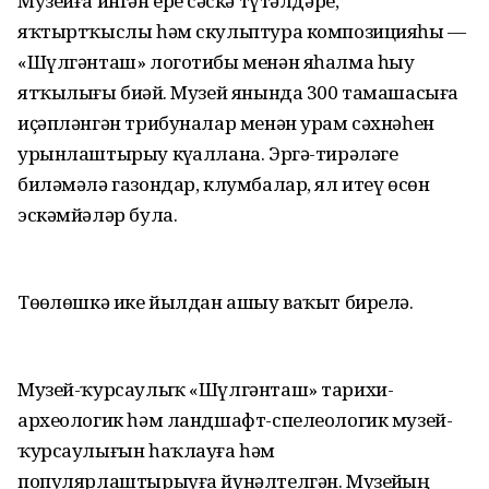
Музейға ингән ерҙе сәскә түтәлдәре,
яҡтыртҡыслы һәм скульптура композицияһы —
«Шүлгәнташ» логотибы менән яһалма һыу
ятҡылығы биҙәй. Музей янында 300 тамашасыға
иҫәпләнгән трибуналар менән урам сәхнәһен
урынлаштырыу күҙаллана. Эргә-тирәләге
биләмәлә газондар, клумбалар, ял итеү өсөн
эскәмйәләр була.
Төҙөлөшкә ике йылдан ашыу ваҡыт бирелә.
Музей-ҡурсаулыҡ «Шүлгәнташ» тарихи-
археологик һәм ландшафт-спелеологик музей-
ҡурсаулығын һаҡлауға һәм
популярлаштырыуға йүнәлтелгән. Музейҙың