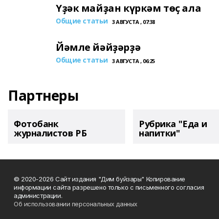
Үҙәк майҙан күркәм төҫ ала
Общие статьи
3 АВГУСТА , 07:38
Йәмле йәйҙәрҙә
Общие статьи
3 АВГУСТА , 06:25
Партнеры
Фотобанк
Рубрика "Еда и
журналистов РБ
напитки"
© 2020-2026 Сайт издания "Дим буйзары" Копирование
информации сайта разрешено только с письменного согласия
администрации.
Об использовании персональных данных