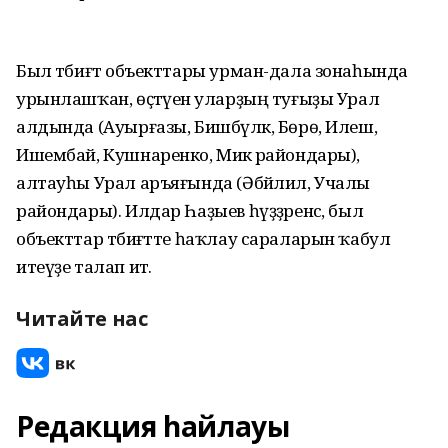
Был тәбиғәт объекттары урман-дала зонаһында
урынлашҡан, өҫтәүенә уларҙың туғыҙы Урал
алдында (Ауырғазы, Бишбүләк, Бөрө, Илеш,
Ишембай, Кушнаренко, Миәкә райондары),
алтауһы Урал аръяғында (Әбйәлил, Учалы
райондары). Илдар Һаҙыев һүҙҙәренсә, был
объекттар тәбиғәтте һаҡлау сараларын ҡабул
итеүҙе талап итә.
Читайте нас
Редакция һайлауы