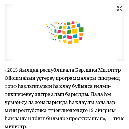
«2015 йылдан республикала Берләшкән Милләттәр
Ойошмаһын үҫтереү программалары сиктәрендә
торф һаҙлыҡтарын һаҡлау буйынса ғилми-
тикшеренеү эштәре алып барылды. Дала һәм
урман-дала зоналарында һаҡлаулы зоналар
менән республика тәғәйенләнешендәге 15 айырым
һаҡланған тәбиғәт биләмәләре проектланған», — тине
министр.