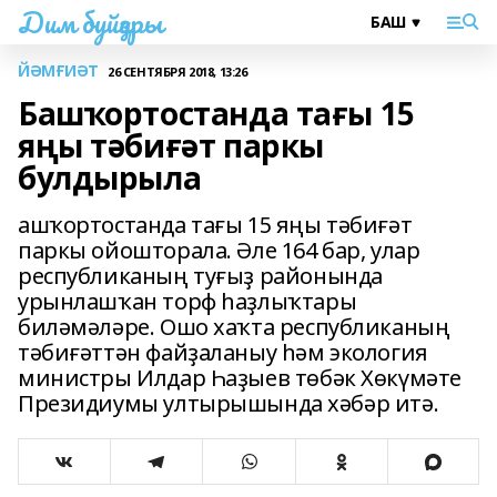
Дим буйҙары
ЙӘМҒИӘТ
26 СЕНТЯБРЯ 2018, 13:26
Башҡортостанда тағы 15
яңы тәбиғәт паркы
булдырыла
ашҡортостанда тағы 15 яңы тәбиғәт
паркы ойошторала. Әле 164 бар, улар
республиканың туғыҙ районында
урынлашҡан торф һаҙлыҡтары
биләмәләре. Ошо хаҡта республиканың
тәбиғәттән файҙаланыу һәм экология
министры Илдар Һаҙыев төбәк Хөкүмәте
Президиумы ултырышында хәбәр итә.