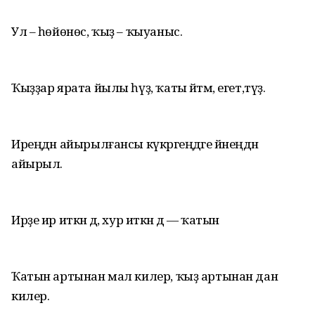
Ул – һөйөнөс, ҡыҙ – ҡыуаныс.
Ҡыҙҙар ярата йылы һүҙ, ҡаты әйтмә, егет,түҙ.
Иреңдән айырылғансы күкрәгеңдәге йәнеңдән
айырыл.
Ирҙе ир иткән дә, хур иткән дә — ҡатын
Ҡатын артынан мал килер, ҡыҙ артынан дан
килер.