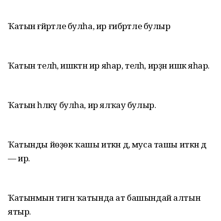
Ҡатын ғәйрәтле булһа, ир ғибрәтле булыр
Ҡатын теләһә, ишәктән ир яһар, теләһә, ирҙән ишәк яһар.
Ҡатын һәлкәү булһа, ир ялҡау булыр.
Ҡатынды йөҙөк ҡашы иткән дә, муса ташы иткән дә
— ир.
Ҡатынмын тигән ҡатында ат башындай алтын
ятыр.