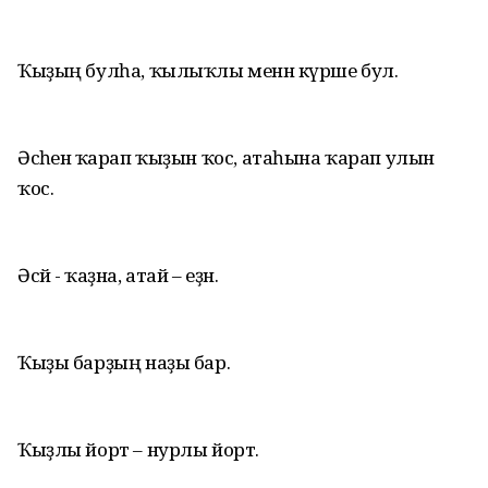
Ҡыҙың булһа, ҡылыҡлы менән күрше бул.
Әсәһенә ҡарап ҡыҙын ҡос, атаһына ҡарап улын
ҡос.
Әсәй - ҡаҙна, атай – еҙнә.
Ҡыҙы барҙың наҙы бар.
Ҡыҙлы йорт – нурлы йорт.