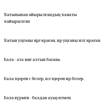
Ҡатынынан айырылғандың ҡанаты
ҡайырылған
Ҡатын уңғаны иргә яраған, ир уңғаны илгә яраған.
Бала - ата-инәгә алтын бағана.
Бала ҡәҙерен әсә белер, ил ҡәҙерен ир белер.
Бала күрмәгән - балдан ауыҙ итмәгән.