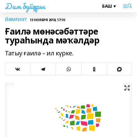
Дим буйҙары
ЙӘМҒИӘТ
13 НОЯБРЯ 2018, 17:10
Ғаилә мөнәсәбәттәре
тураһында мәҡәлдәр
Татыу ғаилә – ил күрке.