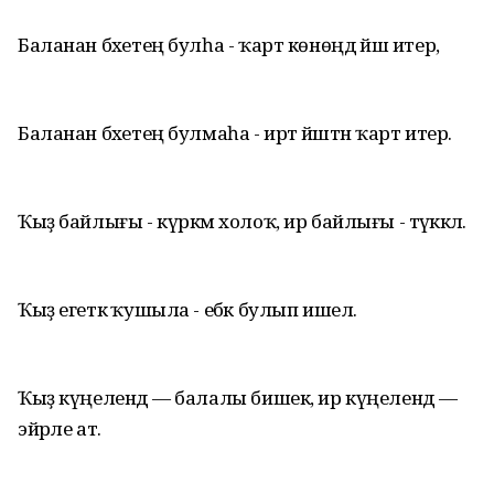
Баланан бәхетең булһа - ҡарт көнөңдә йәш итер,
Баланан бәхетең булмаһа - иртә йәштән ҡарт итер.
Ҡыҙ байлығы - күркәм холоҡ, ир байлығы - тәүәккәл.
Ҡыҙ егеткә ҡушыла - ебәк булып ишелә.
Ҡыҙ күңелендә — балалы бишек, ир күңелендә —
эйәрле ат.