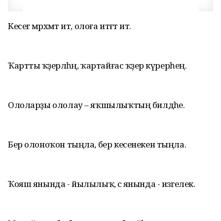
Кесегә мәрхәмәт ит, олоға итәғәт ит.
Ҡартты ҡәҙерләһәң, ҡартайғас ҡәҙер күрерһең.
Ололарҙы ололау – яҡшылыҡтың билдәһе.
Бер олоноҡон тыңла, бер кесенекен тыңла.
Ҡояш янында - йылылыҡ, әсә янында - изгелек.