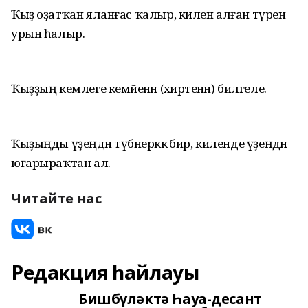
Ҡыҙ оҙатҡан яланғас ҡалыр, килен алған түренә
урын һалыр.
Ҡыҙҙың кемлеге кемәйенән (әхирәтенән) билгеле.
Ҡыҙыңды үҙеңдән түбәнерәккә бир, киленде үҙеңдән
юғарыраҡтан ал.
Читайте нас
Редакция һайлауы
Бишбүләктә Һауа-десант