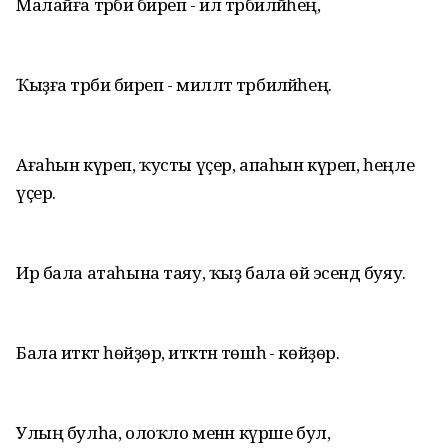
Малайға тәрбиә биреп - ил тәрбиәләйһең,
Ҡыҙға тәрбиә биреп - милләт тәрбиәләйһең.
Ағаһын күреп, ҡусты үҫер, апаһын күреп, һеңле
үҫер.
Ир бала атаһына таяу, ҡыҙ бала өй эсендә буяу.
Бала итәктә һөйҙөрә, итәктән төшһә - көйҙөрә.
Улың булһа, олоҡло менән күрше бул,