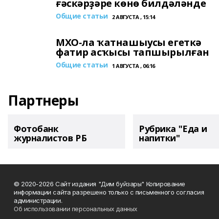
ғәскәрҙәре көнө билдәләнде
Общие статьи
2 АВГУСТА , 15:14
МХО-ла ҡатнашыусы егеткә
фатир асҡысы тапшырылған
Общие статьи
1 АВГУСТА , 06:16
Партнеры
Фотобанк
Рубрика "Еда и
журналистов РБ
напитки"
© 2020-2026 Сайт издания "Дим буйзары" Копирование
информации сайта разрешено только с письменного согласия
администрации.
Об использовании персональных данных