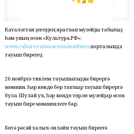
Каталогтан үҙегеҙҙең яратҡан музейҙы табығыҙ
һәм уның өсөн «Культура.РФ»:
www.culture.ru/museums/institutes
порталында
тауыш бирегеҙ.
26 ноябргә тиклем тауышығыҙҙы бирергә
мөмкин. Һәр көндө бер тапҡыр тауыш бирергә
була. Шулай уҡ, һәр көндө төрлө музейҙар өсөн
тауыш биреү мөмкинлеге бар.
Бөтә рәсәй халыҡ онлайн тауыш биреүегә