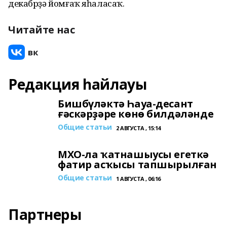
декабрҙә йомғаҡ яһаласаҡ.
Читайте нас
Редакция һайлауы
Бишбүләктә Һауа-десант
ғәскәрҙәре көнө билдәләнде
Общие статьи
2 АВГУСТА , 15:14
МХО-ла ҡатнашыусы егеткә
фатир асҡысы тапшырылған
Общие статьи
1 АВГУСТА , 06:16
Партнеры