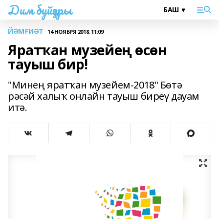
Дим буйҙары
ЙӘМҒИӘТ
14 НОЯБРЯ 2018, 11:09
Яратҡан музейең өсөн
тауыш бир!
"Минең яратҡан музейем-2018" Бөтә
рәсәй халыҡ онлайн тауыш биреү дауам
итә.