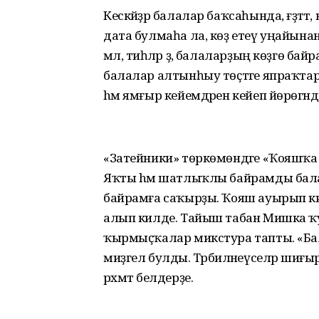
Кескәйҙәр балалар баҡсаһында, ғәҙәттә
дата булмаһа ла, көҙ етеү уңайына
мәл, тиһәләр ҙә, балаларҙың көҙгө 
балалар алтынһыу төҫтәге япраҡтар
hәм ямғыр кейемдәрен кейеп йөрөгәндә,
«Затейники» төркөмөндәге «Ҡояшҡа я
Яҡты hәм шатлыҡлы байрамды балал
байрамға саҡырҙы. Ҡояш ауырып кит
алып килде. Тайыш табан Мишка ҡу
ҡырмыҫҡалар микстура тапты. «Бал
миҙгел булды. Тәрбиәләнеүселәр шиғ
рәхмәт белдерҙе.