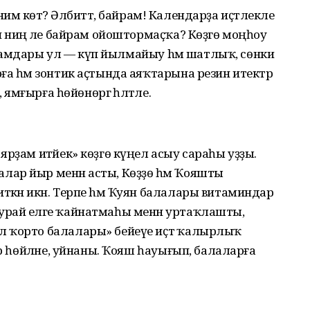
, нимә көтә? Әлбиттә, байрам! Календарҙа иҫтәлекле
н ниңә әле байрам ойоштормаҫҡа? Көҙгө моңһоу
байрамдары ул — күп йылмайыу hәм шатлыҡ, сөнки
ға һәм зонтик аҫтында аяҡтарына резин итектәр
 ямғырға һөйөнөргә һәләтле.
рҙам итәйек» көҙгө күңел асыу сараһы уҙҙы.
ар йыр менән асты, Көҙҙө һәм Ҡояшты
кән икән. Терпе hәм Ҡуян балалары витаминдар
рай еләге ҡайнатмаһы менән уртаҡлашты,
 ҡорто балалары» бейеүе иҫтә ҡалырлыҡ
ыр һөйләне, уйнаны. Ҡояш һауығып, балаларға