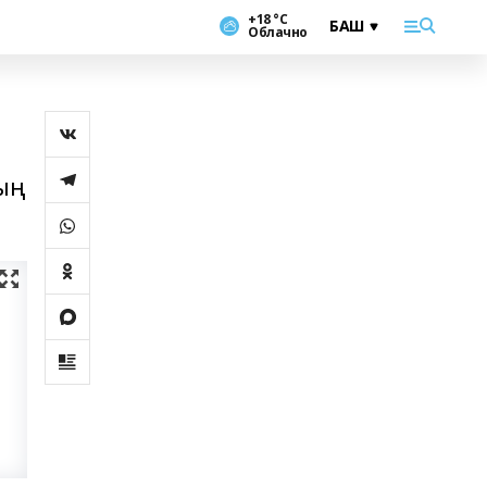
+18 °С
Облачно
ың