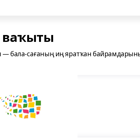
у ваҡыты
ы — бала-сағаның иң яратҡан байрамдарын