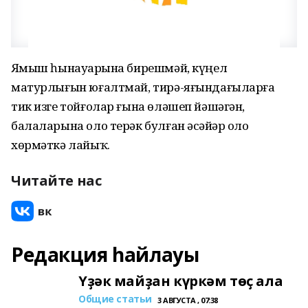
Яҙмыш һынауҙарына бирешмәй, күңел
матурлығын юғалтмай, тирә-яғындағыларға
тик изге тойғолар ғына өләшеп йәшәгән,
балаларына оло терәк булған әсәйҙәр оло
хөрмәткә лайыҡ.
Читайте нас
Редакция һайлауы
Үҙәк майҙан күркәм төҫ ала
Общие статьи
3 АВГУСТА , 07:38