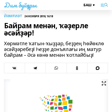
Дим буйҙары
ЙӘМҒИӘТ
24 НОЯБРЯ 2018, 16:18
Байрам менән, ҡәҙерле
әсәйҙәр!
Хөрмәтле ҡатын-ҡыҙҙар, беҙҙең һөйөклө
әсәйҙәребеҙ! Һеҙҙе донъялағы иң матур
байрам – Әсә көнө менән ҡотлайбыҙ!