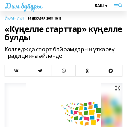
Дим буйҙары
ЙӘМҒИӘТ
14 ДЕКАБРЯ 2018, 10:18
«Күңелле старттар» күңелле
булды
Колледжда спорт байрамдарын үткәреү
традицияға әйләнде