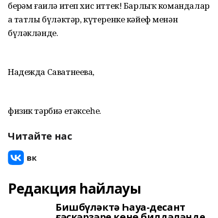
берҙәм ғаилә итеп хис иттек! Барлыҡ командалар
ҙа татлы бүләктәр, күтeренке кәйеф менән
бүләкләнде.
Надежда Саватнеева,
физик тәрбиә етәксеһе.
Читайте нас
Редакция һайлауы
Бишбүләктә Һауа-десант
ғәскәрҙәре көнө билдәләнде