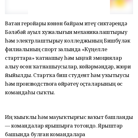
Ватан геройҙары көнөн байрам итеү сиктәрендә
Бәләбәй ауыл хужалығын механикалаштырыу
hәм электрлаштырыу колледжының Бишбүләк
филиалының спорт залында «Күңелле
старттарҙа» ҡатнашыу hәм ыңғай эмоциялар
алыу өсөн ҡатнашыусылар, көйәрмәндәр, жюри
йыйылды. Стартҡа биш студент hәм уҡытыусы
hәм производствоға өйрәтеү оҫталарының өс
командаһы сыҡты.
Иң ҡыҙыҡлы hәм мауыҡтырғыс ваҡыт башланды
— командалар ярышырға тотондо. Ярыштар
башында булған командаларҙа