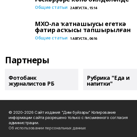
Общие статьи
2 АВГУСТА , 15:14
МХО-ла ҡатнашыусы егеткә
фатир асҡысы тапшырылған
Общие статьи
1 АВГУСТА , 06:16
Партнеры
Фотобанк
Рубрика "Еда и
журналистов РБ
напитки"
© 2020-2026 Сайт издания "Дим буйзары" Копирование
информации сайта разрешено только с письменного согласия
администрации.
Об использовании персональных данных