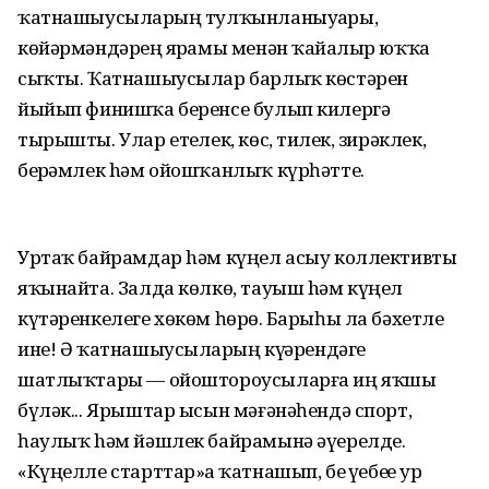
ҡатнашыусыларҙың тулҡынланыуҙары,
көйәрмәндәрҙең ярҙамы менән ҡайҙалыр юҡҡа
сыҡты. Ҡатнашыусылар барлыҡ көстәрен
йыйып финишҡа беренсе булып килергә
тырышты. Улар етеҙлек, көс, тиҙлек, зирәклек,
берҙәмлек hәм ойошҡанлыҡ күрһәтте.
Уртаҡ байрамдар hәм күңел асыу коллективты
яҡынайта. Залда көлкө, тауыш hәм күңел
күтәренкелеге хөкөм һөрҙө. Барыһы ла бәхетле
ине! Ә ҡатнашыусыларҙың күҙҙәрендәге
шатлыҡтары — ойоштороусыларға иң яҡшы
бүләк... Ярыштар ысын мәғәнәһендә спорт,
һаулыҡ hәм йәшлек байрамынә әүерелде.
«Күңелле старттар»ҙа ҡатнашып, беҙ үҙебеҙҙе ҙур