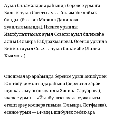
Ауыл биләмәләре араһында беренсе урынға
Баҙлыҡ ауыл Советы ауыл биләмәһе лайыҡ
булды, (был эш Марина Данилова
яуаплылығында). Икенсе урынды
Йылбулаҡтамаҡ ауыл Советы ауыл биләмәһе
алды (Илмира Ғабдрахманова). Өсөнсө урында
Биҡҡол ауыл Советы ауыл биләмәһе (Лилиә
Ҡыямова).
Ойошмалар араһында беренсе урын Бишбүләк
Юл төҙөү-ремонт идараһына (беренсел хәрби
иҫәпкә алыу өсөн яуаплы Зинира Сәрүәрова),
икенсе урын — «Йылбулаҡ» ауыл хужалығы
етештереү кооперативына (Эльвира Лотфыева),
өсөнсө урын — БР-ҙың Бишбүләк төбәк-ара