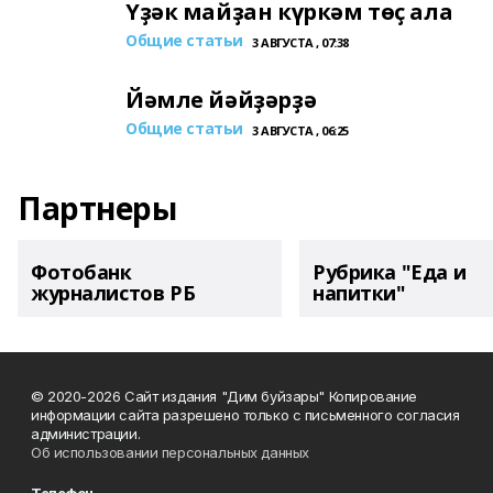
Үҙәк майҙан күркәм төҫ ала
Общие статьи
3 АВГУСТА , 07:38
Йәмле йәйҙәрҙә
Общие статьи
3 АВГУСТА , 06:25
Партнеры
Фотобанк
Рубрика "Еда и
журналистов РБ
напитки"
© 2020-2026 Сайт издания "Дим буйзары" Копирование
информации сайта разрешено только с письменного согласия
администрации.
Об использовании персональных данных