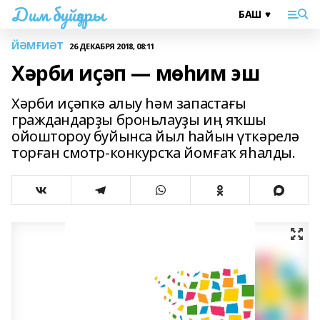
Дим буйҙары
ЙӘМҒИӘТ
26 ДЕКАБРЯ 2018, 08:11
Хәрби иҫәп — мөhим эш
Хәрби иҫәпкә алыу hәм запастағы
граждандарҙы броньлауҙы иң яҡшы
ойоштороу буйынса йыл һайын үткәрелә
торған смотр-конкурсҡа йомғаҡ яһалды.