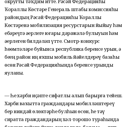
округты тәҡдим итте. Рәсәй Федерацияһы
Ҡораллы Көстәре Генераль штабы комиссияһы
райондың Рәсәй Федерацияһы Ҡораллы
Көстәренә мобилизация ресурстарын йыйыу һәм
ебәреүгә әҙерлеге юғары дәрәжәлә булыуын hәм
әҙерлеген билдәләп үтте. Смотр-конкурс
һөҙөмтәләре буйынса республика беренсе урын, ә
беҙҙең район иң яҡшы мобиль йәйелдереү базаһы
өсөн Рәсәй Федерацияһында беренсе урынды
яуланы.
— Һеҙ хәрби иҫәпте сифатлы алып барырға тейеш.
Хәрби ваҡытта граждандарҙы мобилләштереү
бер ниндәй өҙлөктәрһеҙ булһын өсөн, һеҙ тәү
сиратта граждандарҙың хәл-торошо тураһында