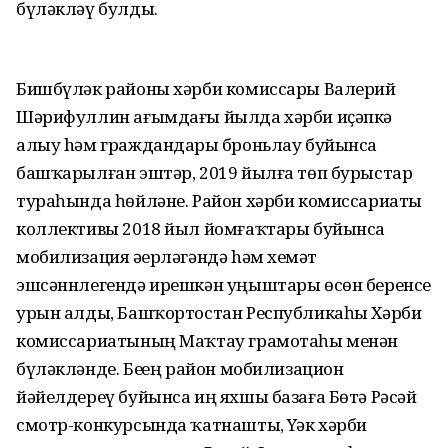
бүләкләү булды.
Бишбүләк районы хәрби комиссары Валерий
Шәрифуллин ағымдағы йылда хәрби иҫәпкә
алыу hәм граждандарҙы броньлау буйынса
башҡарылған эштәр, 2019 йылға төп бурыстар
тураһында һөйләне. Район хәрби комиссариаты
коллективы 2018 йыл йомғаҡтары буйынса
мобилизация әҙерләгәндә hәм хеҙмәт
эшсәннлегендә ирешкән уңыштары өсөн беренсе
урын алды, Башҡортостан Республикаһы Хәрби
комиссариатының Маҡтау грамотаһы менән
бүләкләнде. Беҙҙең район мобилизацион
йәйелдереү буйынса иң яхшы базаға Бөтә Рәсәй
смотр-конкурсында ҡатнашты, Yҙәк хәрби