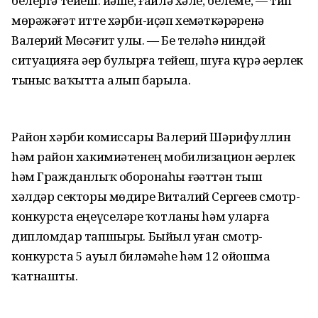
белергә тейеш: йәше, ғаилә хәле, белеме, — тип
мөрәжәғәт итте хәрби-иҫәп хеҙмәткәрҙәренә
Валерий Мөсәғит улы. — Беҙ теләһә ниндәй
ситуацияға әҙер булырға тейеш, шуға күрә әҙерлек
тыныс ваҡытта алып барыла.
Район хәрби комиссары Валерий Шәрифуллин
hәм район хакимиәтенең мобилизацион әҙерлек
hәм Гражданлыҡ оборонаһы ғәҙәттән тыш
хәлдәр секторы мөдире Виталий Сергеев смотр-
конкурста еңеүселәрҙе ҡотланы hәм уларға
дипломдар тапшырҙы. Быйыл уҙған смотр-
конкурста 5 ауыл биләмәһе hәм 12 ойошма
ҡатнашты.