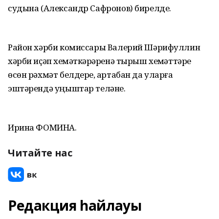
судына (Александр Сафронов) бирелде.
Район хәрби комиссары Валерий Шәрифуллин
хәрби иҫәп хеҙмәткәрҙәренә тырыш хеҙмәттәре
өсөн рәхмәт белдерҙе, артабан да уларға
эштәрендә уңыштар теләне.
Ирина ФОМИНА.
Читайте нас
Редакция һайлауы