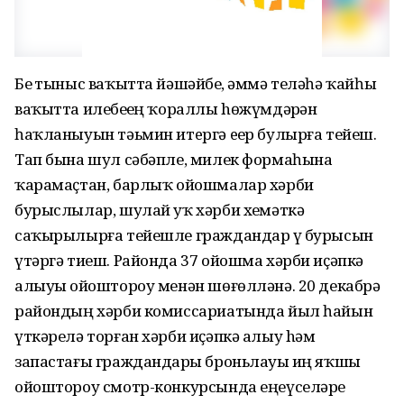
Беҙ тыныс ваҡытта йәшәйбеҙ, әммә теләһә ҡайһы
ваҡытта илебеҙҙең ҡораллы hөжүмдәрҙән
һаҡланыуын тәьмин итeргә eҙер булырға тейеш.
Тап бына шул сәбәпле, милек формаһына
ҡарамаҫтан, барлыҡ ойошмалар хәрби
бурыслылар, шулай уҡ хәрби хеҙмәткә
саҡырылырға тейешле граждандар үҙ бурысын
үтәргә тиеш. Районда 37 ойошма хәрби иҫәпкә
алыуҙы ойоштороу менән шөғөлләнә. 20 декабрҙә
райондың хәрби комиссариатында йыл һайын
үткәрелә торған хәрби иҫәпкә алыу hәм
запастағы граждандарҙы броньлауҙы иң яҡшы
ойоштороу смотр-конкурсында еңеүселәрҙе