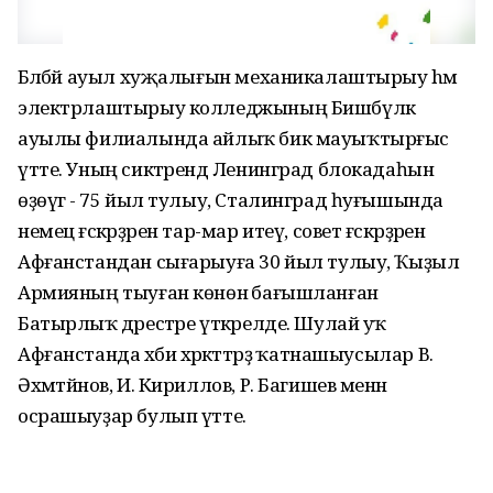
Бәләбәй ауыл хуҗалығын механикалаштырыу hәм
электрлаштырыу колледжының Бишбүләк
ауылы филиалында айлыҡ бик мауыҡтырғыс
үтте. Уның сиктәрендә Ленинград блокадаһын
өҙөүгә - 75 йыл тулыу, Сталинград һуғышында
немец ғәскәрҙәрен тар-мар итеү, совет ғәскәрҙәрен
Афғанстандан сығарыуға 30 йыл тулыу, Ҡыҙыл
Армияның тыуған көнөнә бағышланған
Батырлыҡ дәрестәре үткәрелде. Шулай уҡ
Афғанстанда хәби хәрәкәттәрҙә ҡатнашыусылар В.
Әхмәтйәнов, И. Кириллов, Р. Багишев менән
осрашыуҙар булып үтте.