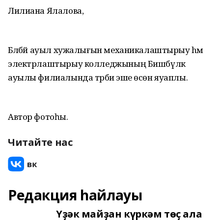
Лилиана Ялалова,
Бәләбәй ауыл хужалығын механикалаштырыу hәм
электрлаштырыу колледжының Бишбүләк
ауылы филиалында тәрбиә эше өсөн яуаплы.
Автор фотоһы.
Читайте нас
Редакция һайлауы
Үҙәк майҙан күркәм төҫ ала