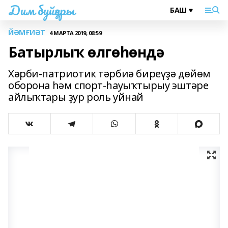
Дим буйҙары
ЙӘМҒИӘТ
4 МАРТА 2019, 08:59
Батырлыҡ өлгөһөндә
Хәрби-патриотик тәрбиә биреүҙә дөйөм
оборона hәм спорт-һауыҡтырыу эштәре
айлыҡтары ҙур роль уйнай