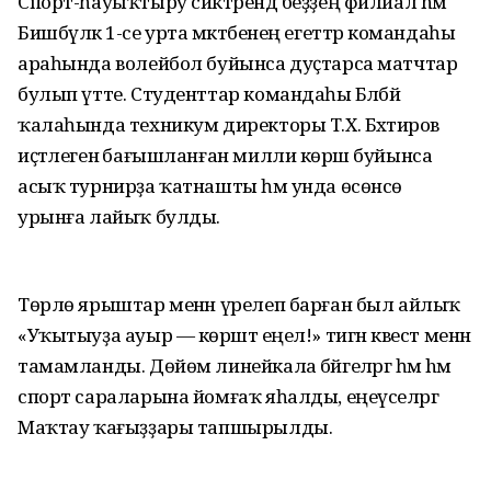
Спорт-һауыҡтыру сиктәрендә беҙҙең филиал hәм
Бишбүләк 1-се урта мәктәбенең егеттәр командаһы
араһында волейбол буйынса дуҫтарса матчтар
булып үтте. Студенттар командаһы Бәләбәй
ҡалаһында техникум директоры Т.Х. Бәхтиәров
иҫтәлегенә бағышланған милли көрәш буйынса
асыҡ турнирҙа ҡатнашты һәм унда өсөнсө
урынға лайыҡ булды.
Төрлө ярыштар менән үрелеп барған был айлыҡ
«Уҡытыуҙа ауыр — көрәштә еңел!» тигән квест менән
тамамланды. Дөйөм линейкала бәйгеләргә һәм hәм
спорт сараларына йомғаҡ яһалды, еңеүселәргә
Маҡтау ҡағыҙҙары тапшырылды.