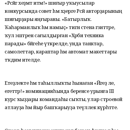
«Рәсәйгә хеҙмәт итәм!» шиғыр уҡыусылар
конкурсында совет hәм хәҙерге Рәсәй авторҙарының
шиғырҙары яңғыраны. «Батырлыҡ.
Ҡаһарманлыҡ hәм намыҫ» тигән стена гәзиттәре,
ҡул эштәрен сағылдырған «Хәрби техника
парады» бәйгеһе үткәрелде, унда танктар,
самолеттар, караптар hәм автомат макеттары
тәҡдим ителде.
Етеҙлекте һәм таһыллыҡты һынаған «Йәгеҙ әле,
егеттәр!» номинацияһында беренсе урынға III
курс ҡыҙҙары командаһы сыҡты, улар строевой
атлауҙа һәм йыр башҡарыуҙа теүәллек күрһәтте.